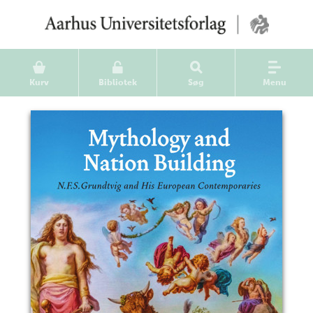
Kurv
Bibliotek
Søg
Menu