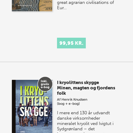
great agrarian civilisations of
Eur…
99,95 KR.
I kryolittens skygge
Minen, magten og fjordens
folk
Af
Henrik Knudsen
(bog + e-bog)
I mere end 130 år udvandt
danske virksomheder
mineralet kryolit ved Ivigtut i
Sydgrønland – det