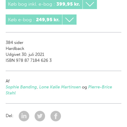
Køb bog inkl. e-bog
:
399,95 kr.
Køb e-bog
:
249,95 kr.
384
sider
Hardback
Udgivet 30. juli 2021
ISBN 978 87 7184 626 3
Af
Sophie Bønding
,
Lone Kølle Martinsen
og
Pierre-Brice
Stahl
Del: