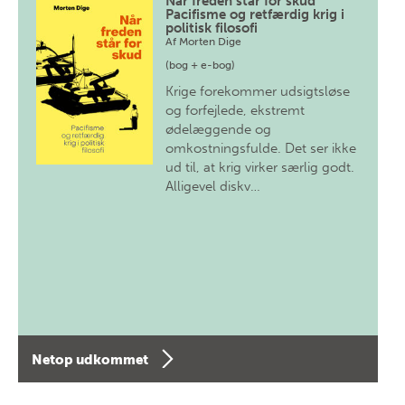
Når freden står for skud
Pacifisme og retfærdig krig i
politisk filosofi
Af
Morten Dige
(bog + e-bog)
Krige forekommer udsigtsløse
og forfejlede, ekstremt
ødelæggende og
omkostningsfulde. Det ser ikke
ud til, at krig virker særlig godt.
Alligevel diskv…
Netop udkommet