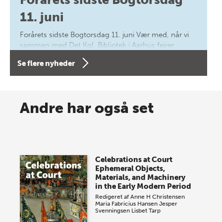
11. juni
Forårets sidste Bogtorsdag 11. juni Vær med, når vi
sammen med Det Kgl. Bibliotek i Aarhus fejrer
forfatterne bag vores nyes…
Se flere nyheder
8 maj 2026
Spar op til 70% til sommer-
Andre har også set
lagersalg!
Vi gentager succesen og inviterer igen i år til vores
store sommer-lagersalg, så sæt kryds i kalenderen
Celebrations at Court
onsdag den 10. j…
Ephemeral Objects,
Materials, and Machinery
in the Early Modern Period
Redigeret af
Anne H Christensen
Maria Fabricius Hansen
Jesper
Svenningsen
Lisbet Tarp