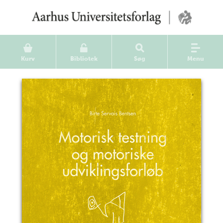
Kurv
Bibliotek
Søg
Menu