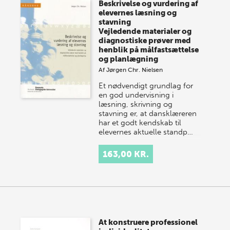
Beskrivelse og vurdering af
onsdag den 10. j…
elevernes læsning og
stavning
Vejledende materialer og
diagnostiske prøver med
henblik på målfastsættelse
og planlægning
Af
Jørgen Chr. Nielsen
Et nødvendigt grundlag for
en god undervisning i
læsning, skrivning og
stavning er, at dansklæreren
har et godt kendskab til
elevernes aktuelle standp…
163,00 KR.
At konstruere professionel