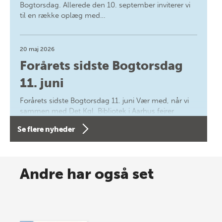
Bogtorsdag. Allerede den 10. september inviterer vi
til en række oplæg med…
20 maj 2026
Forårets sidste Bogtorsdag
11. juni
Forårets sidste Bogtorsdag 11. juni Vær med, når vi
sammen med Det Kgl. Bibliotek i Aarhus fejrer
forfatterne bag vores nyes…
Se flere nyheder
8 maj 2026
Spar op til 70% til sommer-
Andre har også set
lagersalg!
Vi gentager succesen og inviterer igen i år til vores
store sommer-lagersalg, så sæt kryds i kalenderen