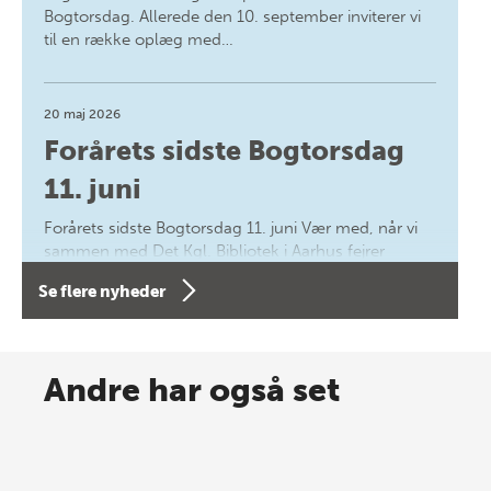
Bogtorsdag. Allerede den 10. september inviterer vi
til en række oplæg med…
20 maj 2026
Forårets sidste Bogtorsdag
11. juni
Forårets sidste Bogtorsdag 11. juni Vær med, når vi
sammen med Det Kgl. Bibliotek i Aarhus fejrer
forfatterne bag vores nyes…
Se flere nyheder
8 maj 2026
Spar op til 70% til sommer-
Andre har også set
lagersalg!
Vi gentager succesen og inviterer igen i år til vores
store sommer-lagersalg, så sæt kryds i kalenderen