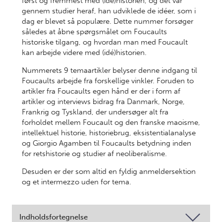
først og fremmest med (idé)historien, og det var
gennem studier heraf, han udviklede de idéer, som i
dag er blevet så populære. Dette nummer forsøger
således at åbne spørgsmålet om Foucaults
historiske tilgang, og hvordan man med Foucault
kan arbejde videre med (idé)historien.
Nummerets 9 temaartikler belyser denne indgang til
Foucaults arbejde fra forskellige vinkler. Foruden to
artikler fra Foucaults egen hånd er der i form af
artikler og interviews bidrag fra Danmark, Norge,
Frankrig og Tyskland, der undersøger alt fra
forholdet mellem Foucault og den franske maoisme,
intellektuel historie, historiebrug, eksistentialanalyse
og Giorgio Agamben til Foucaults betydning inden
for retshistorie og studier af neoliberalisme.
Desuden er der som altid en fyldig anmeldersektion
og et intermezzo uden for tema.
Indholdsfortegnelse