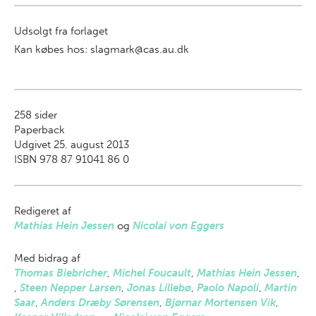
Udsolgt fra forlaget
Kan købes hos: slagmark@cas.au.dk
258
sider
Paperback
Udgivet 25. august 2013
ISBN 978 87 91041 86 0
Redigeret af
Mathias Hein Jessen
og
Nicolai von Eggers
Med bidrag af
Thomas Biebricher
,
Michel Foucault
,
Mathias Hein Jessen
,
,
Steen Nepper Larsen
,
Jonas Lillebø
,
Paolo Napoli
,
Martin
Saar
,
Anders Dræby Sørensen
,
Bjørnar Mortensen Vik
,