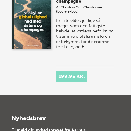
champagne
Af
Christian Olaf Christiansen
(bog + e-bog)
En lille elite ejer lige så
meget som den fattigste
halvdel af jordens befolkning
tilsammen. Statsministeren
er bekymret for de enorme
forskelle, og F…
199,95 KR.
Nyhedsbrev
Tilmeld dig nyhedsbrevet fra Aarhus