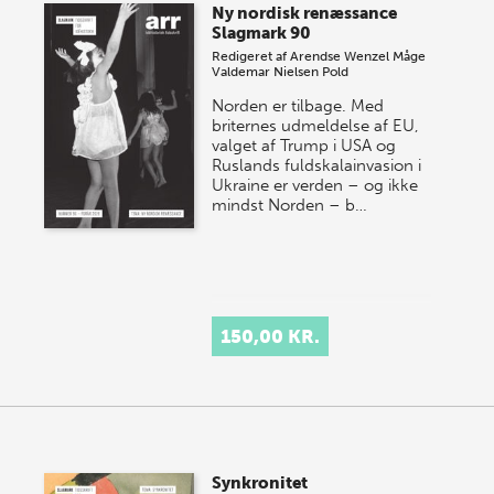
Ny nordisk renæssance
onsdag den 10. j…
Slagmark 90
Redigeret af
Arendse Wenzel Måge
Valdemar Nielsen Pold
Norden er tilbage. Med
briternes udmeldelse af EU,
valget af Trump i USA og
Ruslands fuldskalainvasion i
Ukraine er verden – og ikke
mindst Norden – b…
150,00 KR.
Synkronitet