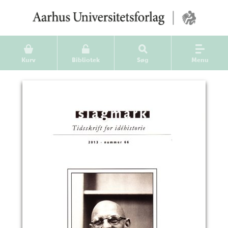
Kurv
Bibliotek
Søg
Menu