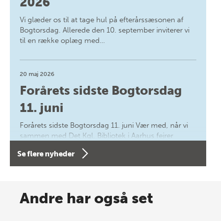
2026
Vi glæder os til at tage hul på efterårssæsonen af
Bogtorsdag. Allerede den 10. september inviterer vi
til en række oplæg med…
20 maj 2026
Forårets sidste Bogtorsdag
11. juni
Forårets sidste Bogtorsdag 11. juni Vær med, når vi
sammen med Det Kgl. Bibliotek i Aarhus fejrer
forfatterne bag vores nyes…
Se flere nyheder
8 maj 2026
Spar op til 70% til sommer-
Andre har også set
lagersalg!