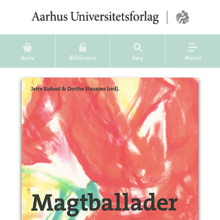
Kurv
Bibliotek
Søg
Menu