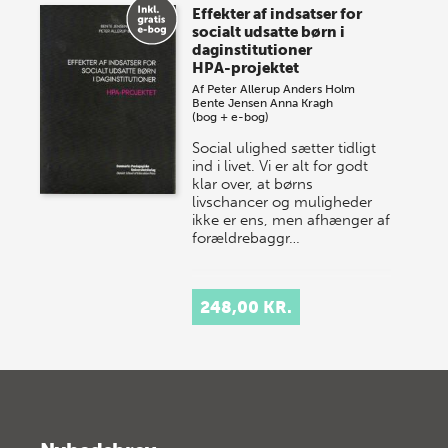
Effekter af indsatser for
socialt udsatte børn i
daginstitutioner
HPA-projektet
Af
Peter Allerup
Anders Holm
Bente Jensen
Anna Kragh
(bog + e-bog)
Social ulighed sætter tidligt
ind i livet. Vi er alt for godt
klar over, at børns
livschancer og muligheder
ikke er ens, men afhænger af
forældrebaggr…
248,00 KR.