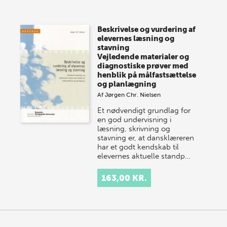
Vi gentager succesen og inviterer igen i år til vores
store sommer-lagersalg, så sæt kryds i kalenderen
Beskrivelse og vurdering af
onsdag den 10. j…
elevernes læsning og
stavning
Vejledende materialer og
diagnostiske prøver med
henblik på målfastsættelse
og planlægning
Af
Jørgen Chr. Nielsen
Et nødvendigt grundlag for
en god undervisning i
læsning, skrivning og
stavning er, at dansklæreren
har et godt kendskab til
elevernes aktuelle standp…
163,00 KR.