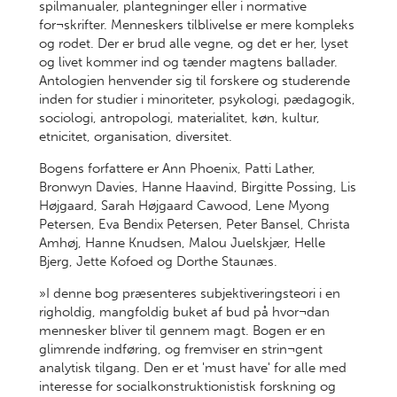
spilmanualer, plantegninger eller i normative
for¬skrifter. Menneskers tilblivelse er mere kompleks
og rodet. Der er brud alle vegne, og det er her, lyset
og livet kommer ind og tænder magtens ballader.
Antologien henvender sig til forskere og studerende
inden for studier i minoriteter, psykologi, pædagogik,
sociologi, antropologi, materialitet, køn, kultur,
etnicitet, organisation, diversitet.
Bogens forfattere er Ann Phoenix, Patti Lather,
Bronwyn Davies, Hanne Haavind, Birgitte Possing, Lis
Højgaard, Sarah Højgaard Cawood, Lene Myong
Petersen, Eva Bendix Petersen, Peter Bansel, Christa
Amhøj, Hanne Knudsen, Malou Juelskjær, Helle
Bjerg, Jette Kofoed og Dorthe Staunæs.
»I denne bog præsenteres subjektiveringsteori i en
righoldig, mangfoldig buket af bud på hvor¬dan
mennesker bliver til gennem magt. Bogen er en
glimrende indføring, og fremviser en strin¬gent
analytisk tilgang. Den er et 'must have' for alle med
interesse for socialkonstruktionistisk forskning og