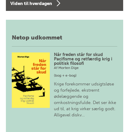
Viden til hverdagen
Netop udkommet
Når freden står for skud
Pacifisme og retfærdig krig i
politisk filosofi
Af
Morten Dige
(bog + e-bog)
Krige forekommer udsigtsløse
og forfejlede, ekstremt
ødelæggende og
omkostningsfulde. Det ser ikke
ud til, at krig virker særlig godt.
Alligevel diskv…