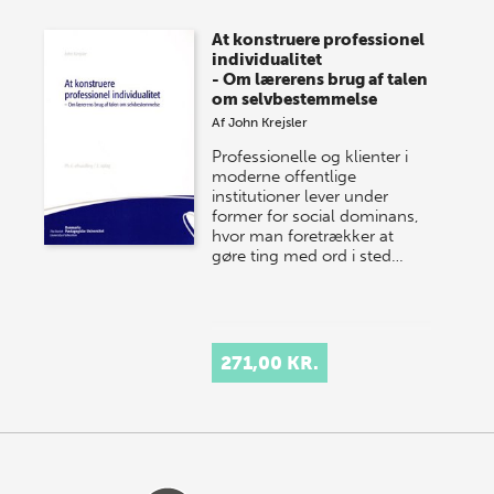
At konstruere professionel
individualitet
- Om lærerens brug af talen
om selvbestemmelse
Af
John Krejsler
Professionelle og klienter i
moderne offentlige
institutioner lever under
former for social dominans,
hvor man foretrækker at
gøre ting med ord i sted…
271,00 KR.