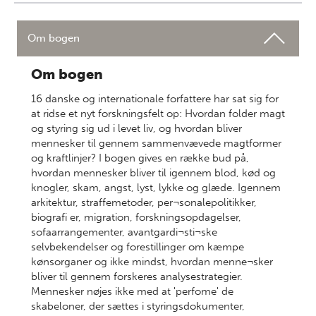
Om bogen
Om bogen
16 danske og internationale forfattere har sat sig for
at ridse et nyt forskningsfelt op: Hvordan folder magt
og styring sig ud i levet liv, og hvordan bliver
mennesker til gennem sammenvævede magtformer
og kraftlinjer? I bogen gives en række bud på,
hvordan mennesker bliver til igennem blod, kød og
knogler, skam, angst, lyst, lykke og glæde. Igennem
arkitektur, straffemetoder, per¬sonalepolitikker,
biografi er, migration, forskningsopdagelser,
sofaarrangementer, avantgardi¬sti¬ske
selvbekendelser og forestillinger om kæmpe
kønsorganer og ikke mindst, hvordan menne¬sker
bliver til gennem forskeres analysestrategier.
Mennesker nøjes ikke med at 'perfome' de
skabeloner, der sættes i styringsdokumenter,