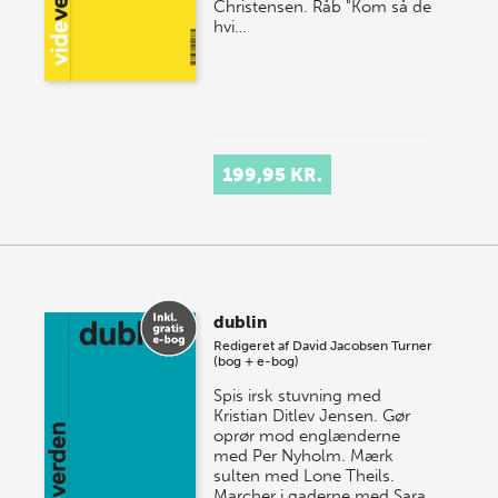
Christensen. Råb "Kom så de
hvi…
199,95 KR.
dublin
Redigeret af
David Jacobsen Turner
(bog + e-bog)
Spis irsk stuvning med
Kristian Ditlev Jensen. Gør
oprør mod englænderne
med Per Nyholm. Mærk
sulten med Lone Theils.
Marcher i gaderne med Sara