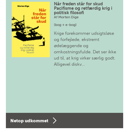
Når freden står for skud
Pacifisme og retfærdig krig i
politisk filosofi
Af
Morten Dige
(bog + e-bog)
Krige forekommer udsigtsløse
og forfejlede, ekstremt
ødelæggende og
omkostningsfulde. Det ser ikke
ud til, at krig virker særlig godt.
Alligevel diskv…
Netop udkommet