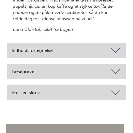
andel i bardisken. Plads nok til et glas friskpresset
appelsinjuice, en kop kaffe og et stykke
tortilla de
patatas
og de påkrævede centimeter, så du kan
folde dagens udgave af avisen halvt ud."
Luna Christofi, citat fra bogen
Indholdsfortegnelse
Læseprøve
Pressen skrev