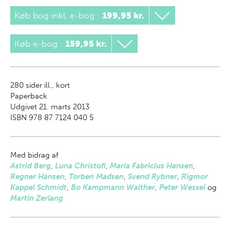
Køb bog inkl. e-bog
:
199,95 kr.
Køb e-bog
:
159,95 kr.
280
sider ill., kort
Paperback
Udgivet 21. marts 2013
ISBN 978 87 7124 040 5
Med bidrag af
Astrid Berg
,
Luna Christofi
,
Maria Fabricius Hansen
,
Regner Hansen
,
Torben Madsen
,
Svend Rybner
,
Rigmor
Kappel Schmidt
,
Bo Kampmann Walther
,
Peter Wessel
og
Martin Zerlang