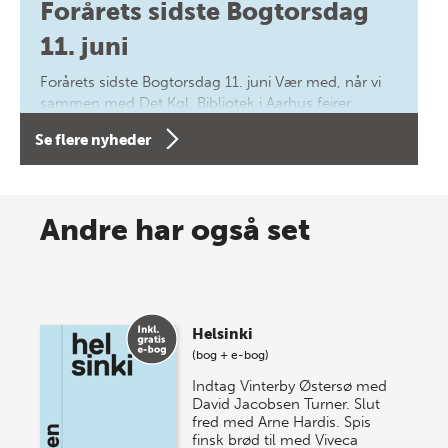
Forårets sidste Bogtorsdag
11. juni
Forårets sidste Bogtorsdag 11. juni Vær med, når vi
sammen med Det Kgl. Bibliotek i Aarhus fejrer
forfatterne bag vores nyes…
Se flere nyheder
8 maj 2026
Spar op til 70% til sommer-
Andre har også set
lagersalg!
Vi gentager succesen og inviterer igen i år til vores
store sommer-lagersalg, så sæt kryds i kalenderen
Helsinki
onsdag den 10. j…
(bog + e-bog)
Indtag Vinterby Østersø med
David Jacobsen Turner. Slut
fred med Arne Hardis. Spis
finsk brød til med Viveca