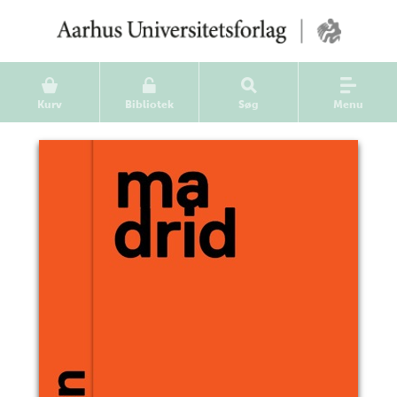
Kurv
Bibliotek
Søg
Menu