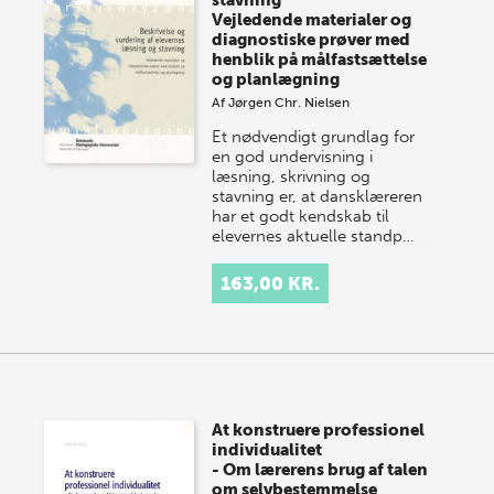
Vejledende materialer og
diagnostiske prøver med
henblik på målfastsættelse
og planlægning
Af
Jørgen Chr. Nielsen
Et nødvendigt grundlag for
en god undervisning i
læsning, skrivning og
stavning er, at dansklæreren
har et godt kendskab til
elevernes aktuelle standp…
163,00 KR.
At konstruere professionel
individualitet
- Om lærerens brug af talen
om selvbestemmelse