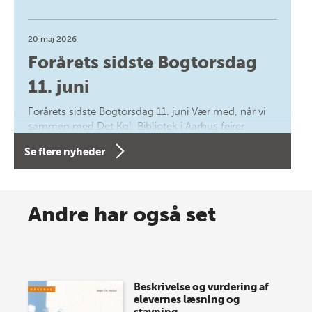
20 maj 2026
Forårets sidste Bogtorsdag
11. juni
Forårets sidste Bogtorsdag 11. juni Vær med, når vi
sammen med Det Kgl. Bibliotek i Aarhus fejrer
forfatterne bag vores nyes…
Se flere nyheder
8 maj 2026
Spar op til 70% til sommer-
Andre har også set
lagersalg!
Vi gentager succesen og inviterer igen i år til vores
store sommer-lagersalg, så sæt kryds i kalenderen
Beskrivelse og vurdering af
onsdag den 10. j…
elevernes læsning og
stavning