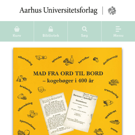
Kurv
Bibliotek
Søg
Menu