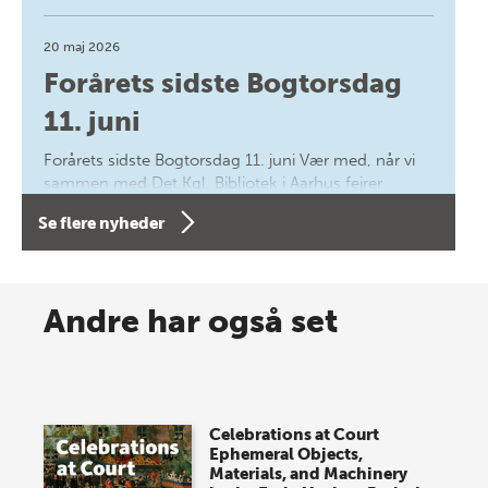
20 maj 2026
Forårets sidste Bogtorsdag
11. juni
Forårets sidste Bogtorsdag 11. juni Vær med, når vi
sammen med Det Kgl. Bibliotek i Aarhus fejrer
forfatterne bag vores nyes…
Se flere nyheder
8 maj 2026
Spar op til 70% til sommer-
Andre har også set
lagersalg!
Vi gentager succesen og inviterer igen i år til vores
store sommer-lagersalg, så sæt kryds i kalenderen
Celebrations at Court
onsdag den 10. j…
Ephemeral Objects,
Materials, and Machinery