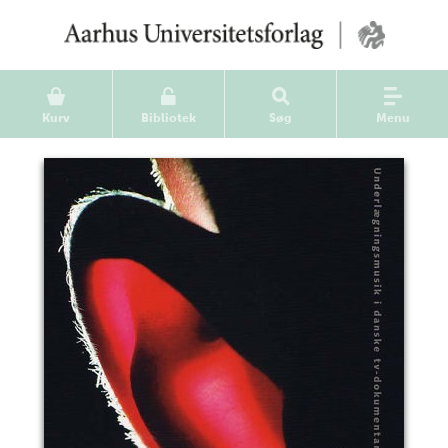
Kurv
Bibliotek
Søg
Menu