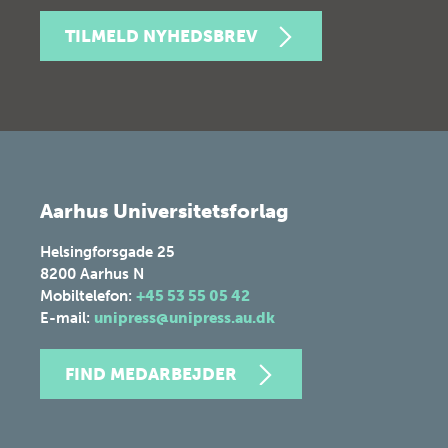
TILMELD NYHEDSBREV
Aarhus Universitetsforlag
Helsingforsgade 25
8200
Aarhus N
Mobiltelefon:
+45 53 55 05 42
E-mail:
unipress@unipress.au.dk
FIND MEDARBEJDER