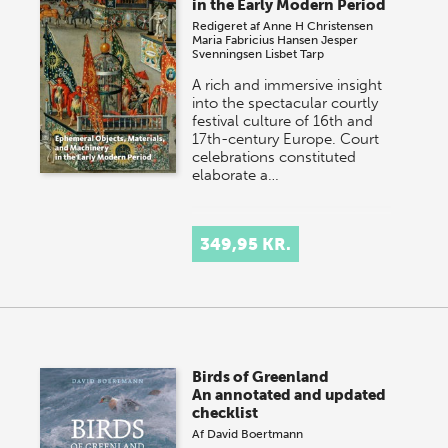
in the Early Modern Period
Redigeret af
Anne H Christensen
Maria Fabricius Hansen
Jesper
Svenningsen
Lisbet Tarp
A rich and immersive insight
into the spectacular courtly
festival culture of 16th and
17th-century Europe. Court
celebrations constituted
elaborate a…
349,95 KR.
Birds of Greenland
An annotated and updated
checklist
Af
David Boertmann