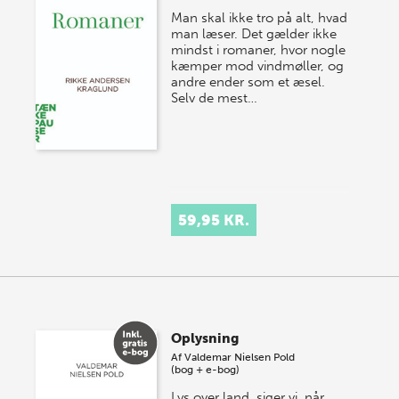
Man skal ikke tro på alt, hvad
man læser. Det gælder ikke
mindst i romaner, hvor nogle
kæmper mod vindmøller, og
andre ender som et æsel.
Selv de mest…
59,95 KR.
Oplysning
Af
Valdemar Nielsen Pold
(bog + e-bog)
Lys over land, siger vi, når