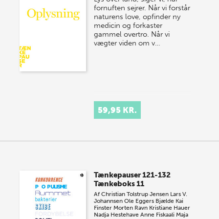
fornuften sejrer. Når vi forstår
naturens love, opfinder ny
medicin og forkaster
gammel overtro. Når vi
vægter viden om v…
59,95 KR.
Tænkepauser 121-132
Tænkeboks 11
Af
Christian Tolstrup Jensen
Lars V.
Johannsen
Ole Eggers Bjælde
Kai
Finster
Morten Ravn
Kristiane Hauer
Nadja Hestehave
Anne Fiskaali
Maja