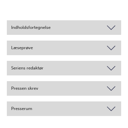
Indholdsfortegnelse
Læseprøve
Seriens redaktør
Pressen skrev
Presserum