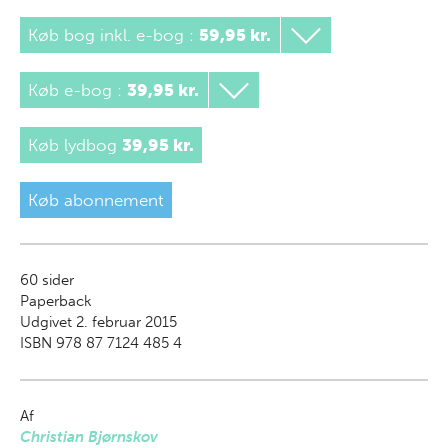
Køb bog inkl. e-bog
:
59,95 kr.
Køb e-bog
:
39,95 kr.
Køb lydbog
39,95 kr.
Køb abonnement
60
sider
Paperback
Udgivet 2. februar 2015
ISBN 978 87 7124 485 4
Af
Christian Bjørnskov