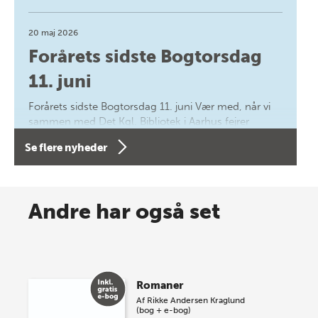
20 maj 2026
Forårets sidste Bogtorsdag
11. juni
Forårets sidste Bogtorsdag 11. juni Vær med, når vi
sammen med Det Kgl. Bibliotek i Aarhus fejrer
forfatterne bag vores nyes…
Se flere nyheder
8 maj 2026
Spar op til 70% til sommer-
Andre har også set
lagersalg!
Vi gentager succesen og inviterer igen i år til vores
store sommer-lagersalg, så sæt kryds i kalenderen
Romaner
onsdag den 10. j…
Af
Rikke Andersen Kraglund
(bog + e-bog)