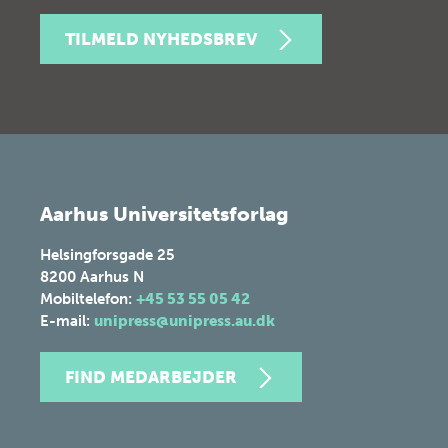
TILMELD NYHEDSBREV
Aarhus Universitetsforlag
Helsingforsgade 25
8200
Aarhus N
Mobiltelefon:
+45 53 55 05 42
E-mail:
unipress@unipress.au.dk
FIND MEDARBEJDER