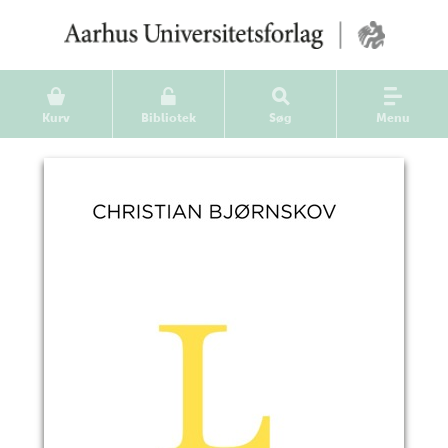
Kurv
Bibliotek
Søg
Menu