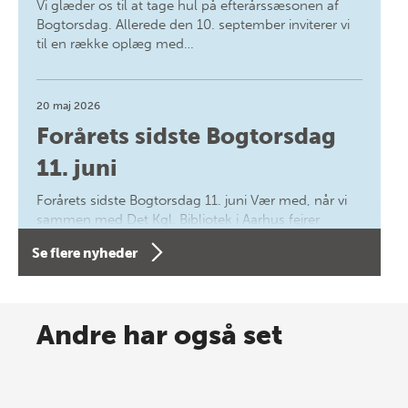
Vi glæder os til at tage hul på efterårssæsonen af
Bogtorsdag. Allerede den 10. september inviterer vi
til en række oplæg med…
20 maj 2026
Forårets sidste Bogtorsdag
11. juni
Forårets sidste Bogtorsdag 11. juni Vær med, når vi
sammen med Det Kgl. Bibliotek i Aarhus fejrer
forfatterne bag vores nyes…
Se flere nyheder
8 maj 2026
Spar op til 70% til sommer-
Andre har også set
lagersalg!
Vi gentager succesen og inviterer igen i år til vores