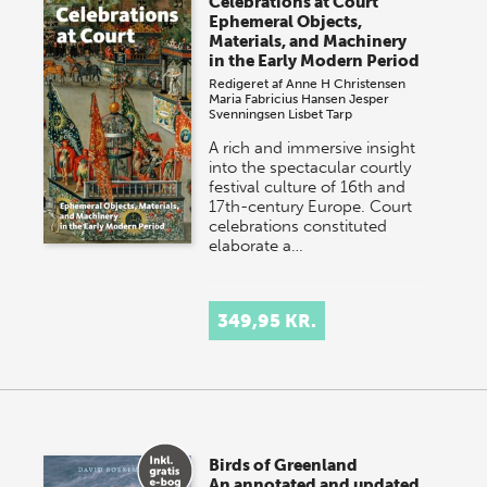
Celebrations at Court
Ephemeral Objects,
Materials, and Machinery
in the Early Modern Period
Redigeret af
Anne H Christensen
Maria Fabricius Hansen
Jesper
Svenningsen
Lisbet Tarp
A rich and immersive insight
into the spectacular courtly
festival culture of 16th and
17th-century Europe. Court
celebrations constituted
elaborate a…
349,95 KR.
Birds of Greenland
An annotated and updated