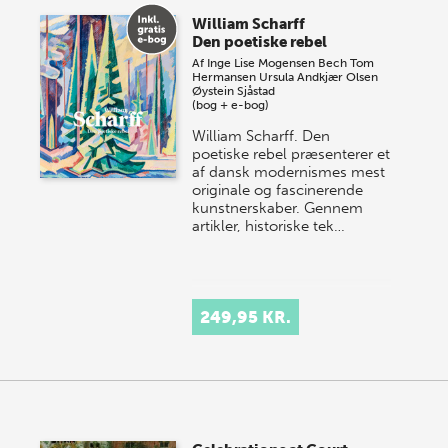
store sommer-lagersalg, så sæt kryds i kalenderen
William Scharff
onsdag den 10. j…
Den poetiske rebel
Af
Inge Lise Mogensen Bech
Tom
Hermansen
Ursula Andkjær Olsen
Øystein Sjåstad
(bog + e-bog)
William Scharff. Den
poetiske rebel præsenterer et
af dansk modernismes mest
originale og fascinerende
kunstnerskaber. Gennem
artikler, historiske tek…
249,95 KR.