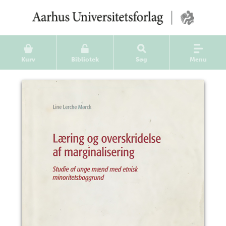
Kurv
Bibliotek
Søg
Menu