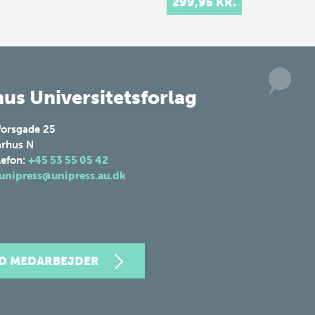
299,95 KR.
gobeliner,…
s
rate
us Universitetsforlag
forsgade 25
rhus N
lefon:
+45 53 55 05 42
unipress@unipress.au.dk
ND MEDARBEJDER