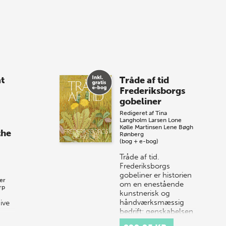
Bibliotek i Aarhus fejrer forfatterne bag
vores nyes…
8 maj 2026
Spar op til 70% til
at
Tråde af tid
sommer-lagersalg!
Frederiksborgs
gobeliner
Vi gentager succesen og inviterer igen i
Redigeret af
Tina
år til vores store sommer-lagersalg,
Langholm Larsen
Lone
så sæt kryds i kalenderen onsdag den
Kølle Martinsen
Lene Bøgh
the
Rønberg
10. j…
(bog + e-bog)
Tråde af tid.
Frederiksborgs
gobeliner er historien
er
om en enestående
rp
kunstnerisk og
håndværksmæssig
ive
bedrift: genskabelsen
af Christian 4.s
ly