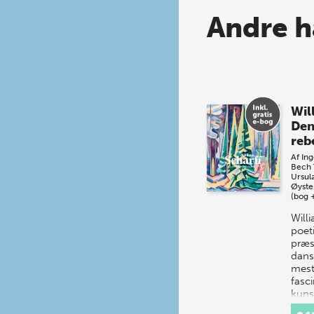
Andre h
Wil
Den
reb
Af
Ing
Bech
Ursul
Øystei
(bog 
Will
poet
præs
dans
mest
fasc
kuns
Genn