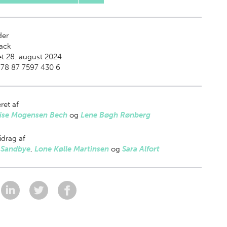
der
ack
t 28. august 2024
978 87 7597 430 6
ret af
Lise Mogensen Bech
og
Lene Bøgh Rønberg
drag af
 Sandbye
,
Lone Kølle Martinsen
og
Sara Alfort