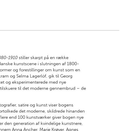
880-1910
stiller skarpt på en række
 danske kunstscene i slutningen af 1800-
normer og forestillinger om kunst som en
kram og Selma Lagerlöf, gik til Georg
ttet og eksperimenterede med nye
t tilskuere til det moderne gennembrud – de
tografier, satire og kunst viser bogens
fortolkede det moderne, skildrede hinanden
lere end 100 kunstværker giver bogen nye
er den generation af kvindelige kunstnere,
nnem Anna Ancher, Marie Krøyer, Agnes