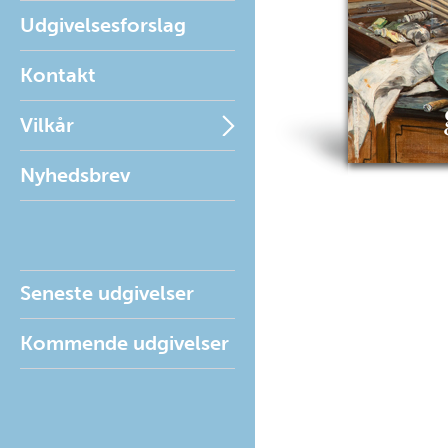
Udgivelsesforslag
Kontakt
Vilkår
Nyhedsbrev
Seneste udgivelser
Kommende udgivelser