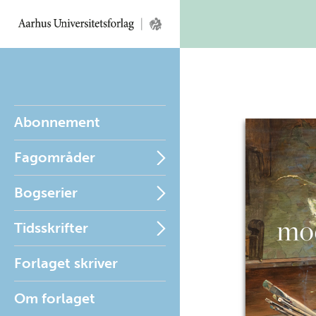
Abonnement
Fagområder
Bogserier
Tidsskrifter
Forlaget skriver
Om forlaget