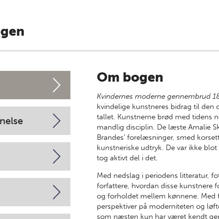
ogen
Om bogen
Kvindernes moderne gennembrud 1
kvindelige kunstneres bidrag til den
tallet. Kunstnerne brød med tidens 
nelse
mandlig disciplin. De læste Amalie S
Brandes’ forelæsninger, smed korse
kunstneriske udtryk. De var ikke blo
tog aktivt del i det.
Med nedslag i periodens litteratur, fo
forfattere, hvordan disse kunstnere 
og forholdet mellem kønnene. Med f
perspektiver på moderniteten og løft
som næsten kun har været kendt ge