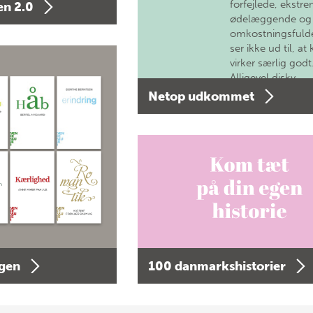
forfejlede, ekstre
n 2.0
ødelæggende og
omkostningsfulde
ser ikke ud til, at 
virker særlig godt
Alligevel diskv…
Netop udkommet
agen
100 danmarkshistorier