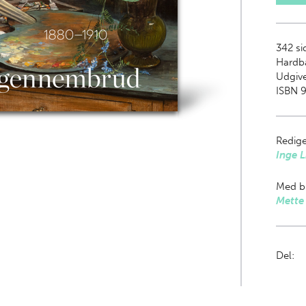
342
si
Hardb
Udgive
ISBN 
Redige
Inge 
Med bi
Mette
Del: