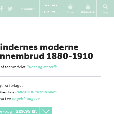
GBP
DKK
In English
EUR
USD
Kurv
Bibliotek
Søg
indernes moderne
nnembrud 1880-1910
 af
fagområdet
Kunst og æstetik
t fra forlaget
øbes hos
Randers Kunstmuseum
så i en
engelsk udgave
 e-bog
:
229,95 kr.