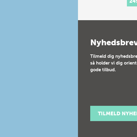
24
hist
Nyhedsbre
Tilmeld dig nyhedsbre
så holder vi dig orien
gode tilbud.
TILMELD NYH