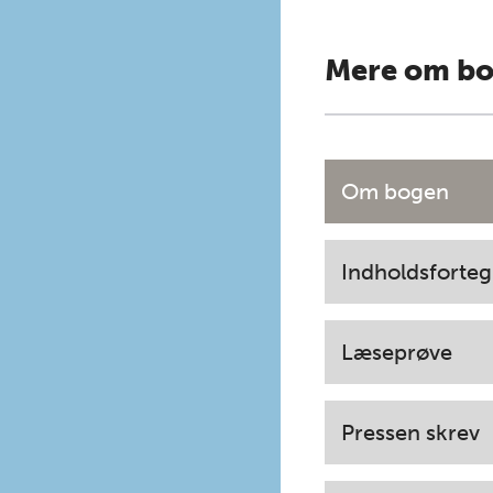
Mere om b
Om bogen
Indholdsforteg
Læseprøve
Pressen skrev