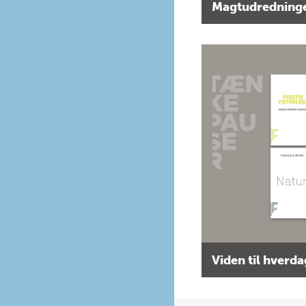
Magtudredninge
Viden til hverd