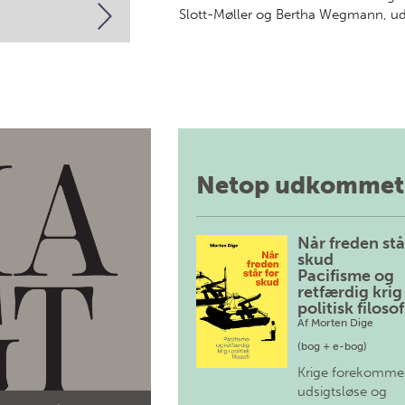
Slott-Møller og Bertha Wegmann, ud 
Netop udkommet
Når freden stå
skud
Pacifisme og
retfærdig krig 
politisk filosof
Af
Morten Dige
(bog + e-bog)
Krige forekomme
udsigtsløse og