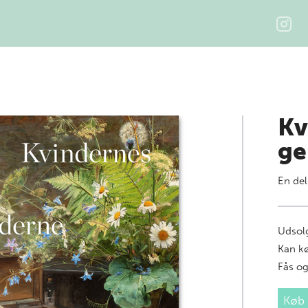
Kv
ge
En del
Udsolg
Kan k
Fås og
Køb