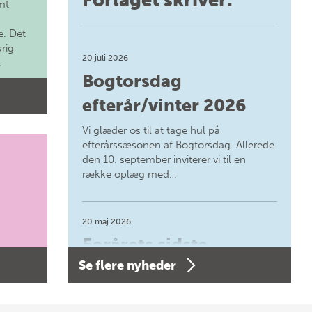
mt
. Det
krig
20 juli 2026
.
Bogtorsdag
efterår/vinter 2026
Vi glæder os til at tage hul på
efterårssæsonen af Bogtorsdag. Allerede
den 10. september inviterer vi til en
række oplæg med…
20 maj 2026
Forårets sidste
Se flere nyheder
Bogtorsdag 11. juni
Forårets sidste Bogtorsdag 11. juni Vær
med, når vi sammen med Det Kgl.