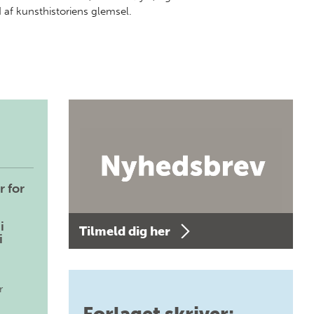
af kunsthistoriens glemsel.
r for
i
Tilmeld dig her
i
r
Forlaget skriver: