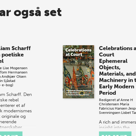
ar også set
liam Scharff
Celebrations 
 poetiske
Court
el
Ephemeral
Objects,
e Lise Mogensen
Tom Hermansen
Materials, and
a Andkjær Olsen
Machinery in 
n Sjåstad
+ e-bog)
Early Modern
Period
iam Scharff. Den
iske rebel
Redigeret af
Anne H
Christensen
Maria
enterer et af
Fabricius Hansen
Jesp
k modernismes
Svenningsen
Lisbet Ta
 originale og
inerende
A rich and immers
tnerskaber.
insight into the
em artikler,
spectacular court