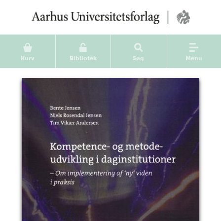
Kurv
Bibliotek
Søg
Menu