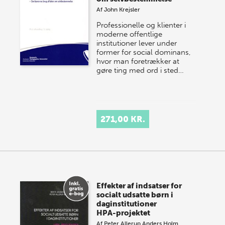
Af
John Krejsler
Professionelle og klienter i
moderne offentlige
institutioner lever under
former for social dominans,
hvor man foretrækker at
gøre ting med ord i sted…
271,00 KR.
Effekter af indsatser for
socialt udsatte børn i
daginstitutioner
HPA-projektet
Af
Peter Allerup
Anders Holm