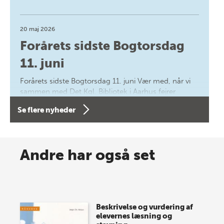
20 maj 2026
Forårets sidste Bogtorsdag
11. juni
Forårets sidste Bogtorsdag 11. juni Vær med, når vi
sammen med Det Kgl. Bibliotek i Aarhus fejrer
forfatterne bag vores nyes…
Se flere nyheder
8 maj 2026
Spar op til 70% til sommer-
Andre har også set
lagersalg!
Vi gentager succesen og inviterer igen i år til vores
store sommer-lagersalg, så sæt kryds i kalenderen
Beskrivelse og vurdering af
onsdag den 10. j…
elevernes læsning og