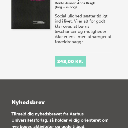
Bente Jensen
Anna Kragh
(bog + e-bog)
Social ulighed sætter tidligt
ind i livet. Vi er alt for godt
klar over, at børns
livschancer og muligheder
ikke er ens, men afhænger af
forældrebaggr…
248,00 KR.
Nyhedsbrev
Tilmeld dig nyhedsbrevet fra Aarhus
Universitetsforlag, så holder vi dig orienteret om
nye bøger, aktiviteter og gode tilbud.