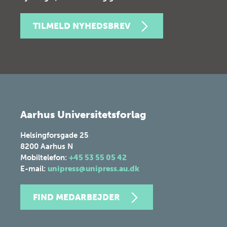
TILMELD NYHEDSBREV
Aarhus Universitetsforlag
Helsingforsgade 25
8200
Aarhus N
Mobiltelefon:
+45 53 55 05 42
E-mail:
unipress@unipress.au.dk
FIND MEDARBEJDER