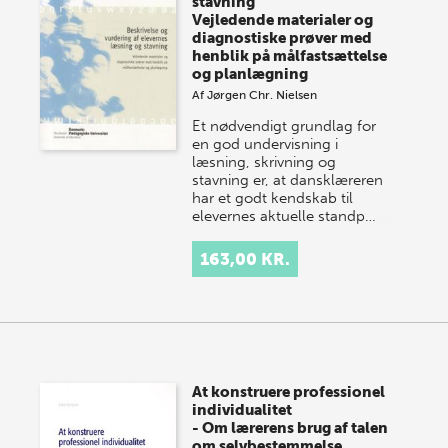
stavning
Vejledende materialer og
diagnostiske prøver med
henblik på målfastsættelse
og planlægning
Af
Jørgen Chr. Nielsen
Et nødvendigt grundlag for
en god undervisning i
læsning, skrivning og
stavning er, at dansklæreren
har et godt kendskab til
elevernes aktuelle standp…
163,00 KR.
At konstruere professionel
individualitet
- Om lærerens brug af talen
om selvbestemmelse