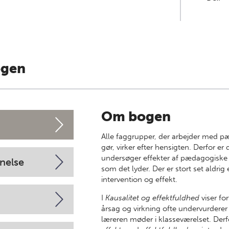
ogen
Om bogen
Alle faggrupper, der arbejder med pæ
gør, virker efter hensigten. Derfor er
undersøger effekter af pædagogiske in
nelse
som det lyder. Der er stort set aldri
intervention og effekt.
I
Kausalitet og effektfuldhed
viser fo
årsag og virkning ofte undervurdere
læreren møder i klasseværelset. Derf