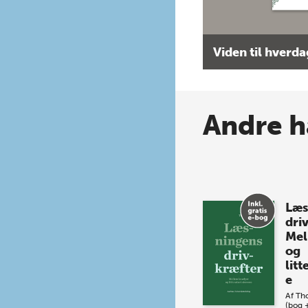
Viden til hverd
Andre h
Læs
dri
Mel
og
litt
e
Af
Th
(bog 