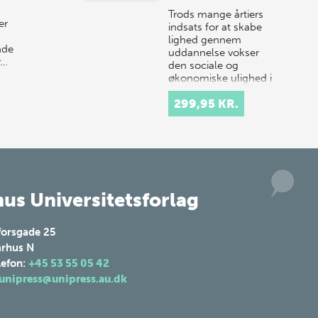
Trods mange årtiers
er
indsats for at skabe
lighed gennem
nde
uddannelse vokser
r…
den sociale og
økonomiske ulighed i
Danmark. Det er
299,95 KR.
stadig den
familiemæssige…
us Universitetsforlag
forsgade 25
rhus N
lefon:
+45 53 55 05 42
unipress@unipress.au.dk