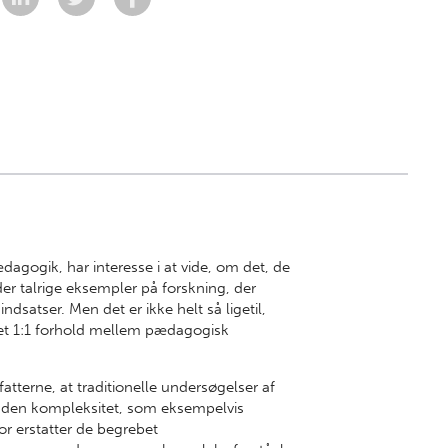
dagogik, har interesse i at vide, om det, de
 der talrige eksempler på forskning, der
dsatser. Men det er ikke helt så ligetil,
g et 1:1 forhold mellem pædagogisk
rfatterne, at traditionelle undersøgelser af
r den kompleksitet, som eksempelvis
or erstatter de begrebet