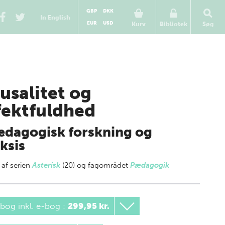
GBP
DKK
In English
EUR
USD
Kurv
Bibliotek
Søg
usalitet og
fektfuldhed
ædagogisk forskning og
ksis
 af
serien
Asterisk
(20) og fagområdet
Pædagogik
bog inkl. e-bog
:
299,95 kr.