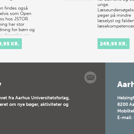
unge.
n findes også
Læseundersøgels
telvis som Open
peger på mindre
ss hos JSTOR.
læselyst og falde
ing har stor
læsekompetence
dning for børn og
s dannelse og
nnelse i et
9,95 KR.
249,95 KR.
rne demokratisk
v
Aarh
vet fra Aarhus Universitetsforlag,
Helsing
teret om nye bøger, aktiviteter og
8200
Aa
Mobilte
E-mail: