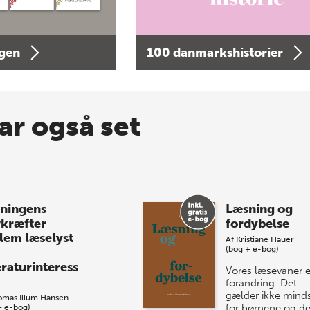
agen
100 danmarkshistorier
ar også set
ningens
Læsning og
vkræfter
fordybelse
lem læselyst
Af
Kristiane Hauer
(bog + e-bog)
eraturinteress
Vores læsevaner er
forandring. Det
gælder ikke mind
omas Illum Hansen
for børnene og d
+ e-bog)