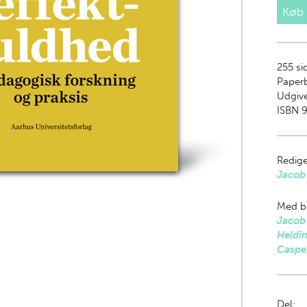
Køb
255
si
Paper
Udgive
ISBN 9
Redige
Jacob
Med bi
Jacob
Heldi
Caspe
Del: