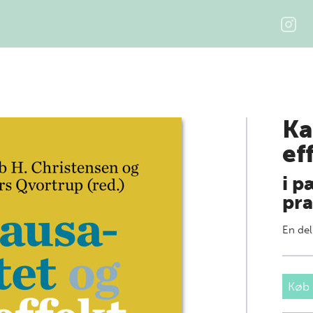
Ka
ef
i p
pra
En del
Køb 