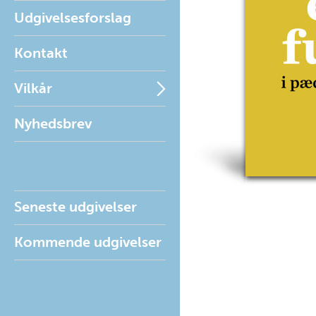
Udgivelsesforslag
Kontakt
Vilkår
Nyhedsbrev
Seneste udgivelser
Kommende udgivelser