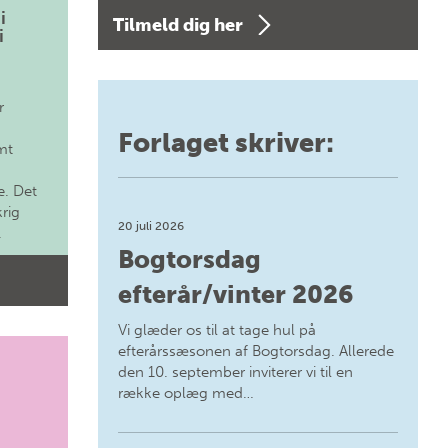
i
Tilmeld dig her
i
r
Forlaget skriver:
mt
. Det
krig
20 juli 2026
.
Bogtorsdag
efterår/vinter 2026
Vi glæder os til at tage hul på
efterårssæsonen af Bogtorsdag. Allerede
den 10. september inviterer vi til en
række oplæg med…