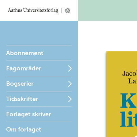
Abonnement
Fagområder
Bogserier
Tidsskrifter
Forlaget skriver
Om forlaget