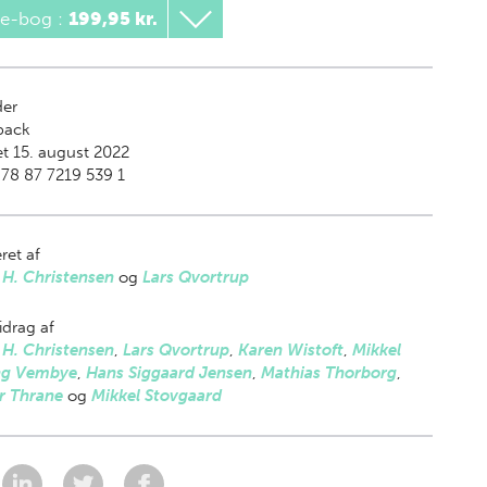
 e-bog
:
199,95 kr.
der
back
t 15. august 2022
78 87 7219 539 1
ret af
 H. Christensen
og
Lars Qvortrup
drag af
 H. Christensen
,
Lars Qvortrup
,
Karen Wistoft
,
Mikkel
ng Vembye
,
Hans Siggaard Jensen
,
Mathias Thorborg
,
r Thrane
og
Mikkel Stovgaard