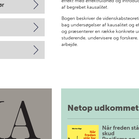
effekt
med
effektfuldhed
og introdu
ør
af begrebet
kausalitet
.
Bogen beskriver de videnskabsteoret
bag undersøgelser af kausalitet o
og præsenterer en række konkrete u
studerende, undervisere og forskere, 
arbejde.
Netop udkommet
Når freden stå
skud