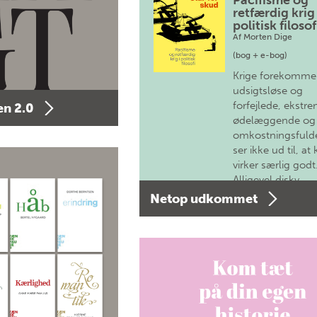
Pacifisme og
retfærdig krig 
politisk filosof
Af
Morten Dige
(bog + e-bog)
Krige forekomme
udsigtsløse og
forfejlede, ekstre
n 2.0
ødelæggende og
omkostningsfulde
ser ikke ud til, at 
virker særlig godt
Alligevel diskv…
Netop udkommet