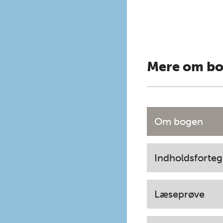
Mere om b
Om bogen
Indholdsforteg
Læseprøve