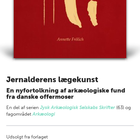
Jernalderens lægekunst
En nyfortolkning af arkæologiske fund
fra danske offermoser
En del af
serien
Jysk Arkæologisk Selskabs Skrifter
(63) og
fagområdet
Arkæologi
Udsolgt fra forlaget