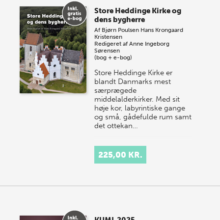
Store Heddinge Kirke og
dens bygherre
Af
Bjørn Poulsen
Hans Krongaard
Kristensen
Redigeret af
Anne Ingeborg
Sørensen
(bog + e-bog)
Store Heddinge Kirke er
blandt Danmarks mest
særprægede
middelalderkirker. Med sit
høje kor, labyrintiske gange
og små, gådefulde rum samt
det ottekan…
225,00 KR.
KUML 2025