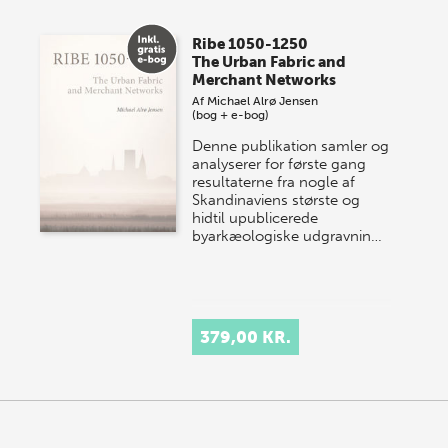
Vi gentager succesen og inviterer igen i år til vores
store sommer-lagersalg, så sæt kryds i kalenderen
Ribe 1050-1250
onsdag den 10. j…
The Urban Fabric and
Merchant Networks
Af
Michael Alrø Jensen
(bog + e-bog)
Denne publikation samler og
analyserer for første gang
resultaterne fra nogle af
Skandinaviens største og
hidtil upublicerede
byarkæologiske udgravnin…
379,00 KR.