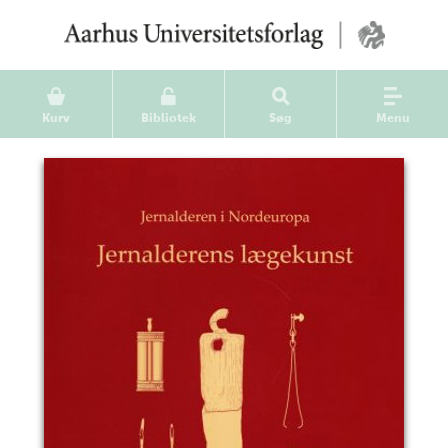
Kurv
Bibliotek
Søg
Menu