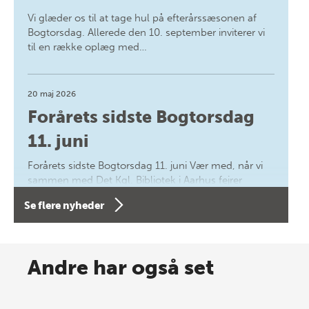
Vi glæder os til at tage hul på efterårssæsonen af
Bogtorsdag. Allerede den 10. september inviterer vi
til en række oplæg med…
20 maj 2026
Forårets sidste Bogtorsdag
11. juni
Forårets sidste Bogtorsdag 11. juni Vær med, når vi
sammen med Det Kgl. Bibliotek i Aarhus fejrer
forfatterne bag vores nyes…
Se flere nyheder
8 maj 2026
Spar op til 70% til sommer-
Andre har også set
lagersalg!