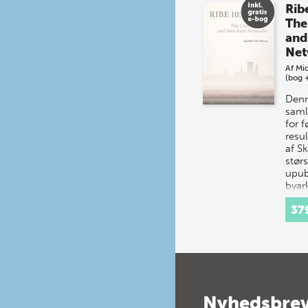
Rib
The
and
Net
Af
Mic
(bog 
Denn
saml
for 
resul
af S
størs
upub
byar
udgr
37
Nyhedsbre