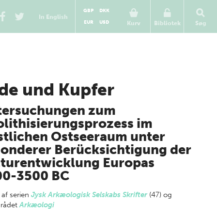
GBP
DKK
In English
EUR
USD
Kurv
Bibliotek
Søg
de und Kupfer
tersuchungen zum
lithisierungsprozess im
tlichen Ostseeraum unter
onderer Berücksichtigung der
turentwicklung Europas
00-3500 BC
 af
serien
Jysk Arkæologisk Selskabs Skrifter
(47) og
rådet
Arkæologi