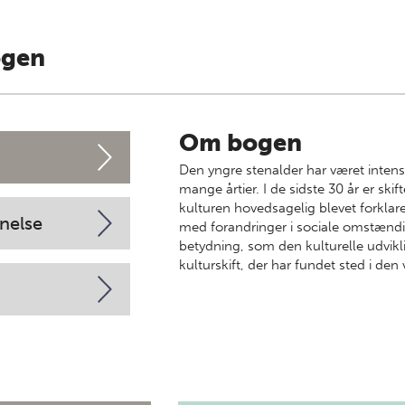
ogen
Om bogen
Den yngre stenalder har været intenst
mange årtier. I de sidste 30 år er skif
kulturen hovedsagelig blevet forklar
nelse
med forandringer i sociale omstænd
betydning, som den kulturelle udvikl
kulturskift, der har fundet sted i den