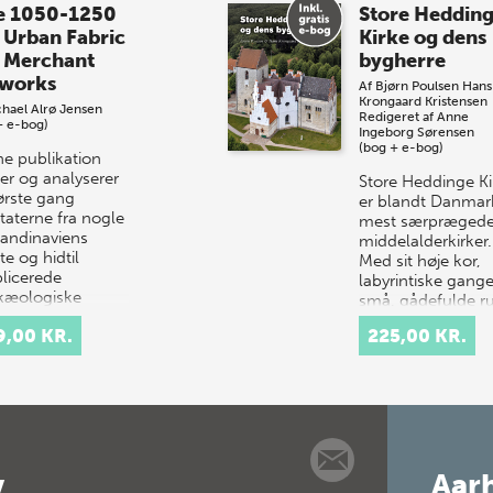
e 1050-1250
Store Heddin
 Urban Fabric
Kirke og dens
 Merchant
bygherre
works
Af
Bjørn Poulsen
Hans
Krongaard Kristensen
hael Alrø Jensen
Redigeret af
Anne
+ e-bog)
Ingeborg Sørensen
(bog + e-bog)
e publikation
er og analyserer
Store Heddinge Ki
første gang
er blandt Danmar
taterne fra nogle
mest særpræged
kandinaviens
middelalderkirker.
te og hidtil
Med sit høje kor,
licerede
labyrintiske gang
kæologiske
små, gådefulde 
avnin…
samt det ottekan
9,00 KR.
225,00 KR.
v
Aarh