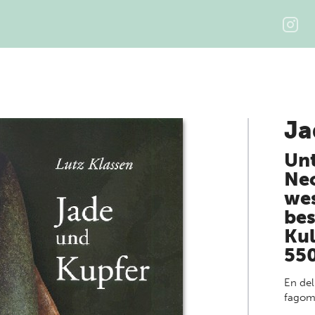
Ja
Un
Neo
wes
bes
Kul
55
En del
fagom