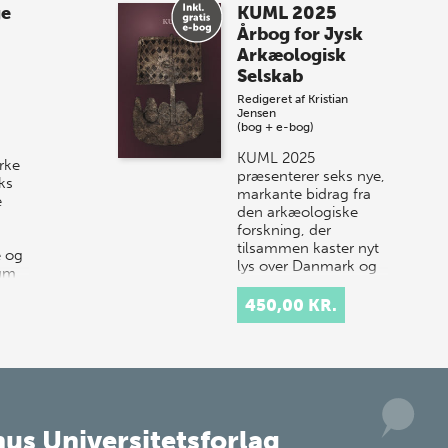
ge
KUML 2025
sommer-lagersalg!
Årbog for Jysk
Arkæologisk
Vi gentager succesen og inviterer igen i
Selskab
år til vores store sommer-lagersalg,
Redigeret af
Kristian
så sæt kryds i kalenderen onsdag den
Jensen
10. j…
(bog + e-bog)
KUML 2025
rke
præsenterer seks nye,
ks
markante bidrag fra
e
den arkæologiske
forskning, der
tilsammen kaster nyt
e og
lys over Danmark og
rum
Nordens historie.
…
Årbogen…
450,00 KR.
us Universitetsforlag