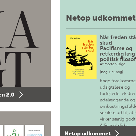
Netop udkommet
Når freden stå
skud
Pacifisme og
retfærdig krig 
politisk filosof
Af
Morten Dige
(bog + e-bog)
Krige forekomme
udsigtsløse og
forfejlede, ekstre
n 2.0
ødelæggende og
omkostningsfulde
ser ikke ud til, at 
virker særlig godt
Alligevel diskv…
Netop udkommet