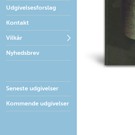
Udgivelsesforslag
Kontakt
Vilkår
Nyhedsbrev
Seneste udgivelser
Kommende udgivelser