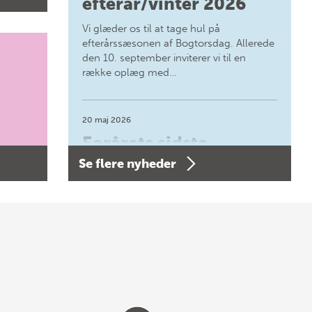
efterår/vinter 2026
Vi glæder os til at tage hul på
efterårssæsonen af Bogtorsdag. Allerede
den 10. september inviterer vi til en
række oplæg med…
20 maj 2026
Forårets sidste
Se flere nyheder
Bogtorsdag 11. juni
Forårets sidste Bogtorsdag 11. juni Vær
med, når vi sammen med Det Kgl.
Bibliotek i Aarhus fejrer forfatterne bag
vores nyes…
8 maj 2026
Spar op til 70% til