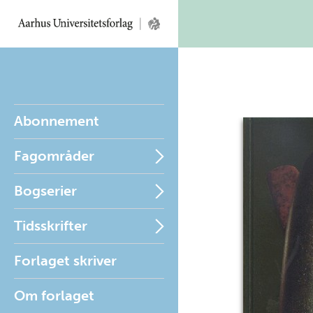
Abonnement
Fagområder
Bogserier
Tidsskrifter
Forlaget skriver
Om forlaget