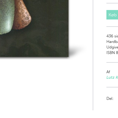
Køb
436
sid
Hardb
Udgive
ISBN 
Af
Lutz K
Del: