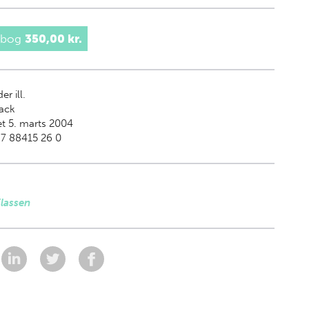
 bog
350,00 kr.
er ill.
ack
t 5. marts 2004
87 88415 26 0
lassen