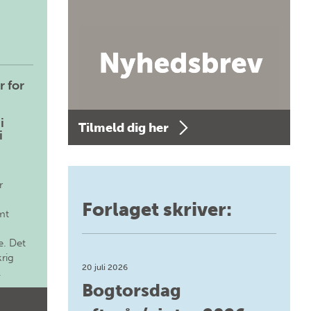
r for
i
Tilmeld dig her
i
r
Forlaget skriver:
mt
. Det
krig
20 juli 2026
.
Bogtorsdag