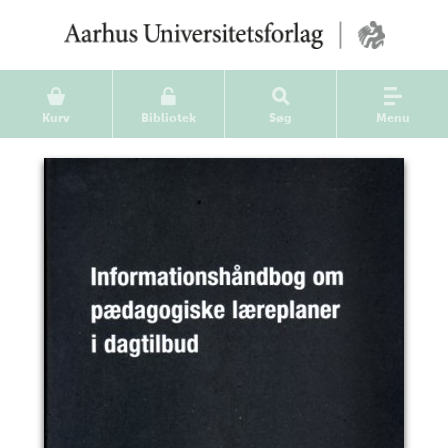
Kurv
Bibliotek
Søg
Menu