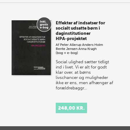
Effekter af indsatser for
socialt udsatte børn i
daginstitutioner
HPA-projektet
Af
Peter Allerup
Anders Holm
Bente Jensen
Anna Kragh
(bog + e-bog)
Social ulighed sætter tidligt
ind i livet. Vi er alt for godt
klar over, at børns
livschancer og muligheder
ikke er ens, men afhænger af
forældrebaggr…
248,00 KR.