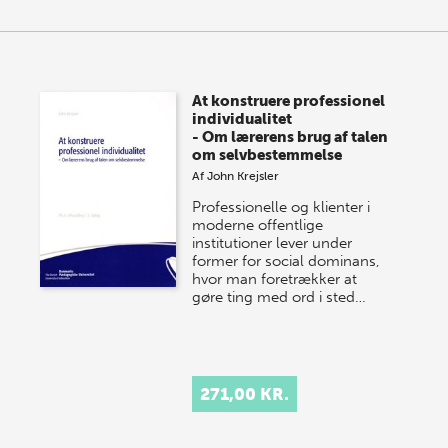
At konstruere professionel
individualitet
- Om lærerens brug af talen
om selvbestemmelse
Af
John Krejsler
Professionelle og klienter i
moderne offentlige
institutioner lever under
former for social dominans,
hvor man foretrækker at
gøre ting med ord i sted…
271,00 KR.