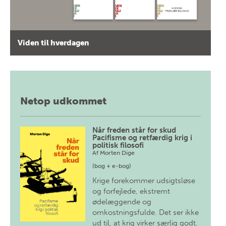
Viden til hverdagen
Netop udkommet
Når freden står for skud
Pacifisme og retfærdig krig i
politisk filosofi
Af
Morten Dige
(bog + e-bog)
Krige forekommer udsigtsløse
og forfejlede, ekstremt
ødelæggende og
omkostningsfulde. Det ser ikke
ud til, at krig virker særlig godt.