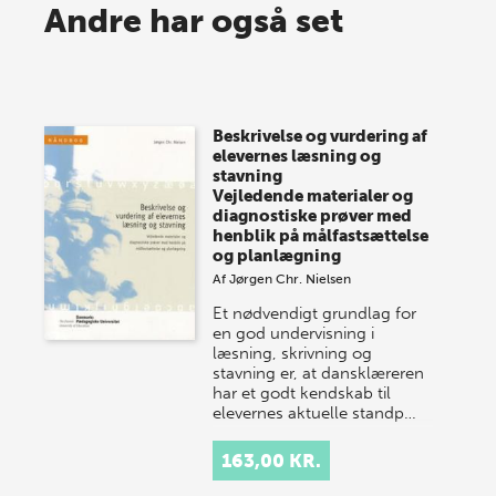
Spar op til 70% til sommer-
Andre har også set
lagersalg!
Vi gentager succesen og inviterer igen i år til vores
store sommer-lagersalg, så sæt kryds i kalenderen
Beskrivelse og vurdering af
onsdag den 10. j…
elevernes læsning og
stavning
Vejledende materialer og
diagnostiske prøver med
henblik på målfastsættelse
og planlægning
Af
Jørgen Chr. Nielsen
Et nødvendigt grundlag for
en god undervisning i
læsning, skrivning og
stavning er, at dansklæreren
har et godt kendskab til
elevernes aktuelle standp…
163,00 KR.