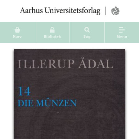
Kurv
Bibliotek
Søg
Menu