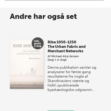
8 maj 2026
Spar op til 70% til sommer-
Andre har også set
lagersalg!
Vi gentager succesen og inviterer igen i år til vores
store sommer-lagersalg, så sæt kryds i kalenderen
Ribe 1050-1250
onsdag den 10. j…
The Urban Fabric and
Merchant Networks
Af
Michael Alrø Jensen
(bog + e-bog)
Denne publikation samler og
analyserer for første gang
resultaterne fra nogle af
Skandinaviens største og
hidtil upublicerede
byarkæologiske udgravnin…