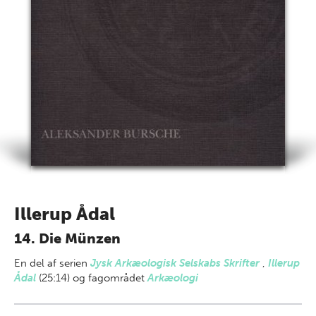
Illerup Ådal
14. Die Münzen
En del af
serien
Jysk Arkæologisk Selskabs Skrifter
,
Illerup
Ådal
(25:14) og fagområdet
Arkæologi