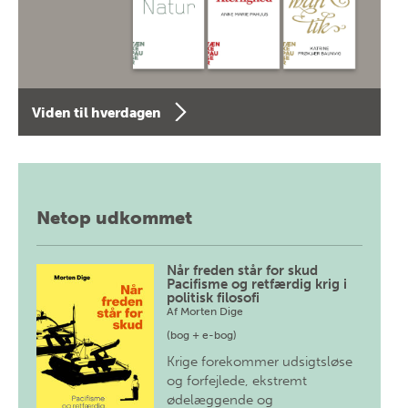
Viden til hverdagen
Netop udkommet
Når freden står for skud
Pacifisme og retfærdig krig i
politisk filosofi
Af
Morten Dige
(bog + e-bog)
Krige forekommer udsigtsløse
og forfejlede, ekstremt
ødelæggende og