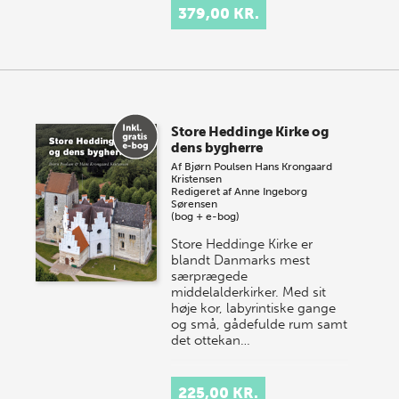
379,00 KR.
Store Heddinge Kirke og
dens bygherre
Af
Bjørn Poulsen
Hans Krongaard
Kristensen
Redigeret af
Anne Ingeborg
Sørensen
(bog + e-bog)
Store Heddinge Kirke er
blandt Danmarks mest
særprægede
middelalderkirker. Med sit
høje kor, labyrintiske gange
og små, gådefulde rum samt
det ottekan…
225,00 KR.