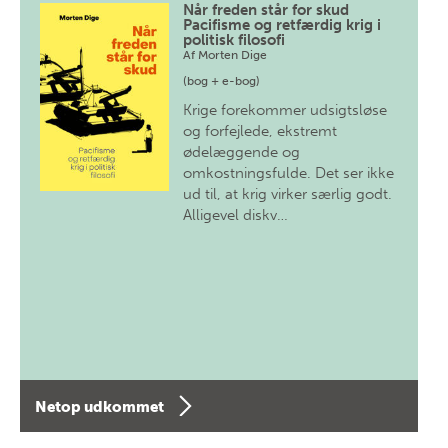
Når freden står for skud
Pacifisme og retfærdig krig i
politisk filosofi
Af
Morten Dige
(bog + e-bog)
Krige forekommer udsigtsløse
og forfejlede, ekstremt
ødelæggende og
omkostningsfulde. Det ser ikke
ud til, at krig virker særlig godt.
Alligevel diskv…
Netop udkommet