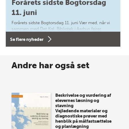
Forårets sidste Bogtorsdag
11. juni
Forårets sidste Bogtorsdag 11. juni Vær med, når vi
sammen med Det Kgl. Bibliotek i Aarhus fejrer
forfatterne bag vores nyes…
Se flere nyheder
8 maj 2026
Spar op til 70% til sommer-
Andre har også set
lagersalg!
Vi gentager succesen og inviterer igen i år til vores
store sommer-lagersalg, så sæt kryds i kalenderen
Beskrivelse og vurdering af
onsdag den 10. j…
elevernes læsning og
stavning
Vejledende materialer og
diagnostiske prøver med
henblik på målfastsættelse
og planlægning