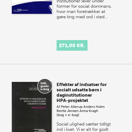
institutioner lever under
former for social dominans,
hvor man foretrækker at
gøre ting med ord i sted…
271,00 KR.
Effekter af indsatser for
socialt udsatte børn i
daginstitutioner
HPA-projektet
Af
Peter Allerup
Anders Holm
Bente Jensen
Anna Kragh
(bog + e-bog)
Social ulighed sætter tidligt
ind i livet. Vi er alt for godt