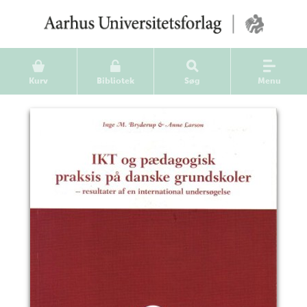
Kurv
Bibliotek
Søg
Menu