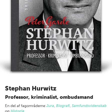
Stephan Hurwitz
Professor, kriminalist, ombudsmand
En del af
fagområderne
Jura
,
Biografi
,
Samfundsvidenskab
og
Historie