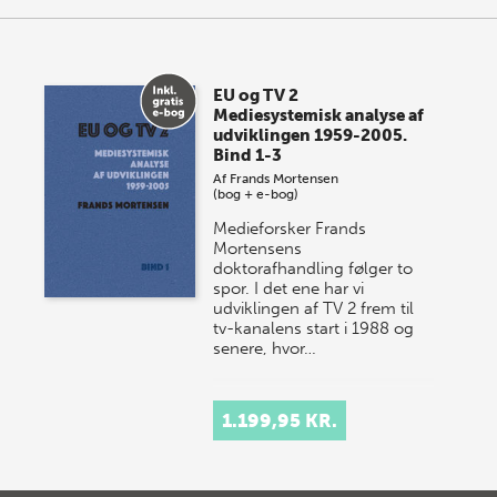
EU og TV 2
Mediesystemisk analyse af
udviklingen 1959-2005.
Bind 1-3
Af
Frands Mortensen
(bog + e-bog)
Medieforsker Frands
Mortensens
doktorafhandling følger to
spor. I det ene har vi
udviklingen af TV 2 frem til
tv-kanalens start i 1988 og
senere, hvor…
1.199,95 KR.