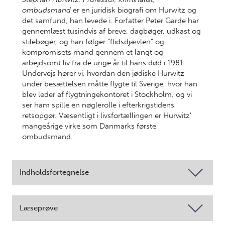
ombudsmand
er en juridisk biografi om Hurwitz og
det samfund, han levede i. Forfatter Peter Garde har
gennemlæst tusindvis af breve, dagbøger, udkast og
stilebøger, og han følger ”flidsdjævlen” og
kompromisets mand gennem et langt og
arbejdsomt liv fra de unge år til hans død i 1981.
Undervejs hører vi, hvordan den jødiske Hurwitz
under besættelsen måtte flygte til Sverige, hvor han
blev leder af flygtningekontoret i Stockholm, og vi
ser ham spille en nøglerolle i efterkrigstidens
retsopgør. Væsentligt i livsfortællingen er Hurwitz’
mangeårige virke som Danmarks første
ombudsmand.
Indholdsfortegnelse
Læseprøve