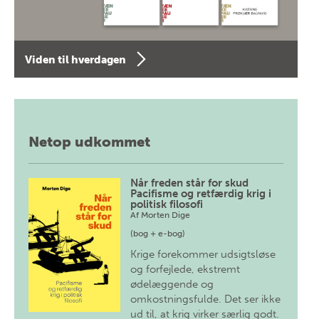
Viden til hverdagen
Netop udkommet
Når freden står for skud
Pacifisme og retfærdig krig i
politisk filosofi
Af
Morten Dige
(bog + e-bog)
Krige forekommer udsigtsløse
og forfejlede, ekstremt
ødelæggende og
omkostningsfulde. Det ser ikke
ud til, at krig virker særlig godt.