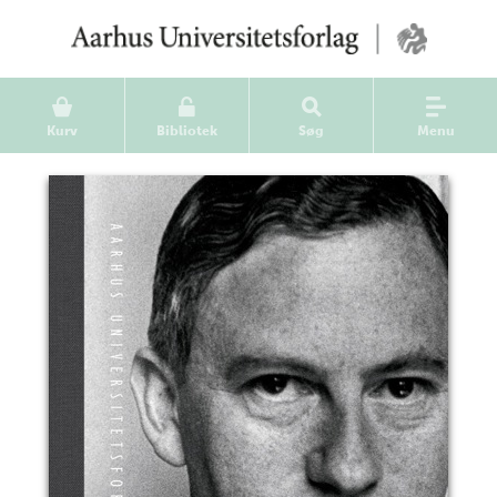
Kurv
Bibliotek
Søg
Menu