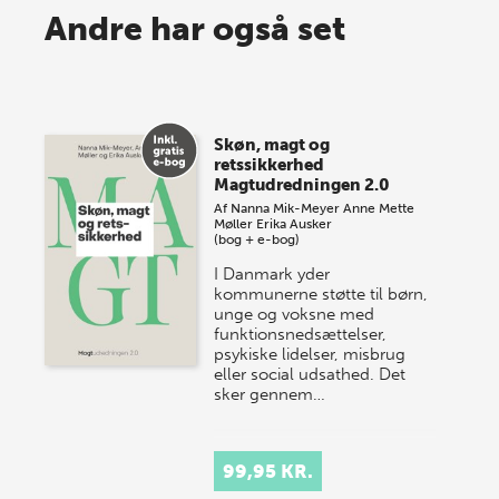
Spar op til 70% til sommer-
Andre har også set
lagersalg!
Vi gentager succesen og inviterer igen i år til vores
store sommer-lagersalg, så sæt kryds i kalenderen
Skøn, magt og
onsdag den 10. j…
retssikkerhed
Magtudredningen 2.0
Af
Nanna Mik-Meyer
Anne Mette
Møller
Erika Ausker
(bog + e-bog)
I Danmark yder
kommunerne støtte til børn,
unge og voksne med
funktionsnedsættelser,
psykiske lidelser, misbrug
eller social udsathed. Det
sker gennem…
99,95 KR.