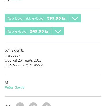
Køb bog inkl. e-bog
:
399,95 kr.
Køb e-bog
:
249,95 kr.
674
sider ill.
Hardback
Udgivet 23. marts 2018
ISBN 978 87 7124 955 2
Af
Peter Garde