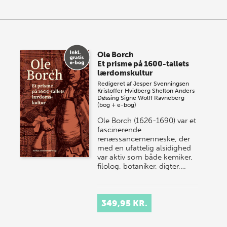
Ole Borch
Et prisme på 1600-tallets
lærdomskultur
Redigeret af
Jesper Svenningsen
Kristoffer Hvidberg Shelton
Anders
Døssing
Signe Wolff Ravneberg
(bog + e-bog)
Ole Borch (1626-1690) var et
fascinerende
renæssancemenneske, der
med en ufattelig alsidighed
var aktiv som både kemiker,
filolog, botaniker, digter,…
349,95 KR.