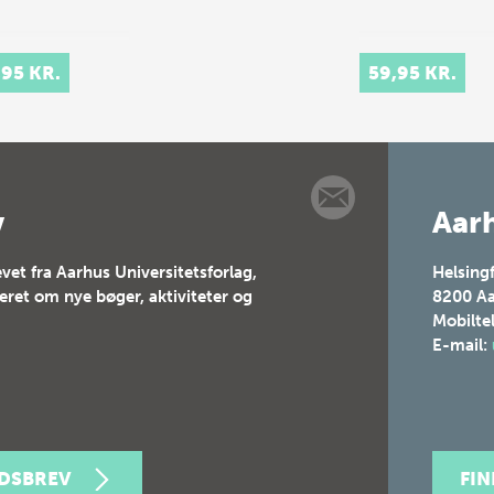
,95 KR.
59,95 KR.
v
Aarh
vet fra Aarhus Universitetsforlag,
Helsing
teret om nye bøger, aktiviteter og
8200
Aa
Mobilte
E-mail:
EDSBREV
FI