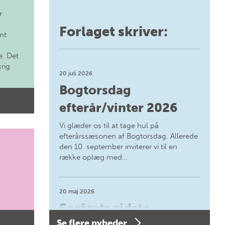
r
Forlaget skriver:
mt
. Det
krig
20 juli 2026
.
Bogtorsdag
efterår/vinter 2026
Vi glæder os til at tage hul på
efterårssæsonen af Bogtorsdag. Allerede
den 10. september inviterer vi til en
række oplæg med…
20 maj 2026
Forårets sidste
Se flere nyheder