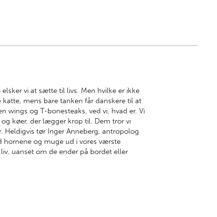
elsker vi at sætte til livs. Men hvilke er ikke
de katte, mens bare tanken får danskere til at
n wings og T-bonesteaks, ved vi, hvad er. Vi
 og køer, der lægger krop til. Dem tror vi
er. Heldigvis tør Inger Anneberg, antropolog
ed hornene og muge ud i vores værste
dt liv, uanset om de ender på bordet eller