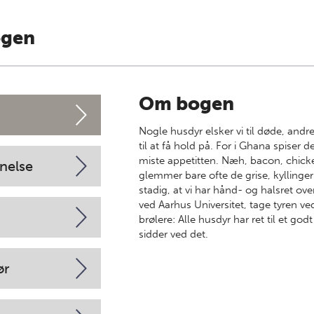
ogen
Om bogen
Nogle husdyr elsker vi til døde, andre 
til at få hold på. For i Ghana spiser 
miste appetitten. Næh, bacon, chicke
nelse
glemmer bare ofte de grise, kyllinger
stadig, at vi har hånd- og halsret ov
ved Aarhus Universitet, tage tyren v
brølere: Alle husdyr har ret til et go
sidder ved det.
ør