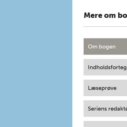
Mere om b
Om bogen
Indholdsforteg
Læseprøve
Seriens redakt