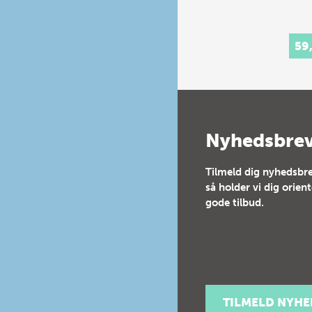
59
Nyhedsbre
Tilmeld dig nyhedsbre
så holder vi dig orien
gode tilbud.
TILMELD NYH