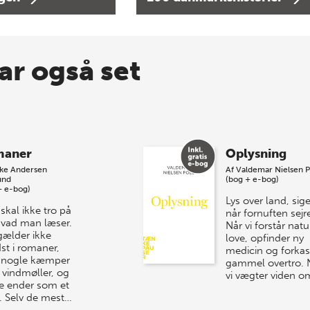
ar også set
maner
Oplysning
kke Andersen
Af
Valdemar Nielsen P
und
(bog + e-bog)
+ e-bog)
Lys over land, siger
skal ikke tro på
når fornuften sejre
 hvad man læser.
Når vi forstår nat
gælder ikke
love, opfinder ny
st i romaner,
medicin og forkas
 nogle kæmper
gammel overtro. 
vindmøller, og
vi vægter viden o
e ender som et
. Selv de mest…