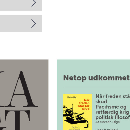
Netop udkommet
Når freden stå
skud
Pacifisme og
retfærdig krig 
politisk filosof
Af
Morten Dige
(bog + e-bog)