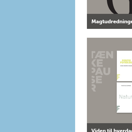
Magtudredninge
Viden til hverd