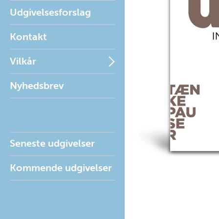
Udgivelsesforslag
Kontakt
Vilkår
Nyhedsbrev
Seneste udgivelser
Kommende udgivelser