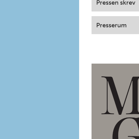
Pressen skrev
Presserum