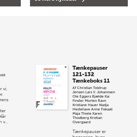
Bogtorsdag 11. juni
Forårets sidste Bogtorsdag 11. juni Vær
med, når vi sammen med Det Kgl.
Bibliotek i Aarhus fejrer forfatterne bag
vores nyes…
8 maj 2026
Spar op til 70% til
Tænkepauser
sommer-lagersalg!
121-132
old
Tænkeboks 11
Vi gentager succesen og inviterer igen i
Af
Christian Tolstrup
 vi,
år til vores store sommer-lagersalg,
Jensen
Lars V. Johannsen
r.
så sæt kryds i kalenderen onsdag den
Ole Eggers Bjælde
Kai
urens
Finster
Morten Ravn
10. j…
Kristiane Hauer
Nadja
Hestehave
Anne Fiskaali
ter
Maja Thiele
Karen
Når
Thodberg
Kristian
m v…
Overgaard
Tænkepauser er
bogserien, hvor