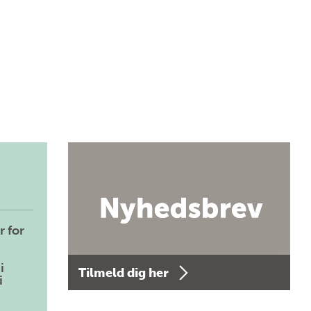
r for
i
Tilmeld dig her
i