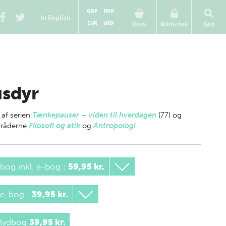
GBP
DKK
In English
EUR
USD
Kurv
Bibliotek
Søg
sdyr
 af
serien
Tænkepauser – viden til hverdagen
(77) og
råderne
Filosofi og etik
og
Antropologi
bog inkl. e-bog
:
59,95 kr.
 e-bog
:
39,95 kr.
 lydbog
39,95 kr.