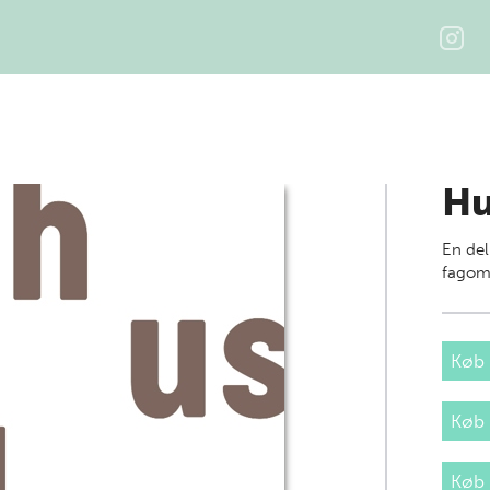
Hu
En del
fagom
Køb 
Køb
Køb