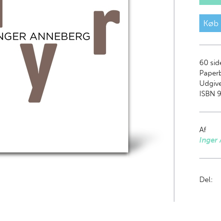
Køb
60
sid
Paper
Udgive
ISBN 9
Af
Inger
Del: