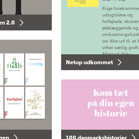
Krige forekomme
udsigtsløse og
forfejlede, ekstre
n 2.0
ødelæggende og
omkostningsfulde
ser ikke ud til, at 
virker særlig godt
Alligevel diskv…
Netop udkommet
agen
100 danmarkshistorier