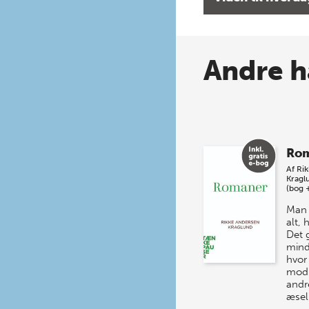
Andre h
Ro
Af
Ri
Kragl
(bog 
Man 
alt,
Det 
mind
hvor
mod 
andr
æsel