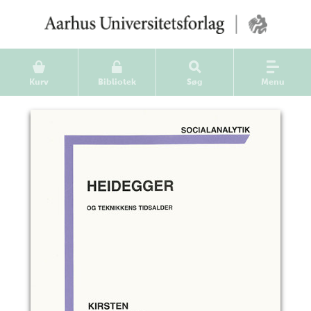
Kurv
Bibliotek
Søg
Menu