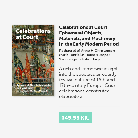
lagersalg!
Vi gentager succesen og inviterer igen i år til vores
store sommer-lagersalg, så sæt kryds i kalenderen
Celebrations at Court
onsdag den 10. j…
Ephemeral Objects,
Materials, and Machinery
in the Early Modern Period
Redigeret af
Anne H Christensen
Maria Fabricius Hansen
Jesper
Svenningsen
Lisbet Tarp
A rich and immersive insight
into the spectacular courtly
festival culture of 16th and
17th-century Europe. Court
celebrations constituted
elaborate a…
349,95 KR.