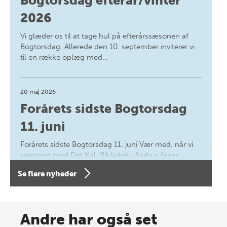
Bogtorsdag efterår/vinter
2026
Vi glæder os til at tage hul på efterårssæsonen af
Bogtorsdag. Allerede den 10. september inviterer vi
til en række oplæg med…
20 maj 2026
Forårets sidste Bogtorsdag
11. juni
Forårets sidste Bogtorsdag 11. juni Vær med, når vi
sammen med Det Kgl. Bibliotek i Aarhus fejrer
forfatterne bag vores nyes…
Se flere nyheder
8 maj 2026
Spar op til 70% til sommer-
Andre har også set