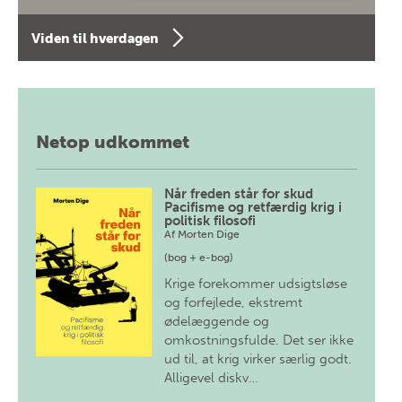
Viden til hverdagen
Netop udkommet
Når freden står for skud
Pacifisme og retfærdig krig i
politisk filosofi
Af
Morten Dige
(bog + e-bog)
Krige forekommer udsigtsløse
og forfejlede, ekstremt
ødelæggende og
omkostningsfulde. Det ser ikke
ud til, at krig virker særlig godt.
Alligevel diskv…