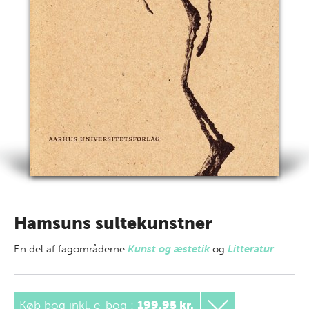
Hamsuns sultekunstner
En del af
fagområderne
Kunst og æstetik
og
Litteratur
Køb bog inkl. e-bog
:
199,95 kr.