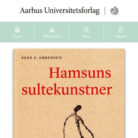
Kurv
Bibliotek
Søg
Menu