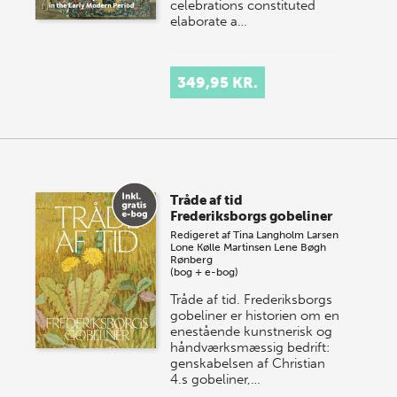
celebrations constituted
elaborate a…
349,95 KR.
Tråde af tid
Frederiksborgs gobeliner
Redigeret af
Tina Langholm Larsen
Lone Kølle Martinsen
Lene Bøgh
Rønberg
(bog + e-bog)
Tråde af tid. Frederiksborgs
gobeliner er historien om en
enestående kunstnerisk og
håndværksmæssig bedrift:
genskabelsen af Christian
4.s gobeliner,…