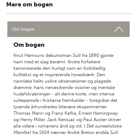
Mere om bogen
Om bogen
Om bogen
Knut Hamsuns debutroman
Sult
fra 1890 gjorde
ham med et slag berømt. Andre forfattere
kanoniserede den hurtigt som en forbilledlig
kulttekst og et inspirerende hovedværk: Den
navnløse helts usikre observationer og plagede
drømme, hans nervesitrende visioner og mentale
hudafskrabninger - alt denne korte, men intense
sulteperiode i Kristiania fremkalder - foregriber det
tyvende århundredes litterære eksperimenter.
Thomas Mann og Franz Kafka, Ernest Hemingway
og Henry Miller, Jack Kerouac og Paul Auster skriver
alle videre i romanens ånd og stil. I
Det surrealistiske
Manifest
fra 1924 nævner André Breton endda
Sult