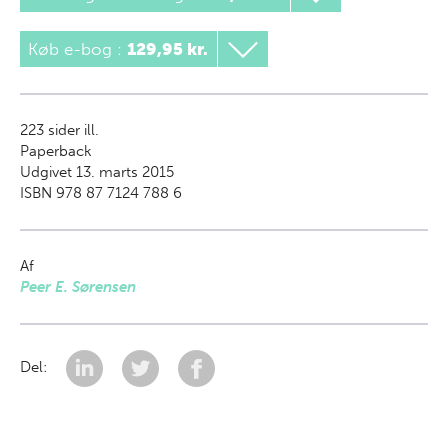
Køb e-bog
:
129,95 kr.
223
sider ill.
Paperback
Udgivet 13. marts 2015
ISBN 978 87 7124 788 6
Af
Peer E. Sørensen
Del: