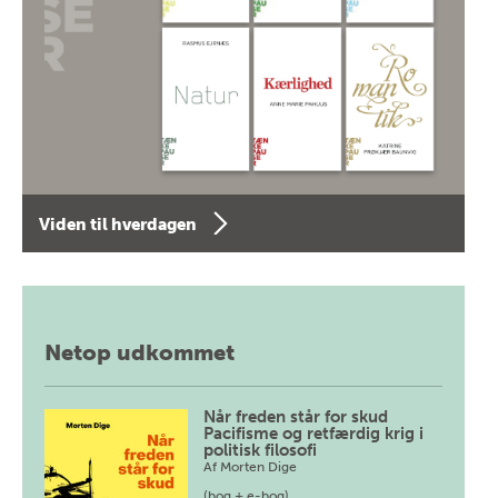
Viden til hverdagen
Netop udkommet
Når freden står for skud
Pacifisme og retfærdig krig i
politisk filosofi
Af
Morten Dige
(bog + e-bog)