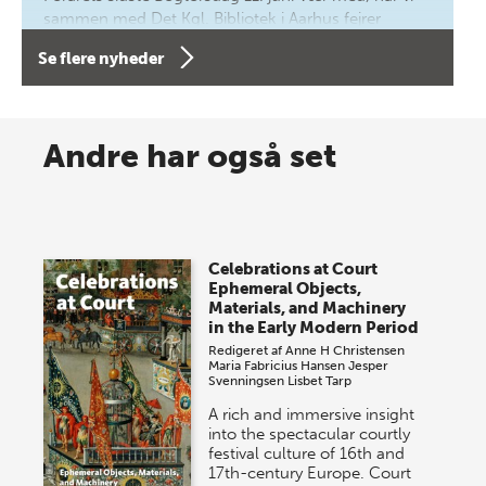
sammen med Det Kgl. Bibliotek i Aarhus fejrer
forfatterne bag vores nyes…
Se flere nyheder
8 maj 2026
Spar op til 70% til sommer-
Andre har også set
lagersalg!
Vi gentager succesen og inviterer igen i år til vores
store sommer-lagersalg, så sæt kryds i kalenderen
Celebrations at Court
onsdag den 10. j…
Ephemeral Objects,
Materials, and Machinery
in the Early Modern Period
Redigeret af
Anne H Christensen
Maria Fabricius Hansen
Jesper
Svenningsen
Lisbet Tarp
A rich and immersive insight
into the spectacular courtly
festival culture of 16th and
17th-century Europe. Court