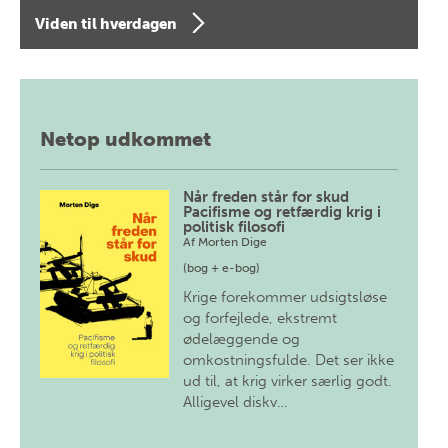
Viden til hverdagen
Netop udkommet
Når freden står for skud
Pacifisme og retfærdig krig i
politisk filosofi
Af
Morten Dige
(bog + e-bog)
Krige forekommer udsigtsløse
og forfejlede, ekstremt
ødelæggende og
omkostningsfulde. Det ser ikke
ud til, at krig virker særlig godt.
Alligevel diskv…