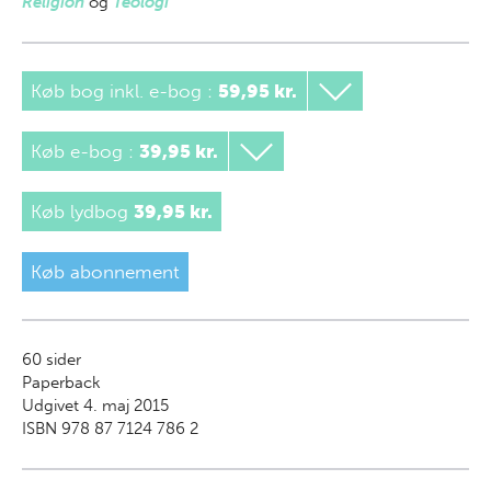
Religion
og
Teologi
Køb bog inkl. e-bog
:
59,95 kr.
Køb e-bog
:
39,95 kr.
Køb lydbog
39,95 kr.
Køb abonnement
60
sider
Paperback
Udgivet 4. maj 2015
ISBN 978 87 7124 786 2