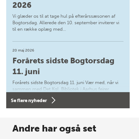
2026
Vi glæder os til at tage hul på efterårssæsonen af
Bogtorsdag. Allerede den 10. september inviterer vi
til en række oplæg med…
20 maj 2026
Forårets sidste Bogtorsdag
11. juni
Forårets sidste Bogtorsdag 11. juni Vær med, når vi
sammen med Det Kgl. Bibliotek i Aarhus fejrer
forfatterne bag vores nyes…
Se flere nyheder
8 maj 2026
Spar op til 70% til sommer-
Andre har også set
lagersalg!