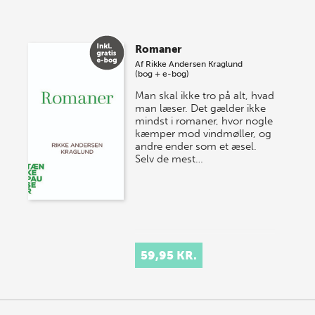
Vi gentager succesen og inviterer igen i år til vores
store sommer-lagersalg, så sæt kryds i kalenderen
Romaner
onsdag den 10. j…
Af
Rikke Andersen Kraglund
(bog + e-bog)
Man skal ikke tro på alt, hvad
man læser. Det gælder ikke
mindst i romaner, hvor nogle
kæmper mod vindmøller, og
andre ender som et æsel.
Selv de mest…
59,95 KR.