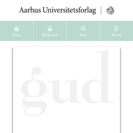
Kurv
Bibliotek
Søg
Menu