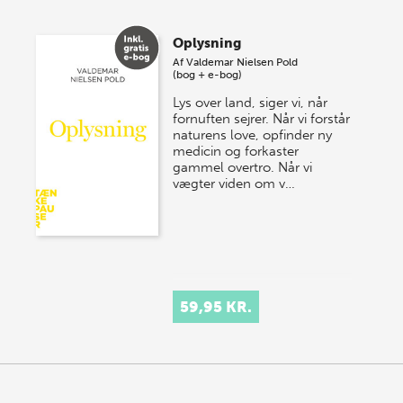
Oplysning
Af
Valdemar Nielsen Pold
(bog + e-bog)
Lys over land, siger vi, når
fornuften sejrer. Når vi forstår
naturens love, opfinder ny
medicin og forkaster
gammel overtro. Når vi
vægter viden om v…
59,95 KR.