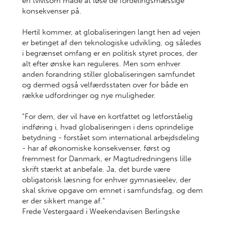
en tvivlsom måde at løse de fordelingsmæssige
konsekvenser på.
Hertil kommer, at globaliserin­gen langt hen ad vejen
er betinget af den teknologiske udvikling, og således
i begrænset omfang er en politisk styret proces, der
alt efter ønske kan reguleres. Men som enhver
anden foran­dring stiller globaliseringen samfundet
og dermed også velfærdsstaten over for både en
række udfordringer og nye muligheder.
"For dem, der vil have en kortfattet og letforståelig
indføring i, hvad globaliseringen i dens oprindelige
betydning - forstået som international arbejdsdeling
- har af økonomiske konsekvenser, først og
fremmest for Danmark, er Magtudredningens lille
skrift stærkt at anbefale. Ja, det burde være
obligatorisk læsning for enhver gymnasieelev, der
skal skrive opgave om emnet i samfundsfag, og dem
er der sikkert mange af."
Frede Vestergaard i
Weekendavisen Berlingske