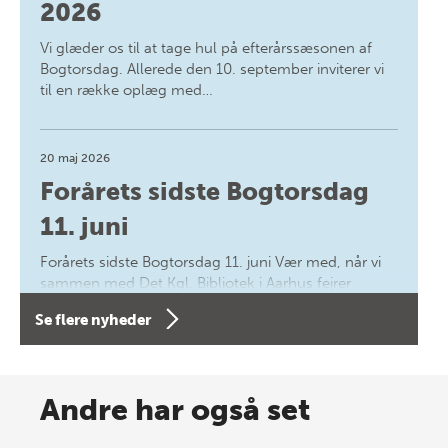
2026
Vi glæder os til at tage hul på efterårssæsonen af
Bogtorsdag. Allerede den 10. september inviterer vi
til en række oplæg med…
20 maj 2026
Forårets sidste Bogtorsdag
11. juni
Forårets sidste Bogtorsdag 11. juni Vær med, når vi
sammen med Det Kgl. Bibliotek i Aarhus fejrer
forfatterne bag vores nyes…
Se flere nyheder
8 maj 2026
Spar op til 70% til sommer-
Andre har også set
lagersalg!