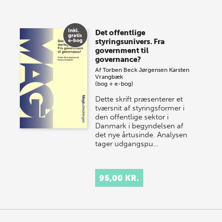
Vi gentager succesen og inviterer igen i år til vores
store sommer-lagersalg, så sæt kryds i kalenderen
Det offentlige
onsdag den 10. j…
styringsunivers. Fra
government til
governance?
Af
Torben Beck Jørgensen
Karsten
Vrangbæk
(bog + e-bog)
Dette skrift præsenterer et
tværsnit af styringsformer i
den offentlige sektor i
Danmark i begyndelsen af
det nye årtusinde. Analysen
tager udgangspu…
95,00 KR.