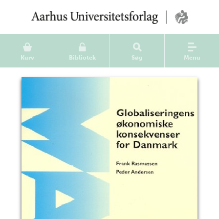
Kurv
Bibliotek
Søg
Menu