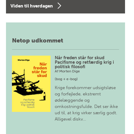
Viden til hverdagen
Netop udkommet
Når freden står for skud
Pacifisme og retfærdig krig i
politisk filosofi
Af
Morten Dige
(bog + e-bog)
Krige forekommer udsigtsløse
og forfejlede, ekstremt
ødelæggende og
omkostningsfulde. Det ser ikke
ud til, at krig virker særlig godt.
Alligevel diskv…