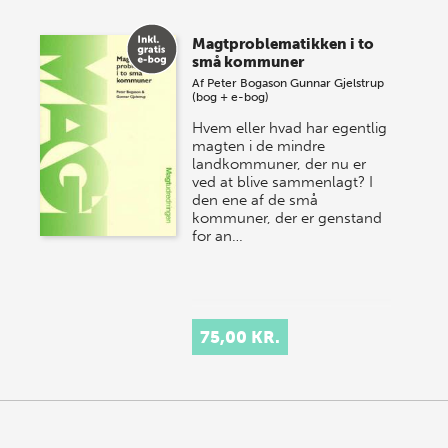
Magtproblematikken i to
små kommuner
Af
Peter Bogason
Gunnar Gjelstrup
(bog + e-bog)
Hvem eller hvad har egentlig
magten i de mindre
landkommu­ner, der nu er
ved at blive sammenlagt? I
den ene af de små
kommuner, der er genstand
for an…
75,00 KR.