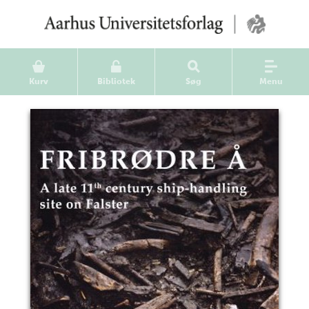
Kurv
Bibliotek
Søg
Menu