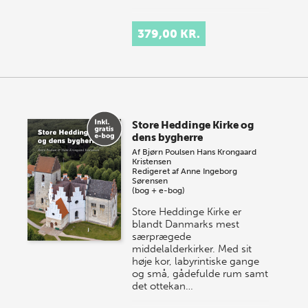
379,00 KR.
Store Heddinge Kirke og
dens bygherre
Af
Bjørn Poulsen
Hans Krongaard
Kristensen
Redigeret af
Anne Ingeborg
Sørensen
(bog + e-bog)
Store Heddinge Kirke er
blandt Danmarks mest
særprægede
middelalderkirker. Med sit
høje kor, labyrintiske gange
og små, gådefulde rum samt
det ottekan…