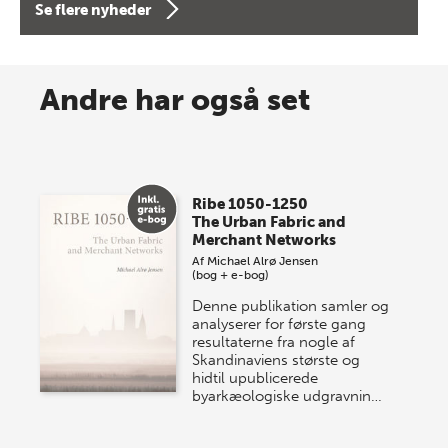
Se flere nyheder
8 maj 2026
Spar op til 70% til sommer-
Andre har også set
lagersalg!
Vi gentager succesen og inviterer igen i år til vores
store sommer-lagersalg, så sæt kryds i kalenderen
Ribe 1050-1250
onsdag den 10. j…
The Urban Fabric and
Merchant Networks
Af
Michael Alrø Jensen
(bog + e-bog)
Denne publikation samler og
analyserer for første gang
resultaterne fra nogle af
Skandinaviens største og
hidtil upublicerede
byarkæologiske udgravnin…