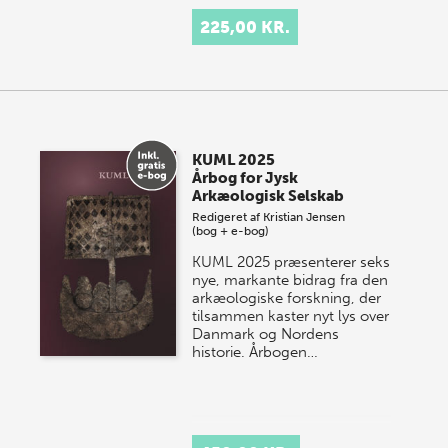
225,00 KR.
KUML 2025
Årbog for Jysk
Arkæologisk Selskab
Redigeret af
Kristian Jensen
(bog + e-bog)
KUML 2025 præsenterer seks
nye, markante bidrag fra den
arkæologiske forskning, der
tilsammen kaster nyt lys over
Danmark og Nordens
historie.
Årbogen…