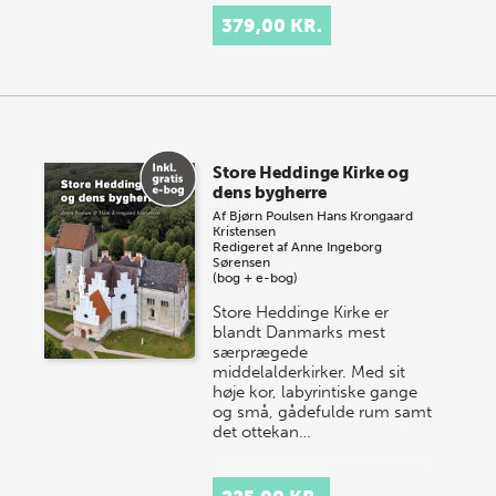
379,00 KR.
Store Heddinge Kirke og
dens bygherre
Af
Bjørn Poulsen
Hans Krongaard
Kristensen
Redigeret af
Anne Ingeborg
Sørensen
(bog + e-bog)
Store Heddinge Kirke er
blandt Danmarks mest
særprægede
middelalderkirker. Med sit
høje kor, labyrintiske gange
og små, gådefulde rum samt
det ottekan…