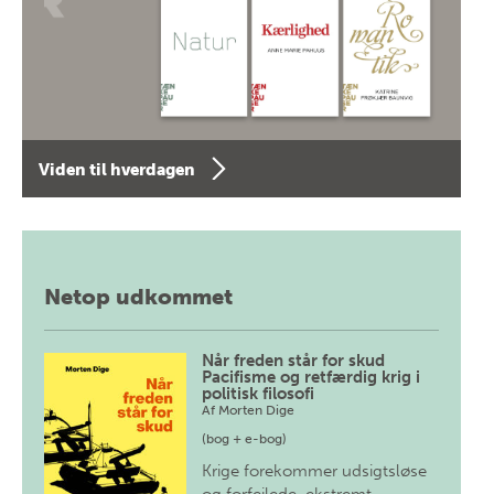
Viden til hverdagen
Netop udkommet
Når freden står for skud
Pacifisme og retfærdig krig i
politisk filosofi
Af
Morten Dige
(bog + e-bog)
Krige forekommer udsigtsløse