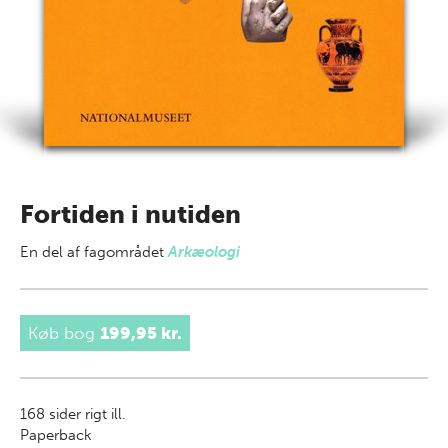
Fortiden i nutiden
En del af
fagområdet
Arkæologi
Køb bog
199,95 kr.
168
sider rigt ill.
Paperback