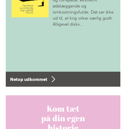
og forfejlede, ekstremt
ødelæggende og
omkostningsfulde. Det ser ikke
ud til, at krig virker særlig godt.
Alligevel diskv…
Netop udkommet