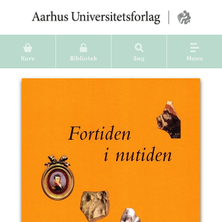
Kurv
Bibliotek
Søg
Menu