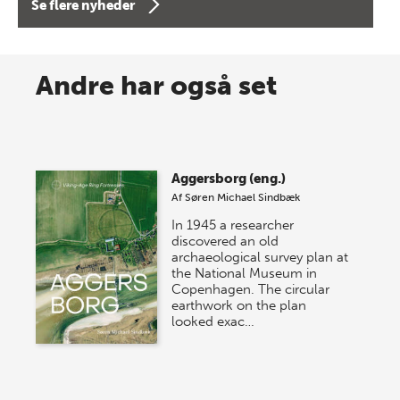
Se flere nyheder
8 maj 2026
Spar op til 70% til sommer-
Andre har også set
lagersalg!
Vi gentager succesen og inviterer igen i år til vores
store sommer-lagersalg, så sæt kryds i kalenderen
Aggersborg (eng.)
onsdag den 10. j…
Af
Søren Michael Sindbæk
In 1945 a researcher
discovered an old
archaeological survey plan at
the National Museum in
Copenhagen. The circular
earthwork on the plan
looked exac…