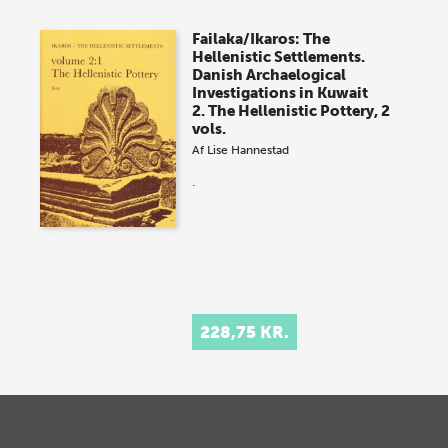
Failaka/Ikaros: The
Hellenistic Settlements.
Danish Archaelogical
Investigations in Kuwait
2. The Hellenistic Pottery, 2
vols.
Af
Lise Hannestad
.
228,75 KR.