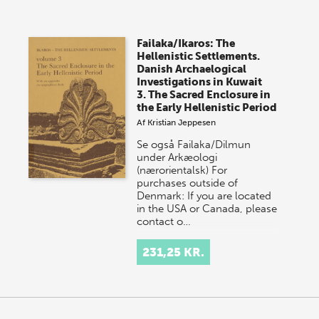
Vi gentager succesen og inviterer igen i år til vores
store sommer-lagersalg, så sæt kryds i kalenderen
Failaka/Ikaros: The
onsdag den 10. j…
Hellenistic Settlements.
Danish Archaelogical
Investigations in Kuwait
3. The Sacred Enclosure in
the Early Hellenistic Period
Af
Kristian Jeppesen
Se også Failaka/Dilmun
under Arkæologi
(nærorientalsk) For
purchases outside of
Denmark: If you are located
in the USA or Canada, please
contact o…
231,25 KR.