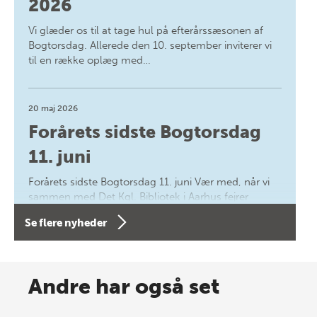
2026
Vi glæder os til at tage hul på efterårssæsonen af
Bogtorsdag. Allerede den 10. september inviterer vi
til en række oplæg med…
20 maj 2026
Forårets sidste Bogtorsdag
11. juni
Forårets sidste Bogtorsdag 11. juni Vær med, når vi
sammen med Det Kgl. Bibliotek i Aarhus fejrer
forfatterne bag vores nyes…
Se flere nyheder
8 maj 2026
Spar op til 70% til sommer-
Andre har også set
lagersalg!