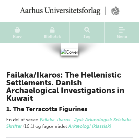
Kurv
Bibliotek
Søg
Menu
Failaka/Ikaros: The Hellenistic
Settlements. Danish
Archaelogical Investigations in
Kuwait
1. The Terracotta Figurines
En del af
serien
Failaka. Ikaros
,
Jysk Arkæologisk Selskabs
Skrifter
(16:1) og fagområdet
Arkæologi (klassisk)