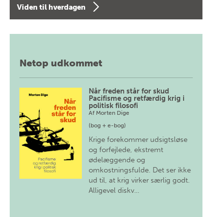
Viden til hverdagen
Netop udkommet
Når freden står for skud
Pacifisme og retfærdig krig i
politisk filosofi
Af
Morten Dige
(bog + e-bog)
Krige forekommer udsigtsløse
og forfejlede, ekstremt
ødelæggende og
omkostningsfulde. Det ser ikke
ud til, at krig virker særlig godt.
Alligevel diskv…