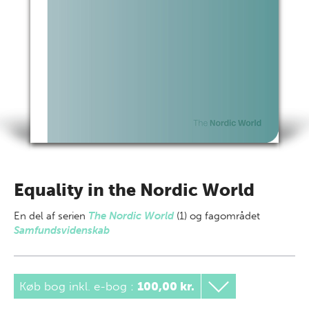
Equality in the Nordic World
En del af
serien
The Nordic World
(1) og fagområdet
Samfundsvidenskab
Køb bog inkl. e-bog
:
100,00 kr.