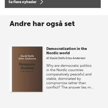
Se flere nyheder
8 maj 2026
Spar op til 70% til sommer-
Andre har også set
lagersalg!
Vi gentager succesen og inviterer igen i år til vores
store sommer-lagersalg, så sæt kryds i kalenderen
Democratization in the
onsdag den 10. j…
Nordic world
Af
David Delfs Erbo Andersen
Why are democratic politics
in the Nordic countries
comparatively peaceful and
stable, dominated by
compromise rather than
conflict? The answer lies m…