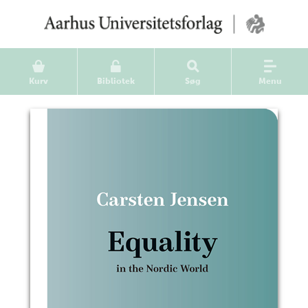
Kurv
Bibliotek
Søg
Menu