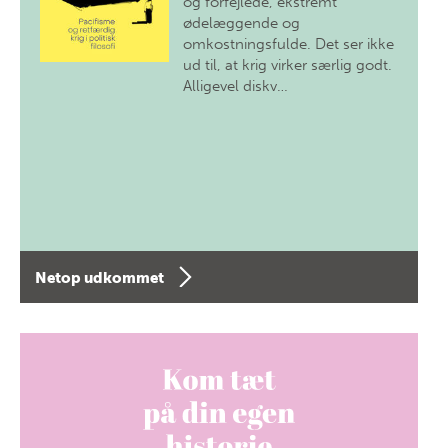
og forfejlede, ekstremt
ødelæggende og
omkostningsfulde. Det ser ikke
ud til, at krig virker særlig godt.
Alligevel diskv…
Netop udkommet