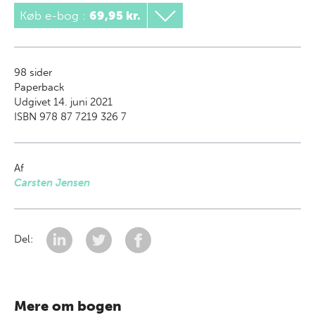
Køb e-bog
:
69,95 kr.
98
sider
Paperback
Udgivet 14. juni 2021
ISBN 978 87 7219 326 7
Af
Carsten Jensen
Del:
Mere om bogen