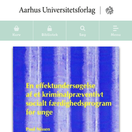
Kurv
Bibliotek
Søg
Menu