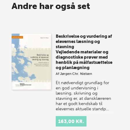
Spar op til 70% til sommer-
Andre har også set
lagersalg!
Vi gentager succesen og inviterer igen i år til vores
store sommer-lagersalg, så sæt kryds i kalenderen
Beskrivelse og vurdering af
onsdag den 10. j…
elevernes læsning og
stavning
Vejledende materialer og
diagnostiske prøver med
henblik på målfastsættelse
og planlægning
Af
Jørgen Chr. Nielsen
Et nødvendigt grundlag for
en god undervisning i
læsning, skrivning og
stavning er, at dansklæreren
har et godt kendskab til
elevernes aktuelle standp…
163,00 KR.