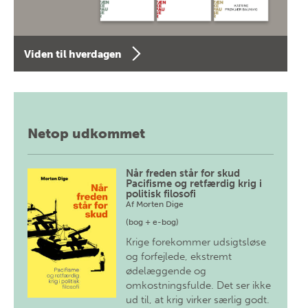
Viden til hverdagen
Netop udkommet
Når freden står for skud
Pacifisme og retfærdig krig i
politisk filosofi
Af
Morten Dige
(bog + e-bog)
Krige forekommer udsigtsløse
og forfejlede, ekstremt
ødelæggende og
omkostningsfulde. Det ser ikke
ud til, at krig virker særlig godt.