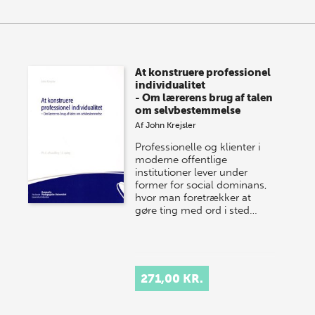
At konstruere professionel
individualitet
- Om lærerens brug af talen
om selvbestemmelse
Af
John Krejsler
Professionelle og klienter i
moderne offentlige
institutioner lever under
former for social dominans,
hvor man foretrækker at
gøre ting med ord i sted…
271,00 KR.