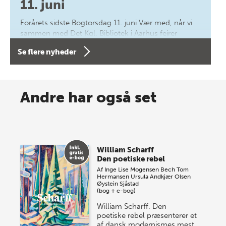
11. juni
Forårets sidste Bogtorsdag 11. juni Vær med, når vi
sammen med Det Kgl. Bibliotek i Aarhus fejrer
forfatterne bag vores nyes…
Se flere nyheder
8 maj 2026
Spar op til 70% til sommer-
Andre har også set
lagersalg!
Vi gentager succesen og inviterer igen i år til vores
store sommer-lagersalg, så sæt kryds i kalenderen
William Scharff
onsdag den 10. j…
Den poetiske rebel
Af
Inge Lise Mogensen Bech
Tom
Hermansen
Ursula Andkjær Olsen
Øystein Sjåstad
(bog + e-bog)
William Scharff. Den
poetiske rebel præsenterer et
af dansk modernismes mest