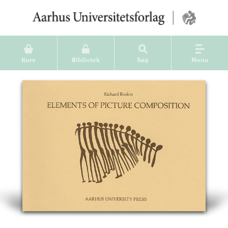
Kurv
Bibliotek
Søg
Menu