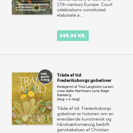
17th-century Europe. Court
celebrations constituted
elaborate a…
349,95 KR.
Tråde af tid
Frederiksborgs gobeliner
Redigeret af
Tina Langholm Larsen
Lone Kølle Martinsen
Lene Bøgh
Rønberg
(bog + e-bog)
Tråde af tid. Frederiksborgs
gobeliner er historien om en
enestående kunstnerisk og
håndværksmæssig bedrift:
genskabelsen af Christian