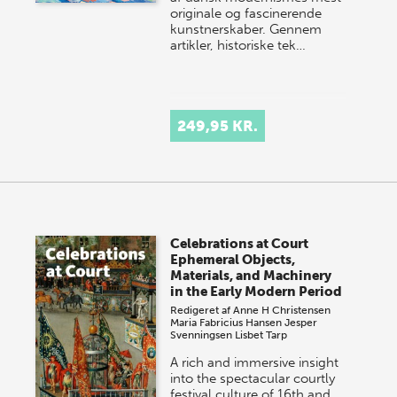
originale og fascinerende
kunstnerskaber. Gennem
artikler, historiske tek…
249,95 KR.
Celebrations at Court
Ephemeral Objects,
Materials, and Machinery
in the Early Modern Period
Redigeret af
Anne H Christensen
Maria Fabricius Hansen
Jesper
Svenningsen
Lisbet Tarp
A rich and immersive insight
into the spectacular courtly
festival culture of 16th and