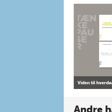
Viden til hverd
Andre h