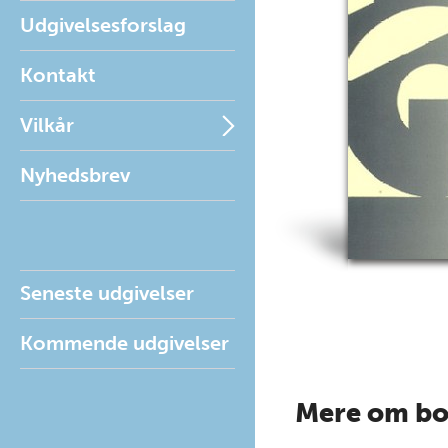
Udgivelsesforslag
Kontakt
Vilkår
Nyhedsbrev
Seneste udgivelser
Kommende udgivelser
Mere om b