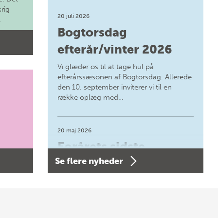
krig
20 juli 2026
.
Bogtorsdag
efterår/vinter 2026
Vi glæder os til at tage hul på
efterårssæsonen af Bogtorsdag. Allerede
den 10. september inviterer vi til en
række oplæg med…
20 maj 2026
Forårets sidste
Se flere nyheder
Bogtorsdag 11. juni
Forårets sidste Bogtorsdag 11. juni Vær
med, når vi sammen med Det Kgl.
Bibliotek i Aarhus fejrer forfatterne bag
vores nyes…