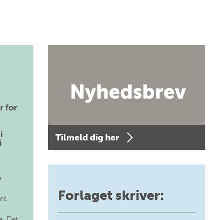
r for
i
Tilmeld dig her
i
r
Forlaget skriver:
mt
. Det