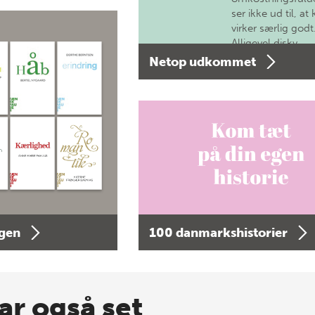
ser ikke ud til, at 
virker særlig godt
Alligevel diskv…
Netop udkommet
agen
100 danmarkshistorier
ar også set