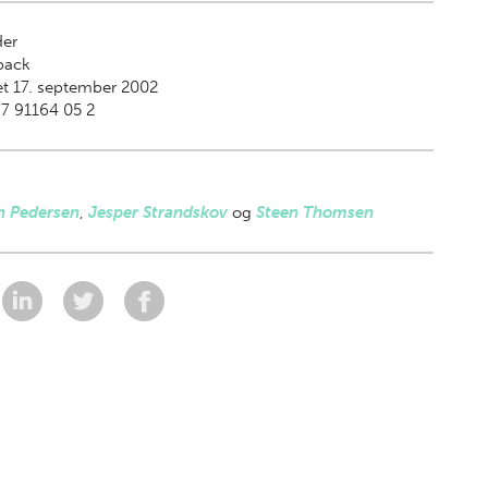
der
back
t 17. september 2002
7 91164 05 2
n Pedersen
,
Jesper Strandskov
og
Steen Thomsen