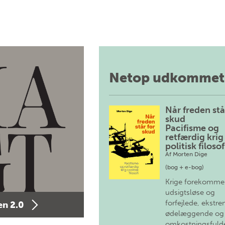
Netop udkommet
Når freden stå
skud
Pacifisme og
retfærdig krig 
politisk filosof
Af
Morten Dige
(bog + e-bog)
Krige forekomme
udsigtsløse og
forfejlede, ekstre
n 2.0
ødelæggende og
omkostningsfulde