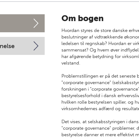
Om bogen
Hvordan styres de store danske erhve
beslutninger af vidtrækkende økonom
ledelsen til regnskab? Hvordan er vi
nelse
sammensat? Og hvem øver indflydels
har afgørende betydning for virks
velstand.
Problemstillingen er på det seneste b
"corporate governance" (selskabsstyrin
forskningen i "corporate governance
bestyrelsesforhold i dansk erhvervsli
hvilken rolle bestyrelsen spiller, og 
virksomhedernes adfærd og resultate
Det vises, at selskabsstyringen i dan
"corporate governance" problemer, de
bestyrelse danner et mere effektivt m