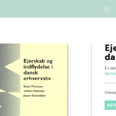
Ej
da
En del
Samfu
Udsolg
HEN