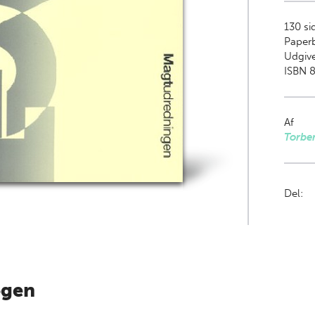
130
si
Paper
Udgive
ISBN 8
Af
Torbe
Del:
ogen