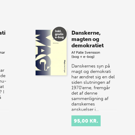
8 maj 2026
Spar op til 70% til
ti
Danskerne,
sommer-lagersalg!
magten og
demokratiet
Vi gentager succesen og inviterer igen i
nar
Af
Palle Svensson
år til vores store sommer-lagersalg,
(bog + e-bog)
så sæt kryds i kalenderen onsdag den
Danskernes syn på
10. j…
ar
magt og demokrati
 de
har ændret sig en del
mu­
siden slutningen af
 at
1970'erne, fremgår
 I
det af denne
å
sammenligning af
danskernes
anskuelser i…
95,00 KR.