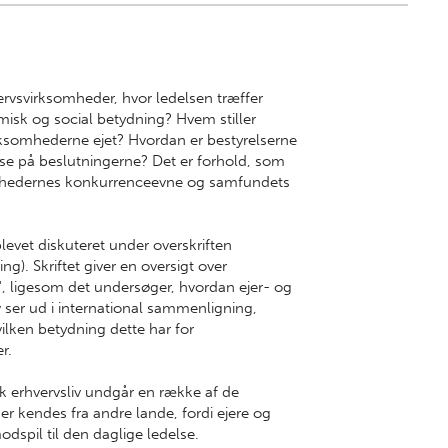
rvsvirksomheder, hvor ledelsen træffer
isk og social betydning? Hvem stiller
rksomhederne ejet? Hvordan er bestyrelserne
e på beslutningerne? Det er forhold, som
omhedernes konkurrenceevne og samfundets
levet diskuteret under overskriften
g). Skriftet giver en oversigt over
", ligesom det undersøger, hvordan ejer- og
v ser ud i international sammenligning,
hvilken betydning dette har for
r.
sk erhvervsliv undgår en række af de
r kendes fra andre lande, fordi ejere og
odspil til den daglige ledelse.