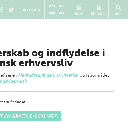
GBP
DKK
In English
EUR
USD
Kurv
Bibliotek
Søg
erskab og indflydelse i
nsk erhvervsliv
 af
serien
Magtudredningen, skriftserien
og fagområdet
ndsvidenskab
t fra forlaget
T EN GRATIS E-BOG (PDF)