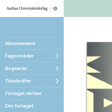
Abonnement
Fagområder
Bogserier
Tidsskrifter
Forlaget skriver
Om forlaget