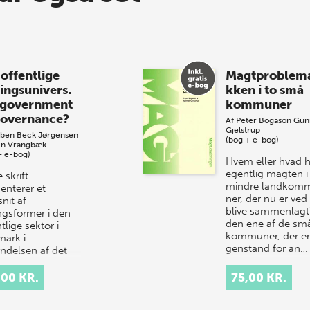
 offentlige
Magtproblema
ringsunivers.
kken i to små
 government
kommuner
 governance?
Af
Peter Bogason
Gun
Gjelstrup
rben Beck Jørgensen
(bog + e-bog)
en Vrangbæk
+ e-bog)
Hvem eller hvad h
egentlig magten i
 skrift
mindre landkom
enterer et
ner, der nu er ved
nit af
blive sammenlagt?
ingsformer i den
den ene af de sm
tlige sektor i
kommuner, der er
ark i
genstand for an…
ndelsen af det
årtusinde.
ysen tager
,00 KR.
75,00 KR.
angspu…