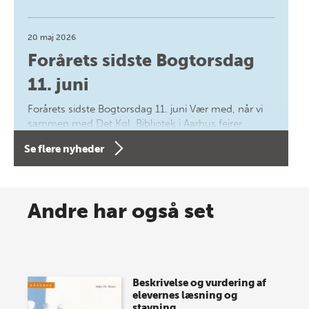
20 maj 2026
Forårets sidste Bogtorsdag
11. juni
Forårets sidste Bogtorsdag 11. juni Vær med, når vi
sammen med Det Kgl. Bibliotek i Aarhus fejrer
forfatterne bag vores nyes…
Se flere nyheder
8 maj 2026
Spar op til 70% til sommer-
Andre har også set
lagersalg!
Vi gentager succesen og inviterer igen i år til vores
store sommer-lagersalg, så sæt kryds i kalenderen
Beskrivelse og vurdering af
onsdag den 10. j…
elevernes læsning og
stavning