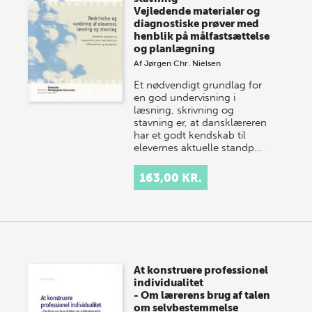
Vejledende materialer og
diagnostiske prøver med
henblik på målfastsættelse
og planlægning
Af
Jørgen Chr. Nielsen
Et nødvendigt grundlag for
en god undervisning i
læsning, skrivning og
stavning er, at dansklæreren
har et godt kendskab til
elevernes aktuelle standp…
163,00 KR.
At konstruere professionel
individualitet
- Om lærerens brug af talen
om selvbestemmelse