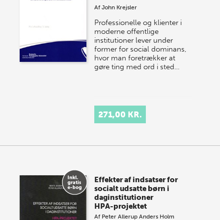
Af
John Krejsler
Professionelle og klienter i
moderne offentlige
institutioner lever under
former for social dominans,
hvor man foretrækker at
gøre ting med ord i sted…
271,00 KR.
Effekter af indsatser for
socialt udsatte børn i
daginstitutioner
HPA-projektet
Af
Peter Allerup
Anders Holm