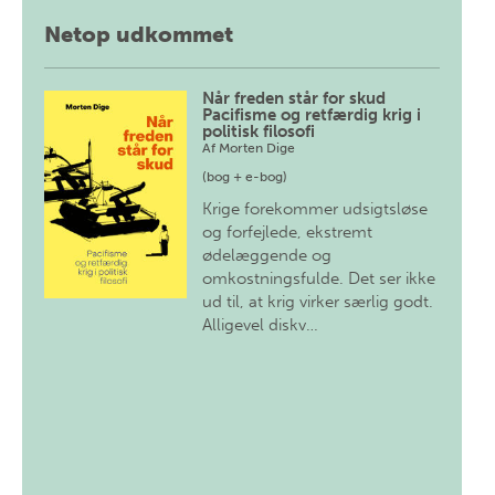
Netop udkommet
Når freden står for skud
Pacifisme og retfærdig krig i
politisk filosofi
Af
Morten Dige
(bog + e-bog)
Krige forekommer udsigtsløse
og forfejlede, ekstremt
ødelæggende og
omkostningsfulde. Det ser ikke
ud til, at krig virker særlig godt.
Alligevel diskv…