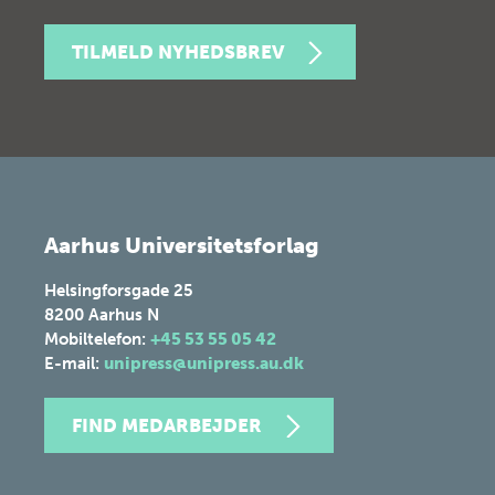
TILMELD NYHEDSBREV
Aarhus Universitetsforlag
Helsingforsgade 25
8200
Aarhus N
Mobiltelefon:
+45 53 55 05 42
E-mail:
unipress@unipress.au.dk
FIND MEDARBEJDER