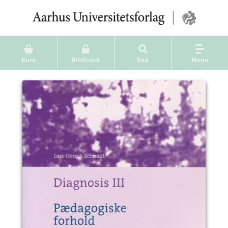
Kurv
Bibliotek
Søg
Menu