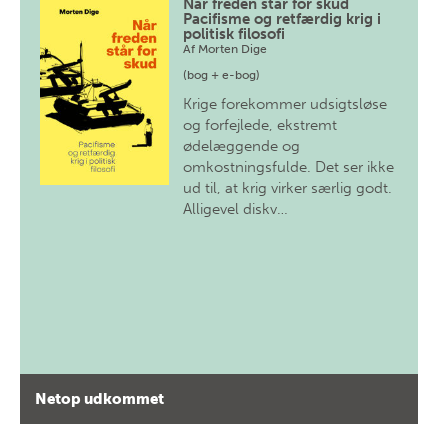
Når freden står for skud
Pacifisme og retfærdig krig i
politisk filosofi
Af
Morten Dige
(bog + e-bog)
Krige forekommer udsigtsløse
og forfejlede, ekstremt
ødelæggende og
omkostningsfulde. Det ser ikke
ud til, at krig virker særlig godt.
Alligevel diskv…
Netop udkommet