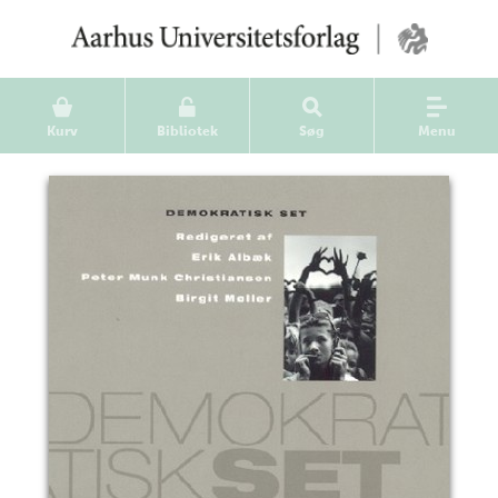
Kurv
Bibliotek
Søg
Menu