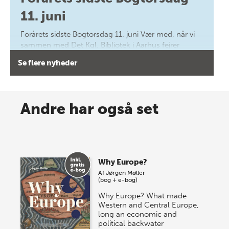
11. juni
Forårets sidste Bogtorsdag 11. juni Vær med, når vi
sammen med Det Kgl. Bibliotek i Aarhus fejrer
forfatterne bag vores nyes…
Se flere nyheder
8 maj 2026
Spar op til 70% til sommer-
Andre har også set
lagersalg!
Vi gentager succesen og inviterer igen i år til vores
store sommer-lagersalg, så sæt kryds i kalenderen
Why Europe?
onsdag den 10. j…
Af
Jørgen Møller
(bog + e-bog)
Why Europe? What made
Western and Central Europe,
long an economic and
political backwater