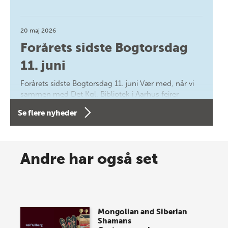
20 maj 2026
Forårets sidste Bogtorsdag
11. juni
Forårets sidste Bogtorsdag 11. juni Vær med, når vi
sammen med Det Kgl. Bibliotek i Aarhus fejrer
forfatterne bag vores nyes…
Se flere nyheder
8 maj 2026
Spar op til 70% til sommer-
Andre har også set
lagersalg!
Vi gentager succesen og inviterer igen i år til vores
store sommer-lagersalg, så sæt kryds i kalenderen
Mongolian and Siberian
onsdag den 10. j…
Shamans