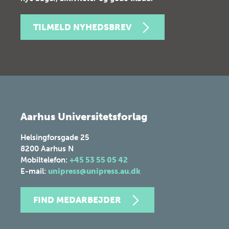
TILMELD NYHEDSBREV
Aarhus Universitetsforlag
Helsingforsgade 25
8200
Aarhus N
Mobiltelefon:
+45 53 55 05 42
E-mail:
unipress@unipress.au.dk
FIND MEDARBEJDER