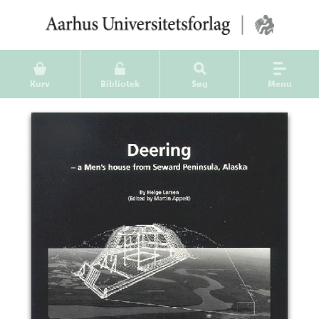
Kurv
Bibliotek
Søg
Menu