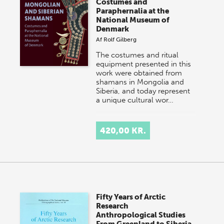
Costumes and
Paraphernalia at the
National Museum of
Denmark
Af
Rolf Gilberg
The costumes and ritual
equipment presented in this
work were obtained from
shamans in Mongolia and
Siberia, and today represent
a unique cultural wor…
420,00 KR.
Fifty Years of Arctic
Research
Anthropological Studies
From Greenland to Siberia