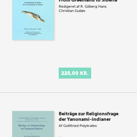
Redigeret af
R. Gilberg
Hans
Christian Gulløv
225,00 KR.
Beiträge zur Religionsfrage
der Yanonami-indianer
Af
Gottfried Polykrates
.