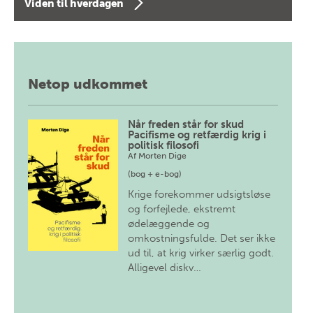
Viden til hverdagen
Netop udkommet
Når freden står for skud
Pacifisme og retfærdig krig i
politisk filosofi
Af
Morten Dige
(bog + e-bog)
Krige forekommer udsigtsløse
og forfejlede, ekstremt
ødelæggende og
omkostningsfulde. Det ser ikke
ud til, at krig virker særlig godt.
Alligevel diskv…