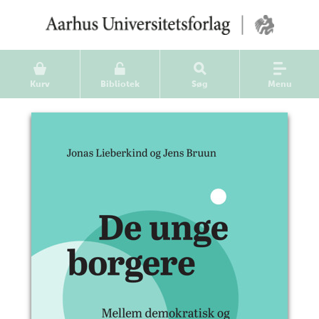
Kurv
Bibliotek
Søg
Menu