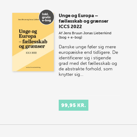
Vi gentager succesen og inviterer igen i år til vores
store sommer-lagersalg, så sæt kryds i kalenderen
Unge og Europa –
onsdag den 10. j…
fællesskab og grænser
ICCS 2022
Af
Jens Bruun
Jonas Lieberkind
(bog + e-bog)
Danske unge føler sig mere
europæiske end tidligere. De
identificerer sig i stigende
grad med det fællesskab og
de abstrakte forhold, som
knytter sig…
99,95 KR.