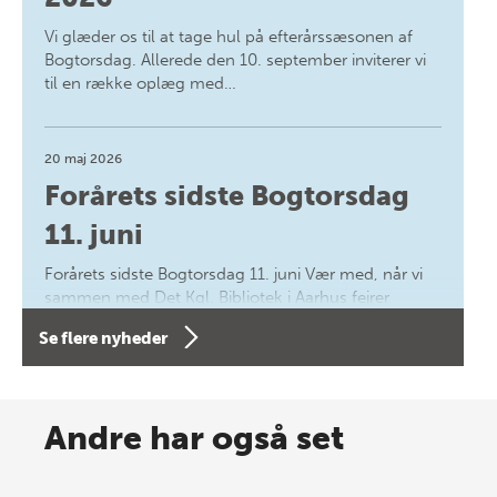
Vi glæder os til at tage hul på efterårssæsonen af
Bogtorsdag. Allerede den 10. september inviterer vi
til en række oplæg med…
20 maj 2026
Forårets sidste Bogtorsdag
11. juni
Forårets sidste Bogtorsdag 11. juni Vær med, når vi
sammen med Det Kgl. Bibliotek i Aarhus fejrer
forfatterne bag vores nyes…
Se flere nyheder
8 maj 2026
Spar op til 70% til sommer-
Andre har også set
lagersalg!