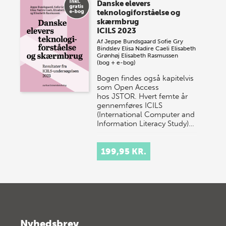
Danske elevers
teknologiforståelse og
skærmbrug
ICILS 2023
Af
Jeppe Bundsgaard
Sofie Gry
Bindslev
Elisa Nadire Caeli
Elisabeth
Grønhøj
Elisabeth Rasmussen
(bog + e-bog)
Bogen findes også kapitelvis
som Open Access
hos JSTOR. Hvert femte år
gennemføres ICILS
(International Computer and
Information Literacy Study)…
199,95 KR.
Nyhedsbrev