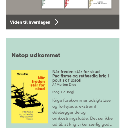
Viden til hverdagen
Netop udkommet
Når freden står for skud
Pacifisme og retfærdig krig i
politisk filosofi
Af
Morten Dige
(bog + e-bog)
Krige forekommer udsigtsløse
og forfejlede, ekstremt
ødelæggende og
omkostningsfulde. Det ser ikke
ud til, at krig virker særlig godt.