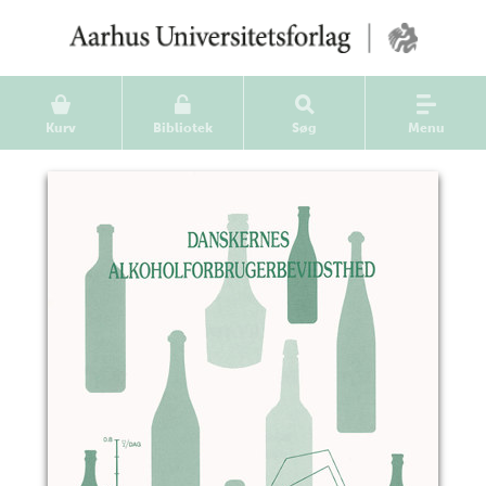
Kurv
Bibliotek
Søg
Menu