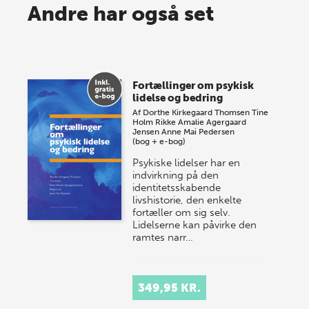
Spar op til 70% til sommer-
Andre har også set
lagersalg!
Vi gentager succesen og inviterer igen i år til vores
store sommer-lagersalg, så sæt kryds i kalenderen
Fortællinger om psykisk
onsdag den 10. j…
lidelse og bedring
Af
Dorthe Kirkegaard Thomsen
Tine
Holm
Rikke Amalie Agergaard
Jensen
Anne Mai Pedersen
(bog + e-bog)
Psykiske lidelser har en
indvirkning på den
identitetsskabende
livshistorie, den enkelte
fortæller om sig selv.
Lidelserne kan påvirke den
ramtes narr…
349,95 KR.