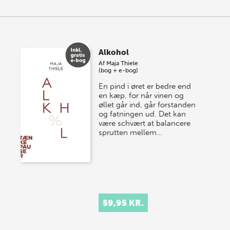
Alkohol
Af
Maja Thiele
(bog + e-bog)
En pind i øret er bedre end
en kæp, for når vinen og
øllet går ind, går forstanden
og fatningen ud. Det kan
være schvært at balancere
sprutten mellem…
59,95 KR.