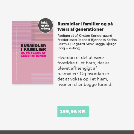
Rusmidler i familier og på
tværs af generationer
Redigeret af
Kirsten Søndergaard
Frederiksen
Jeanett Bjønness
Karina
Berthu Ellegaard Skov
Bagga Bjerge
(bog + e-bog)
Hvordan er det at være
forældre til et barn, der er
blevet afhængigt af
rusmidler? Og hvordan er
det at vokse op i et hjem,
hvor en eller begge foræld…
199,95 KR.