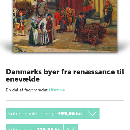
Danmarks byer fra renæssance til
enevælde
En del af
fagområdet
Historie
Køb bog inkl. e-bog
:
499,95 kr.
Køb e-bog
:
329,95 kr.