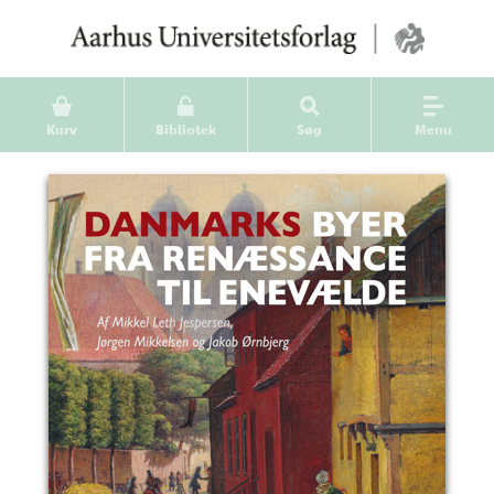
Kurv
Bibliotek
Søg
Menu