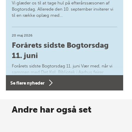
Vi glæder os til at tage hul på efterårssæsonen af
Bogtorsdag. Allerede den 10. september inviterer vi
til en række oplæg med…
20 maj 2026
Forårets sidste Bogtorsdag
11. juni
Forårets sidste Bogtorsdag 11. juni Vær med, når vi
sammen med Det Kgl. Bibliotek i Aarhus fejrer
forfatterne bag vores nyes…
Se flere nyheder
8 maj 2026
Spar op til 70% til sommer-
Andre har også set
lagersalg!
Vi gentager succesen og inviterer igen i år til vores