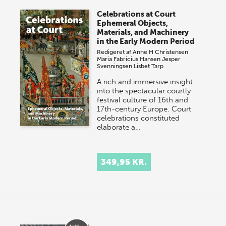
store sommer-lagersalg, så sæt kryds i kalenderen
Celebrations at Court
onsdag den 10. j…
Ephemeral Objects,
Materials, and Machinery
in the Early Modern Period
Redigeret af
Anne H Christensen
Maria Fabricius Hansen
Jesper
Svenningsen
Lisbet Tarp
A rich and immersive insight
into the spectacular courtly
festival culture of 16th and
17th-century Europe. Court
celebrations constituted
elaborate a…
349,95 KR.