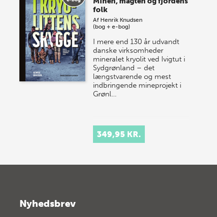
Minen, magten og fjordens
folk
Af
Henrik Knudsen
(bog + e-bog)
I mere end 130 år udvandt
danske virksomheder
mineralet kryolit ved Ivigtut i
Sydgrønland – det
længstvarende og mest
indbringende mineprojekt i
Grønl…
349,95 KR.
Nyhedsbrev