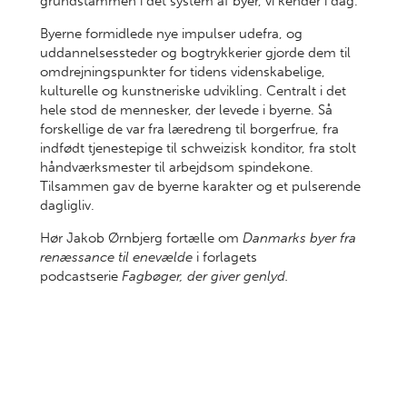
grundstammen i det system af byer, vi kender i dag.
Byerne formidlede nye impulser udefra, og
uddannelsessteder og bogtrykkerier gjorde dem til
omdrejningspunkter for tidens videnskabelige,
kulturelle og kunstneriske udvikling. Centralt i det
hele stod de mennesker, der levede i byerne. Så
forskellige de var fra læredreng til borgerfrue, fra
indfødt tjenestepige til schweizisk konditor, fra stolt
håndværksmester til arbejdsom spindekone.
Tilsammen gav de byerne karakter og et pulserende
dagligliv.
Hør Jakob Ørnbjerg fortælle om
Danmarks byer fra
renæssance til enevælde
i forlagets
podcastserie
Fagbøger, der giver genlyd.