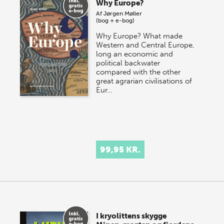
Why Europe?
Af
Jørgen Møller
(bog + e-bog)
Why Europe? What made
Western and Central Europe,
long an economic and
political backwater
compared with the other
great agrarian civilisations of
Eur…
99,95 KR.
I kryolittens skygge