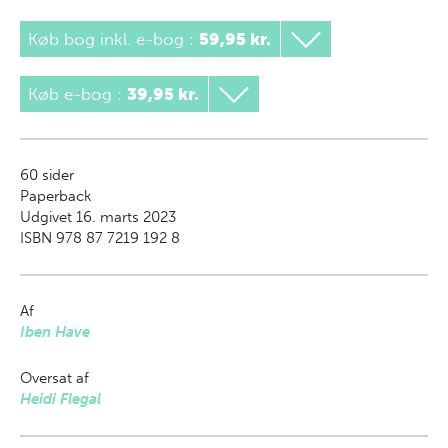
Køb bog inkl. e-bog
:
59,95 kr.
Køb e-bog
:
39,95 kr.
60
sider
Paperback
Udgivet 16. marts 2023
ISBN 978 87 7219 192 8
Af
Iben Have
Oversat af
Heidi Flegal