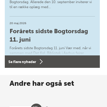
Bogtorsdag. Allerede den 10. september inviterer vi
til en række oplæg med…
20 maj 2026
Forårets sidste Bogtorsdag
11. juni
Forårets sidste Bogtorsdag 11. juni Vær med, når vi
sammen med Det Kgl. Bibliotek i Aarhus fejrer
forfatterne bag vores nyes…
Se flere nyheder
8 maj 2026
Spar op til 70% til sommer-
Andre har også set
lagersalg!
Vi gentager succesen og inviterer igen i år til vores
store sommer-lagersalg, så sæt kryds i kalenderen