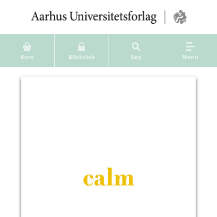
Kurv
Bibliotek
Søg
Menu