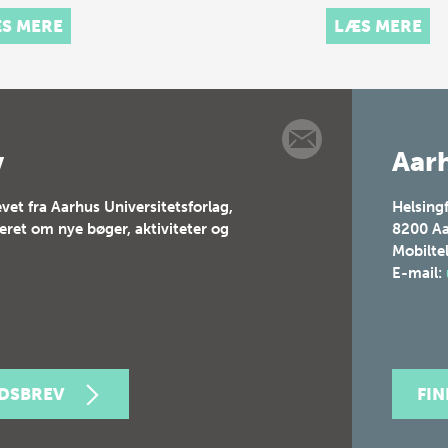
BOG. Hør podcas
S MERE
LÆS MERE
find ekstra materi
her.
v
Aarh
vet fra Aarhus Universitetsforlag,
Helsing
teret om nye bøger, aktiviteter og
8200
Aa
Mobilte
E-mail:
EDSBREV
FI