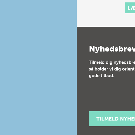
her.
LÆ
Nyhedsbre
Tilmeld dig nyhedsbre
så holder vi dig orien
gode tilbud.
TILMELD NYH