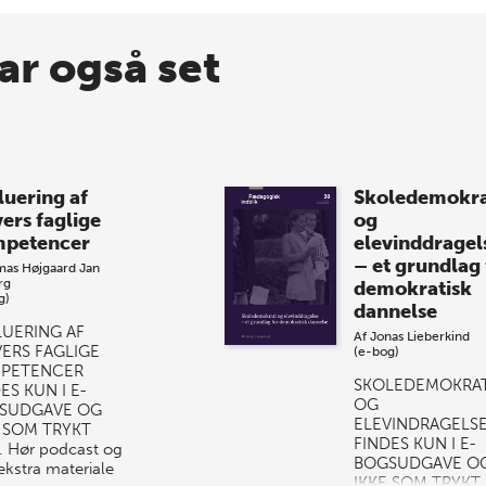
ar også set
luering af
Skoledemokra
vers faglige
og
petencer
elevinddragel
– et grundlag 
mas Højgaard
Jan
rg
demokratisk
g)
dannelse
LUERING AF
Af
Jonas Lieberkind
VERS FAGLIGE
(e-bog)
PETENCER
SKOLEDEMOKRAT
ES KUN I E-
OG
SUDGAVE OG
ELEVINDRAGELS
E SOM TRYKT
FINDES KUN I E-
 Hør podcast og
BOGSUDGAVE O
ekstra materiale
IKKE SOM TRYKT