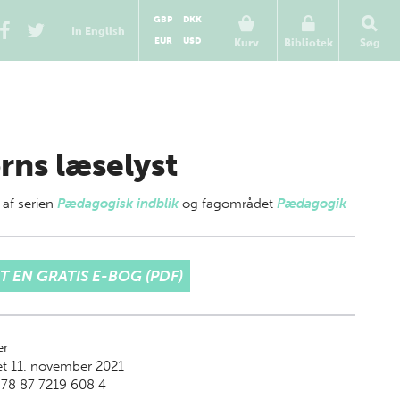
GBP
DKK
In English
EUR
USD
Kurv
Bibliotek
Søg
rns læselyst
 af
serien
Pædagogisk indblik
og fagområdet
Pædagogik
T EN GRATIS E-BOG (PDF)
er
t 11. november 2021
978 87 7219 608 4