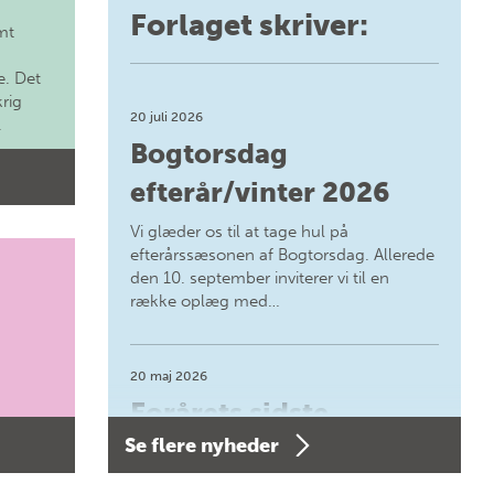
Forlaget skriver:
mt
. Det
krig
20 juli 2026
.
Bogtorsdag
efterår/vinter 2026
Vi glæder os til at tage hul på
efterårssæsonen af Bogtorsdag. Allerede
den 10. september inviterer vi til en
række oplæg med…
20 maj 2026
Forårets sidste
Se flere nyheder
Bogtorsdag 11. juni
Forårets sidste Bogtorsdag 11. juni Vær