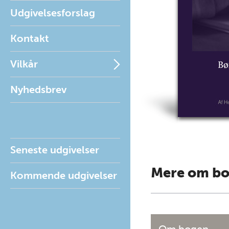
Udgivelsesforslag
Kontakt
Vilkår
Nyhedsbrev
Seneste udgivelser
Mere om b
Kommende udgivelser