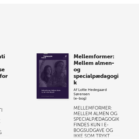
med, når vi sammen med Det Kgl.
Bibliotek i Aarhus fejrer forfatterne bag
vores nyes…
8 maj 2026
Spar op til 70% til
ti
Mellemformer:
sommer-lagersalg!
Mellem almen-
se
og
Vi gentager succesen og inviterer igen i
for
specialpædagogi
år til vores store sommer-lagersalg,
k
så sæt kryds i kalenderen onsdag den
Af
Lotte Hedegaard
10. j…
Sørensen
(e-bog)
MELLEMFORMER:
I
MELLEM ALMEN OG
SPECIALPÆDAGOGIK
E
FINDES KUN I E-
BOGSUDGAVE OG
G
IKKE SOM TRYKT