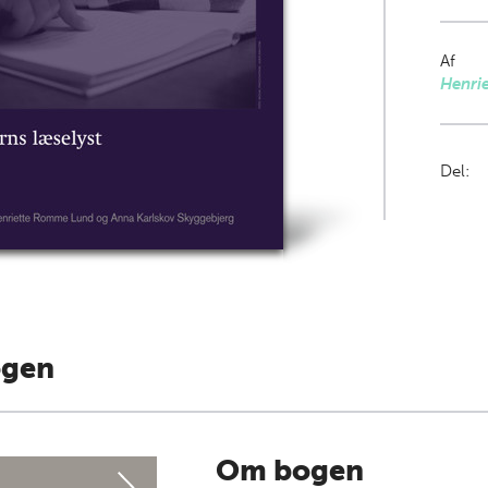
Af
Henri
Del:
ogen
Om bogen