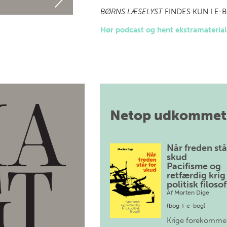
BØRNS LÆSELYST
FINDES KUN I E
Hør podcast og hent ekstramaterial
Netop udkommet
Når freden stå
skud
Pacifisme og
retfærdig krig 
politisk filosof
Af
Morten Dige
(bog + e-bog)
Krige forekomme