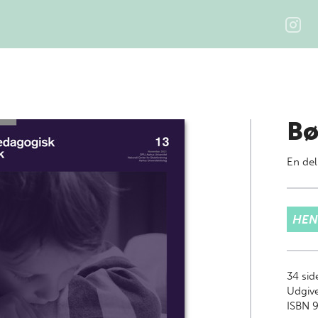
Bø
En del
HEN
34
sid
Udgive
ISBN 