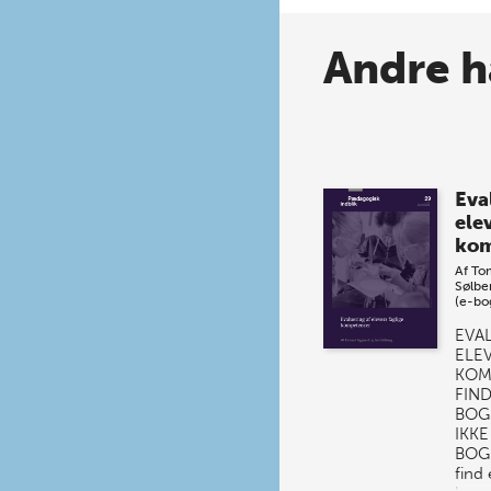
Andre h
Eva
ele
kom
Af
To
Sølbe
(e-bo
EVA
ELE
KOM
FIND
BOG
IKK
BOG.
find 