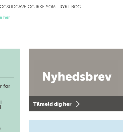
-BOGSUDGAVE OG IKKE SOM TRYKT BOG
e her
r for
i
Tilmeld dig her
i
r