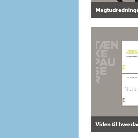
Magtudredninge
Viden til hverd