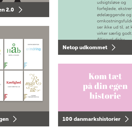
udsigtsløse og
forfejlede, ekstre
n 2.0
ødelæggende og
omkostningsfulde
ser ikke ud til, at 
virker særlig godt
Alligevel diskv…
Netop udkommet
agen
100 danmarkshistorier