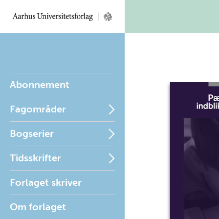
Abonnement
Fagområder
Bogserier
Tidsskrifter
Forlaget skriver
Om forlaget