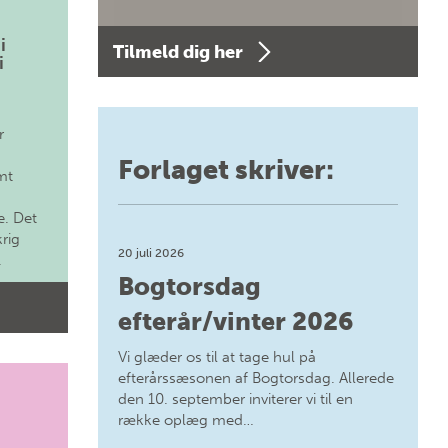
i
Tilmeld dig her
i
r
Forlaget skriver:
mt
. Det
krig
20 juli 2026
.
Bogtorsdag
efterår/vinter 2026
Vi glæder os til at tage hul på
efterårssæsonen af Bogtorsdag. Allerede
den 10. september inviterer vi til en
række oplæg med…