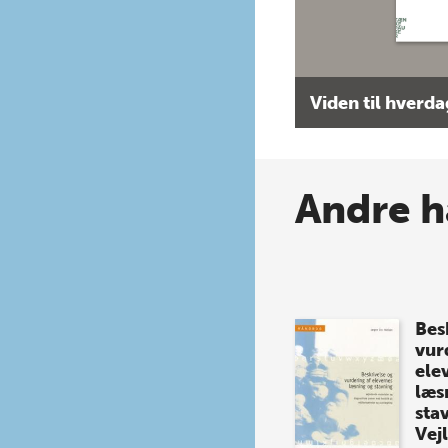
Viden til hverd
Andre h
Bes
vur
ele
læs
sta
Vej