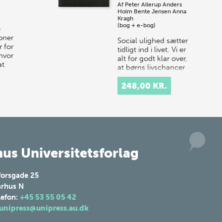
Af
Peter Allerup
Anders
Holm
Bente Jensen
Anna
Kragh
(bog + e-bog)
e
ioner
Social ulighed sætter
 for
tidligt ind i livet. Vi er
hvor
alt for godt klar over,
at
at børns livschancer
 i
og muligheder ikke er
ens, men afhænger af
248,00 KR.
forældrebaggr…
us Universitetsforlag
forsgade 25
rhus N
lefon:
+45 53 55 05 42
unipress@unipress.au.dk