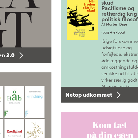
skud
Pacifisme og
retfærdig krig 
politisk filosof
Af
Morten Dige
(bog + e-bog)
Krige forekomme
udsigtsløse og
forfejlede, ekstre
n 2.0
ødelæggende og
omkostningsfulde
ser ikke ud til, at 
virker særlig godt
Alligevel diskv…
Netop udkommet