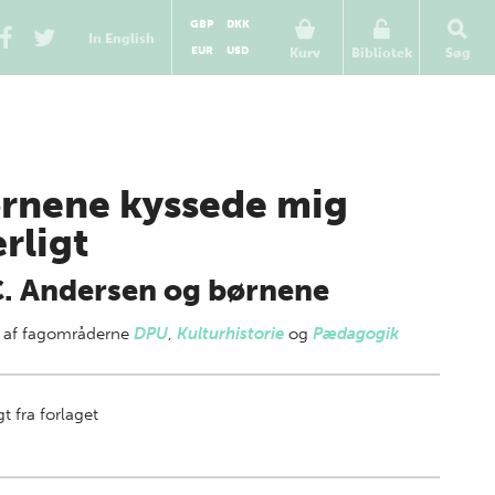
GBP
DKK
In English
EUR
USD
Kurv
Bibliotek
Søg
rnene kyssede mig
rligt
. Andersen og børnene
 af
fagområderne
DPU
,
Kulturhistorie
og
Pædagogik
t fra forlaget