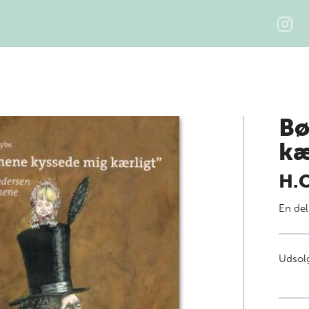
Bø
kæ
H.C
En del
Udsolg