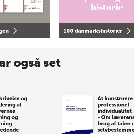
agen
100 danmarkshistorier
ar også set
krivelse og
At konstruere
dering af
professionel
vernes
individualitet
ning og
- Om læreren
vning
brug af talen
ledende
selvbestemme