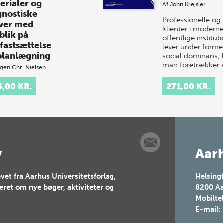
erialer og
Af
John Krejsler
gnostiske
Professionelle og
ver med
klienter i modern
blik på
offentlige institut
fastsættelse
lever under former
planlægning
social dominans, 
man foretrækker 
gen Chr. Nielsen
gøre ting med ord
ødvendigt
sted…
3,00 KR.
271,00 KR.
dlag for en god
rvisning i
ing, skrivning og
ing er, at
klæreren har et
 kendskab til
ernes aktuelle
v
Aarh
dp…
vet fra Aarhus Universitetsforlag,
Helsing
teret om nye bøger, aktiviteter og
8200
Aa
Mobilte
E-mail: