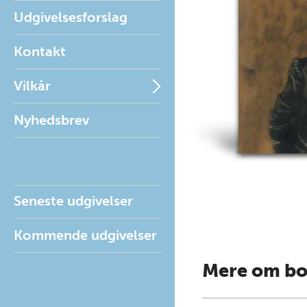
Udgivelsesforslag
Kontakt
Vilkår
Nyhedsbrev
Seneste udgivelser
Kommende udgivelser
Mere om b