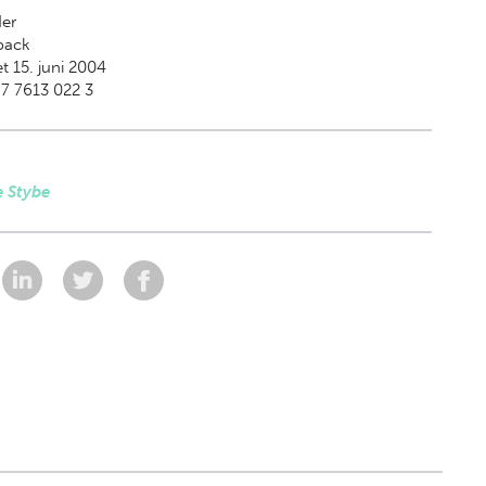
der
back
t 15. juni 2004
7 7613 022 3
e Stybe