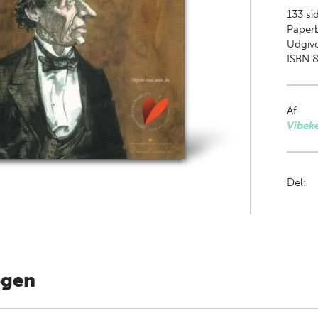
133
si
Paper
Udgive
ISBN 8
Af
Vibek
Del:
ogen