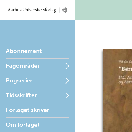
Abonnement
Fagområder
Bogserier
Tidsskrifter
Forlaget skriver
Om forlaget