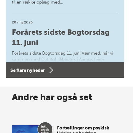
til en række oplæg med…
20 maj 2026
Forårets sidste Bogtorsdag
11. juni
Forårets sidste Bogtorsdag 11. juni Vær med, når vi
sammen med Det Kgl. Bibliotek i Aarhus fejrer
forfatterne bag vores nyes…
Se flere nyheder
8 maj 2026
Spar op til 70% til sommer-
Andre har også set
lagersalg!
Vi gentager succesen og inviterer igen i år til vores
store sommer-lagersalg, så sæt kryds i kalenderen
Fortællinger om psykisk
onsdag den 10. j…