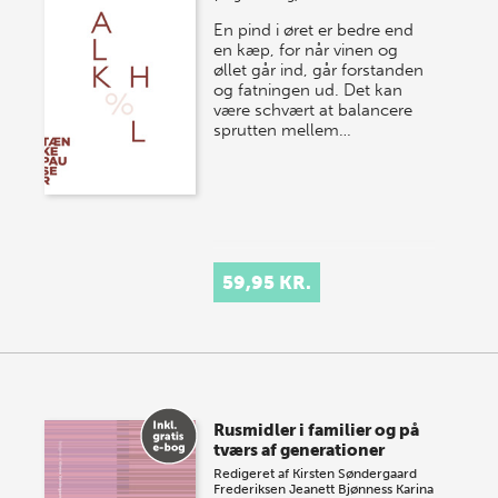
En pind i øret er bedre end
en kæp, for når vinen og
øllet går ind, går forstanden
og fatningen ud. Det kan
være schvært at balancere
sprutten mellem…
59,95 KR.
Rusmidler i familier og på
tværs af generationer
Redigeret af
Kirsten Søndergaard
Frederiksen
Jeanett Bjønness
Karina