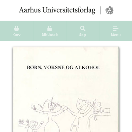
Kurv
Bibliotek
Søg
Menu