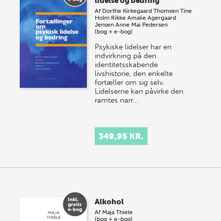
lidelse og bedring
Af
Dorthe Kirkegaard Thomsen
Tine
Holm
Rikke Amalie Agergaard
Jensen
Anne Mai Pedersen
(bog + e-bog)
Psykiske lidelser har en
indvirkning på den
identitetsskabende
livshistorie, den enkelte
fortæller om sig selv.
Lidelserne kan påvirke den
ramtes narr…
349,95 KR.
Alkohol
Af
Maja Thiele
(bog + e-bog)