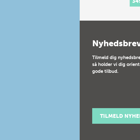
34
festi
16th
cent
Cour
cons
a…
Nyhedsbre
Tilmeld dig nyhedsbre
så holder vi dig orien
gode tilbud.
TILMELD NYH