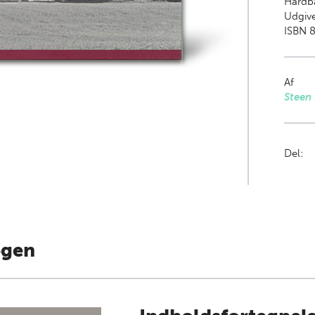
Hardb
Udgive
ISBN 8
Af
Steen
Del:
ogen