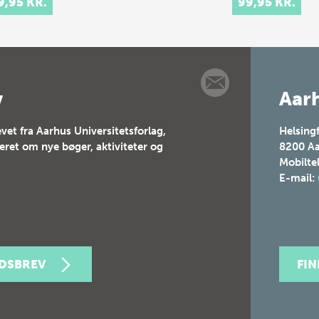
9,95 KR.
99,95 KR.
val culture of
 and 17th-
ury Europe.
t celebrations
tituted elaborate
v
Aarh
vet fra Aarhus Universitetsforlag,
Helsing
teret om nye bøger, aktiviteter og
8200
Aa
Mobilte
E-mail:
EDSBREV
FI