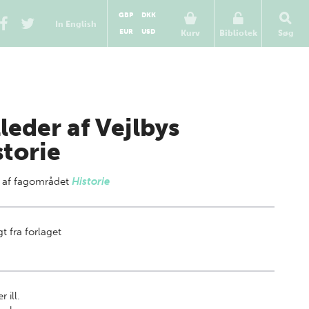
GBP
DKK
In English
EUR
USD
Kurv
Bibliotek
Søg
lleder af Vejlbys
storie
 af
fagområdet
Historie
t fra forlaget
r ill.