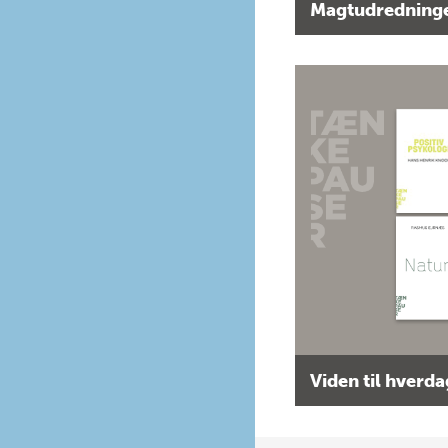
Magtudredninge
Viden til hverd