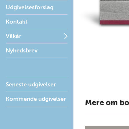
Udgivelsesforslag
Kontakt
Vilkår
Nyhedsbrev
Seneste udgivelser
Kommende udgivelser
Mere om b