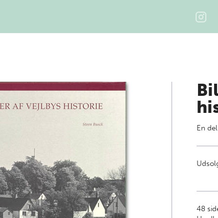
Bi
hi
En del
Udsolg
48
side