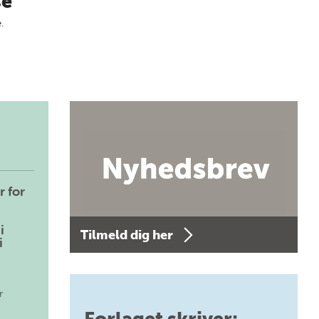
se
.
r for
i
Tilmeld dig her
i
r
Forlaget skriver: