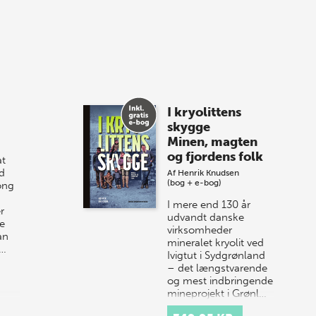
Bibliotek i Aarhus fejrer forfatterne bag
vores nyes…
8 maj 2026
Spar op til 70% til
I kryolittens
sommer-lagersalg!
skygge
Minen, magten
Vi gentager succesen og inviterer igen i
og fjordens folk
t
år til vores store sommer-lagersalg,
d
Af
Henrik Knudsen
så sæt kryds i kalenderen onsdag den
(bog + e-bog)
ong
10. j…
I mere end 130 år
r
udvandt danske
e
virksomheder
an
mineralet kryolit ved
r…
Ivigtut i Sydgrønland
– det længstvarende
og mest indbringende
mineprojekt i Grønl…