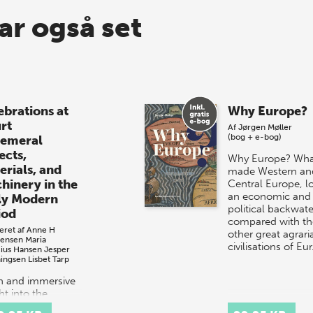
ar også set
ebrations at
Why Europe?
rt
Af
Jørgen Møller
(bog + e-bog)
emeral
ects,
Why Europe? Wha
erials, and
made Western an
hinery in the
Central Europe, l
an economic and
ly Modern
political backwate
iod
compared with th
eret af
Anne H
other great agrari
tensen
Maria
civilisations of Eu
cius Hansen
Jesper
ingsen
Lisbet Tarp
ch and immersive
ht into the
tacular courtly