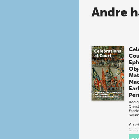
Andre h
Cel
Cou
Eph
Obj
Mat
Mac
Ear
Per
Redig
Chris
Fabri
Svenn
A ri
insig
spec