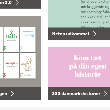
forfejlede, ekstre
n 2.0
ødelæggende og
omkostningsfulde
ser ikke ud til, at 
virker særlig godt
Alligevel diskv…
Netop udkommet
agen
100 danmarkshistorier