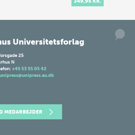
349,95 KR.
us Universitetsforlag
forsgade 25
rhus N
lefon:
+45 53 55 05 42
unipress@unipress.au.dk
ND MEDARBEJDER