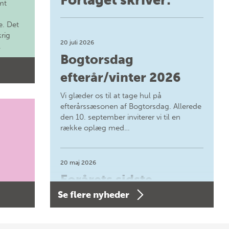
mt
. Det
krig
20 juli 2026
.
Bogtorsdag
efterår/vinter 2026
Vi glæder os til at tage hul på
efterårssæsonen af Bogtorsdag. Allerede
den 10. september inviterer vi til en
række oplæg med…
20 maj 2026
Forårets sidste
Se flere nyheder
Bogtorsdag 11. juni
Forårets sidste Bogtorsdag 11. juni Vær
med, når vi sammen med Det Kgl.