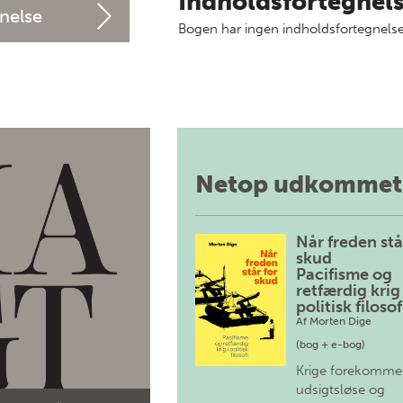
Indholdsfortegnel
nelse
Bogen har ingen indholdsfortegnelse
Netop udkommet
Når freden stå
skud
Pacifisme og
retfærdig krig 
politisk filosof
Af
Morten Dige
(bog + e-bog)
Krige forekomme
udsigtsløse og