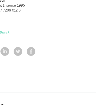
ack
t 1. januar 1995
7 7288 012 0
 Busck