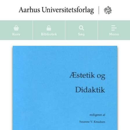
Kurv
Bibliotek
Søg
Menu