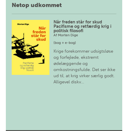
Netop udkommet
Når freden står for skud
Pacifisme og retfærdig krig i
politisk filosofi
Af
Morten Dige
(bog + e-bog)
Krige forekommer udsigtsløse
og forfejlede, ekstremt
ødelæggende og
omkostningsfulde. Det ser ikke
ud til, at krig virker særlig godt.
Alligevel diskv…