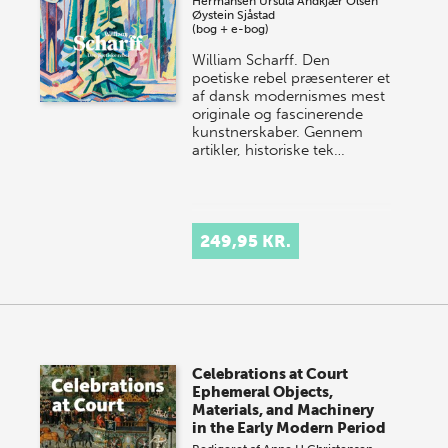
Hermansen
Ursula Andkjær Olsen
Øystein Sjåstad
(bog + e-bog)
William Scharff. Den
poetiske rebel præsenterer et
af dansk modernismes mest
originale og fascinerende
kunstnerskaber. Gennem
artikler, historiske tek…
249,95 KR.
Celebrations at Court
Ephemeral Objects,
Materials, and Machinery
in the Early Modern Period