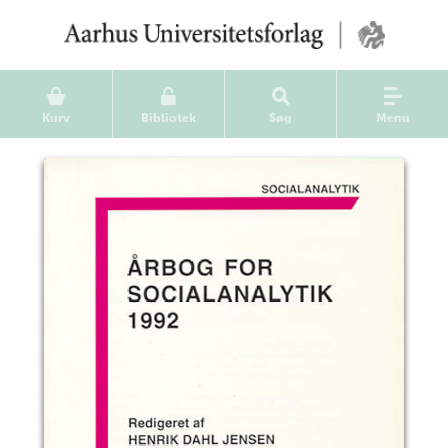
Kurv
Bibliotek
Søg
Menu