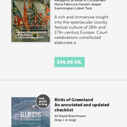
Redigeret af
Anne H Christensen
Maria Fabricius Hansen
Jesper
Svenningsen
Lisbet Tarp
A rich and immersive insight
into the spectacular courtly
festival culture of 16th and
17th-century Europe. Court
celebrations constituted
elaborate a…
349,95 KR.
Birds of Greenland
An annotated and updated
checklist
Af
David Boertmann
(bog + e-bog)