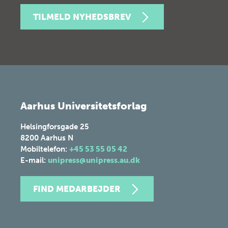
TILMELD NYHEDSBREV
Aarhus Universitetsforlag
Helsingforsgade 25
8200
Aarhus N
Mobiltelefon:
+45 53 55 05 42
E-mail:
unipress@unipress.au.dk
FIND MEDARBEJDER