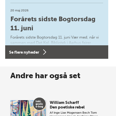
20 maj 2026
Forårets sidste Bogtorsdag
11. juni
Forårets sidste Bogtorsdag 11. juni Vær med, når vi
sammen med Det Kgl. Bibliotek i Aarhus fejrer
forfatterne bag vores nyes…
Se flere nyheder
8 maj 2026
Spar op til 70% til sommer-
Andre har også set
lagersalg!
Vi gentager succesen og inviterer igen i år til vores
store sommer-lagersalg, så sæt kryds i kalenderen
William Scharff
onsdag den 10. j…
Den poetiske rebel
Af
Inge Lise Mogensen Bech
Tom