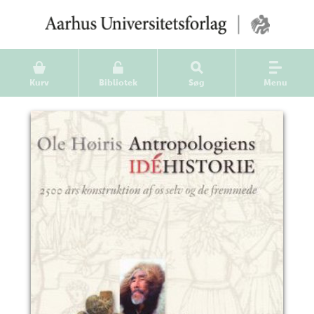
Kurv
Bibliotek
Søg
Menu