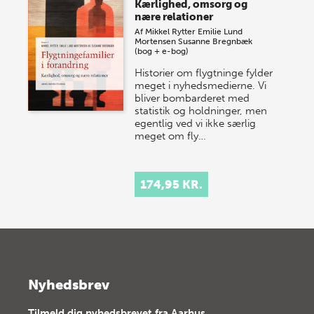
Kærlighed, omsorg og
nære relationer
Af
Mikkel Rytter
Emilie Lund
Mortensen
Susanne Bregnbæk
(bog + e-bog)
Historier om flygtninge fylder
meget i nyhedsmedierne. Vi
bliver bombarderet med
statistik og holdninger, men
egentlig ved vi ikke særlig
meget om fly…
174,95 KR.
Nyhedsbrev
Tilmeld dig nyhedsbrevet fra Aarhus