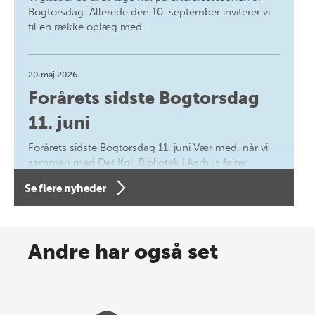
Bogtorsdag. Allerede den 10. september inviterer vi
til en række oplæg med…
20 maj 2026
Forårets sidste Bogtorsdag
11. juni
Forårets sidste Bogtorsdag 11. juni Vær med, når vi
sammen med Det Kgl. Bibliotek i Aarhus fejrer
forfatterne bag vores nyes…
Se flere nyheder
8 maj 2026
Spar op til 70% til sommer-
Andre har også set
lagersalg!
Vi gentager succesen og inviterer igen i år til vores
store sommer-lagersalg, så sæt kryds i kalenderen