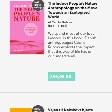
The Indoor People's Nature
onsdag den 10. j…
Anthropology on the Move
Towards an Ecologised
World
Af
Cecilie Rubow
(bog + e-bog)
We spend most of our lives
indoors. In this book, Danish
anthropologist Cecilie
Rubow explores the impact
that this way of life has on
our understandi…
299,95 KR.
Vejen til Nakskovs hjerte