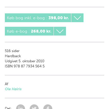
Køb bog inkl. e-bog
:
398,00 kr.
Køb e-bog
:
268,00 kr.
516
sider
Hardback
Udgivet 5. oktober 2010
ISBN 978 87 7934 564 5
Af
Ole Høiris
Del: