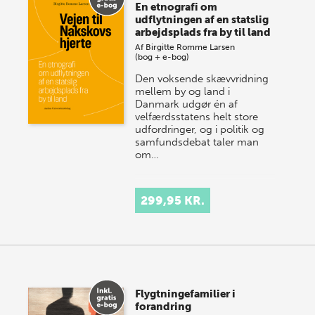
En etnografi om
udflytningen af en statslig
arbejdsplads fra by til land
Af
Birgitte Romme Larsen
(bog + e-bog)
Den voksende skævvridning
mellem by og land i
Danmark udgør én af
velfærdsstatens helt store
udfordringer, og i politik og
samfundsdebat taler man
om…
299,95 KR.
Flygtningefamilier i
forandring