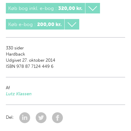
Køb bog inkl. e-bog
:
320,00 kr.
Køb e-bog
:
200,00 kr.
330
sider
Hardback
Udgivet 27. oktober 2014
ISBN 978 87 7124 449 6
Af
Lutz Klassen
Del: