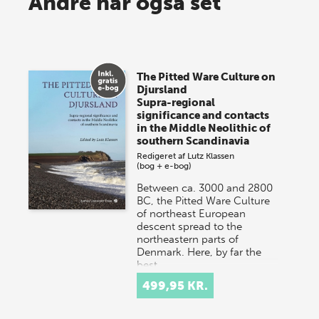
Andre har også set
lagersalg!
Vi gentager succesen og inviterer igen i år til vores
store sommer-lagersalg, så sæt kryds i kalenderen
The Pitted Ware Culture on
onsdag den 10. j…
Djursland
Supra-regional
significance and contacts
in the Middle Neolithic of
southern Scandinavia
Redigeret af
Lutz Klassen
(bog + e-bog)
Between ca. 3000 and 2800
BC, the Pitted Ware Culture
of northeast European
descent spread to the
northeastern parts of
Denmark. Here, by far the
best…
499,95 KR.