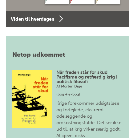
Viden til hverdagen
Netop udkommet
Når freden står for skud
Pacifisme og retfærdig krig i
politisk filosofi
Af
Morten Dige
(bog + e-bog)
Krige forekommer udsigtsløse
og forfejlede, ekstremt
ødelæggende og
omkostningsfulde. Det ser ikke
ud til, at krig virker særlig godt.
Alligevel diskv…