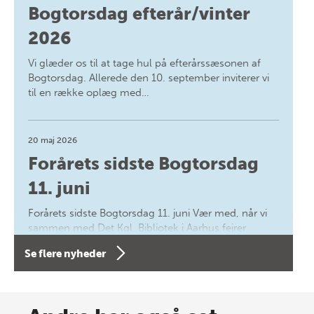
Bogtorsdag efterår/vinter
2026
Vi glæder os til at tage hul på efterårssæsonen af
Bogtorsdag. Allerede den 10. september inviterer vi
til en række oplæg med…
20 maj 2026
Forårets sidste Bogtorsdag
11. juni
Forårets sidste Bogtorsdag 11. juni Vær med, når vi
sammen med Det Kgl. Bibliotek i Aarhus fejrer
forfatterne bag vores nyes…
Se flere nyheder
8 maj 2026
Spar op til 70% til sommer-