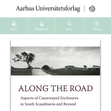
Kurv
Bibliotek
Søg
Menu