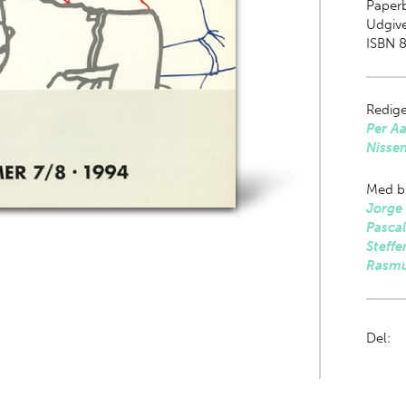
Paper
Udgive
ISBN 8
Redige
Per A
Nisse
Med bi
Jorge 
Pascal
Steffe
Rasmu
Del: