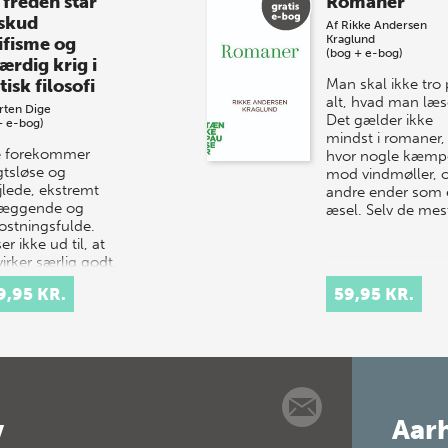
 freden står
Romaner
 skud
Af
Rikke Andersen
Kraglund
ifisme og
(bog + e-bog)
ærdig krig i
tisk filosofi
Man skal ikke tro
alt, hvad man læs
rten Dige
Det gælder ikke
+ e-bog)
mindst i romaner,
e forekommer
hvor nogle kæmp
gtsløse og
mod vindmøller, 
jlede, ekstremt
andre ender som 
læggende og
æsel. Selv de me
stningsfulde.
er ikke ud til, at
virker særlig godt.
evel diskv…
9,95 KR.
59,95 KR.
v
Aarh