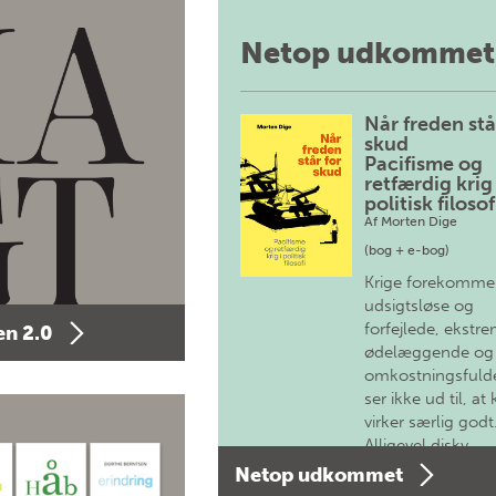
Netop udkommet
Når freden stå
skud
Pacifisme og
retfærdig krig 
politisk filosof
Af
Morten Dige
(bog + e-bog)
Krige forekomme
udsigtsløse og
forfejlede, ekstre
n 2.0
ødelæggende og
omkostningsfulde
ser ikke ud til, at 
virker særlig godt
Alligevel diskv…
Netop udkommet