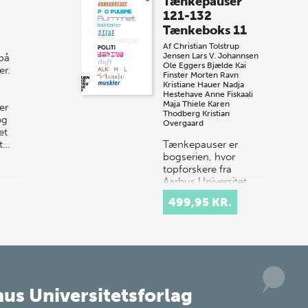
Tænkepauser
sommer-lagersalg!
121-132
Tænkeboks 11
Vi gentager succesen og inviterer igen i
Af
Christian Tolstrup
år til vores store sommer-lagersalg,
Jensen
Lars V. Johannsen
 på
så sæt kryds i kalenderen onsdag den
Ole Eggers Bjælde
Kai
er.
Finster
Morten Ravn
10. j…
Kristiane Hauer
Nadja
Hestehave
Anne Fiskaali
Maja Thiele
Karen
er
Thodberg
Kristian
og
Overgaard
et
st…
Tænkepauser er
bogserien, hvor
topforskere fra
Aarhus Universitet
formidler deres viden
499,95 KR.
om centrale emner
som frihed, netværk
og tillid. Idéen er at
k…
us Universitetsforlag