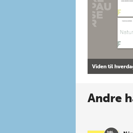
Viden til hverd
Andre h