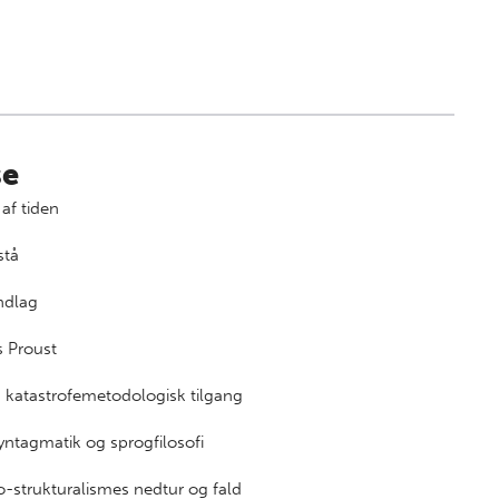
se
af tiden
stå
ndlag
s Proust
n katastrofemetodologisk tilgang
ntagmatik og sprogfilosofi
o-strukturalismes nedtur og fald