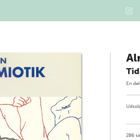
Al
Tid
En del
Udsolg
286
sid