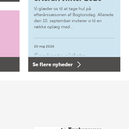
Vi glæder os til at tage hul på
efterårssæsonen af Bogtorsdag. Allerede
den 10. september inviterer vi til en
række oplæg med…
20 maj 2026
Forårets sidste
Se flere nyheder
Bogtorsdag 11. juni
Forårets sidste Bogtorsdag 11. juni Vær
med, når vi sammen med Det Kgl.
Bibliotek i Aarhus fejrer forfatterne bag
vores nyes…
8 maj 2026
Spar op til 70% til