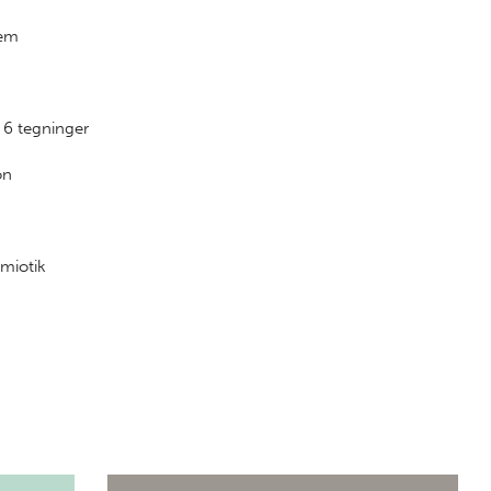
lem
 6 tegninger
on
miotik