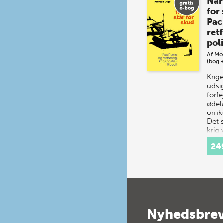
Når
for
Pac
retf
poli
Af
Mo
(bog 
Krig
udsi
forfe
øde
omko
Det s
krig 
Allig
24
Nyhedsbre