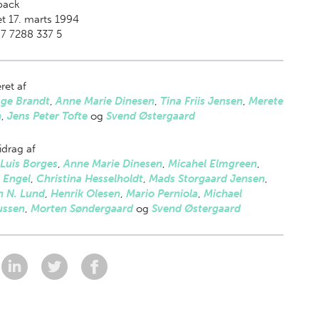
back
t 17. marts 1994
7 7288 337 5
ret af
age Brandt
,
Anne Marie Dinesen
,
Tina Friis Jensen
,
Merete
n
,
Jens Peter Tofte
og
Svend Østergaard
drag af
Luis Borges
,
Anne Marie Dinesen
,
Micahel Elmgreen
,
 Engel
,
Christina Hesselholdt
,
Mads Storgaard Jensen
,
n N. Lund
,
Henrik Olesen
,
Mario Perniola
,
Michael
ssen
,
Morten Søndergaard
og
Svend Østergaard