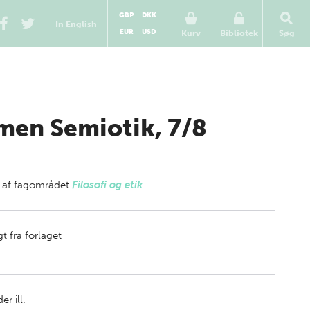
GBP
DKK
In English
EUR
USD
Kurv
Bibliotek
Søg
men Semiotik, 7/8
 af
fagområdet
Filosofi og etik
t fra forlaget
er ill.