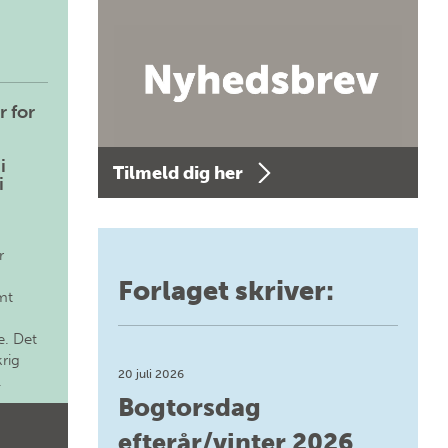
r for
i
Tilmeld dig her
i
r
Forlaget skriver:
mt
. Det
krig
20 juli 2026
.
Bogtorsdag
efterår/vinter 2026