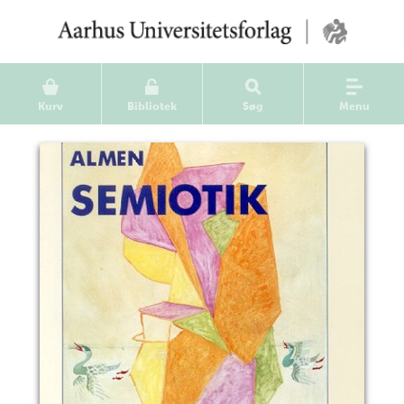
Kurv
Bibliotek
Søg
Menu