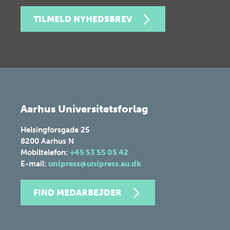
TILMELD NYHEDSBREV
Aarhus Universitetsforlag
Helsingforsgade 25
8200
Aarhus N
Mobiltelefon:
+45 53 55 05 42
E-mail:
unipress@unipress.au.dk
FIND MEDARBEJDER