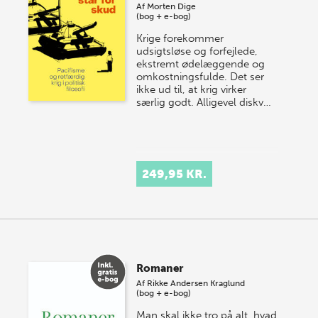
Af
Morten Dige
(bog + e-bog)
Krige forekommer
udsigtsløse og forfejlede,
ekstremt ødelæggende og
omkostningsfulde. Det ser
ikke ud til, at krig virker
særlig godt. Alligevel diskv…
249,95 KR.
Romaner
Af
Rikke Andersen Kraglund
(bog + e-bog)
Man skal ikke tro på alt, hvad