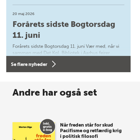
20 maj 2026
Forårets sidste Bogtorsdag
11. juni
Forårets sidste Bogtorsdag 11. juni Vær med, når vi
sammen med Det Kgl. Bibliotek i Aarhus fejrer
forfatterne bag vores nyes…
Se flere nyheder
8 maj 2026
Spar op til 70% til sommer-
Andre har også set
lagersalg!
Vi gentager succesen og inviterer igen i år til vores
store sommer-lagersalg, så sæt kryds i kalenderen
Når freden står for skud
onsdag den 10. j…
Pacifisme og retfærdig krig
i politisk filosofi