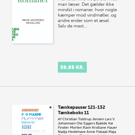
man læser. Det gælder ikke
mindst i romaner, hvor nogle
kæmper mod vindmøller, og
andre ender som et æsel.
Selv de mest…
59,95 KR.
Tænkepauser 121-132
Tænkeboks 11
Af
Christian Tolstrup Jensen
Lars V.
Johannsen
Ole Eggers Bjælde
Kai
Finster
Morten Ravn
Kristiane Hauer
Nadja Hestehave
Anne Fiskaali
Maja