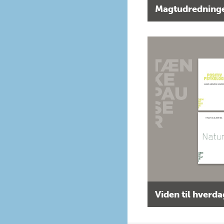
Magtudredninge
Viden til hverd