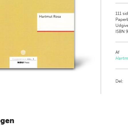
111
sid
Paper
Udgive
ISBN 
Af
Hartm
Del:
ogen