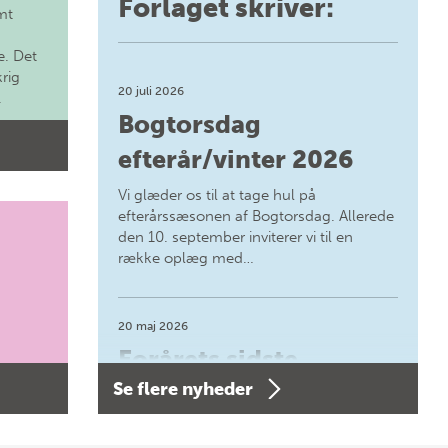
Forlaget skriver:
mt
. Det
krig
20 juli 2026
.
Bogtorsdag
efterår/vinter 2026
Vi glæder os til at tage hul på
efterårssæsonen af Bogtorsdag. Allerede
den 10. september inviterer vi til en
række oplæg med…
20 maj 2026
Forårets sidste
Se flere nyheder
Bogtorsdag 11. juni
Forårets sidste Bogtorsdag 11. juni Vær