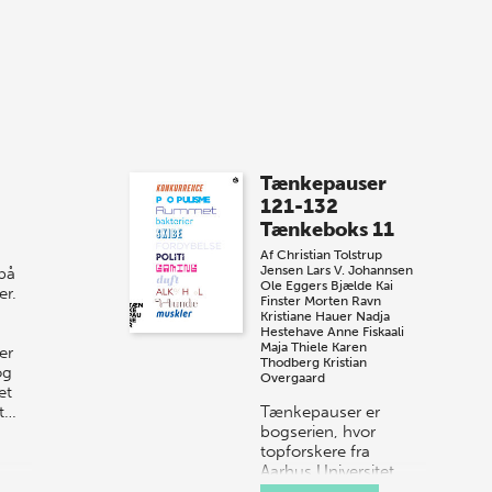
med, når vi sammen med Det Kgl.
Bibliotek i Aarhus fejrer forfatterne bag
vores nyes…
8 maj 2026
Spar op til 70% til
Tænkepauser
sommer-lagersalg!
121-132
Tænkeboks 11
Vi gentager succesen og inviterer igen i
Af
Christian Tolstrup
år til vores store sommer-lagersalg,
Jensen
Lars V. Johannsen
 på
så sæt kryds i kalenderen onsdag den
Ole Eggers Bjælde
Kai
er.
Finster
Morten Ravn
10. j…
Kristiane Hauer
Nadja
Hestehave
Anne Fiskaali
Maja Thiele
Karen
er
Thodberg
Kristian
og
Overgaard
et
st…
Tænkepauser er
bogserien, hvor
topforskere fra
Aarhus Universitet
formidler deres viden