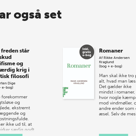
ar også set
 freden står
Romaner
 skud
Af
Rikke Andersen
Kraglund
ifisme og
(bog + e-bog)
ærdig krig i
tisk filosofi
Man skal ikke tro
alt, hvad man læs
rten Dige
Det gælder ikke
+ e-bog)
mindst i romaner,
e forekommer
hvor nogle kæmp
gtsløse og
mod vindmøller, 
jlede, ekstremt
andre ender som 
læggende og
æsel. Selv de me
stningsfulde.
er ikke ud til, at
virker særlig godt.
evel diskv…