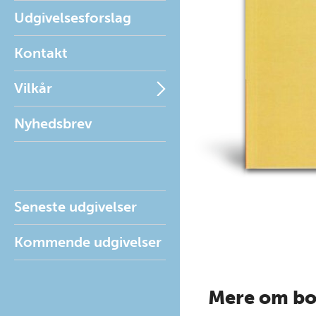
Udgivelsesforslag
Kontakt
Vilkår
Nyhedsbrev
Seneste udgivelser
Kommende udgivelser
Mere om b