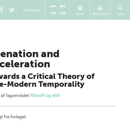
GBP
DKK
In English
EUR
USD
Kurv
Bibliotek
Søg
ienation and
celeration
ards a Critical Theory of
e-Modern Temporality
 af
fagområdet
Filosofi og etik
t fra forlaget