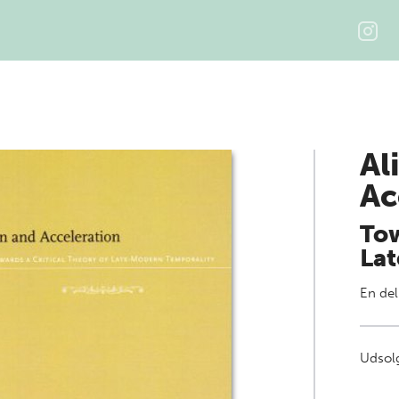
Al
Ac
Tow
Lat
En del
Udsolg