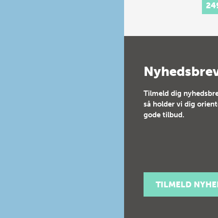
24
Nyhedsbre
Tilmeld dig nyhedsbre
så holder vi dig orien
gode tilbud.
TILMELD NYH