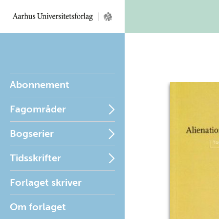
Abonnement
Fagområder
Bogserier
Tidsskrifter
Forlaget skriver
Om forlaget