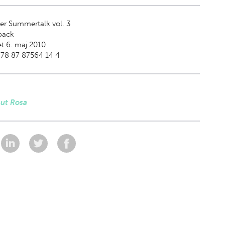
er Summertalk vol. 3
back
t 6. maj 2010
978 87 87564 14 4
ut Rosa