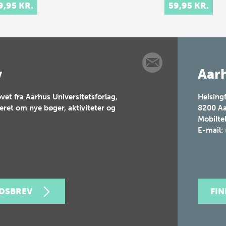
9,95 KR.
59,95 KR.
v
Aarh
vet fra Aarhus Universitetsforlag,
Helsing
teret om nye bøger, aktiviteter og
8200
Aa
Mobilte
E-mail:
EDSBREV
FI