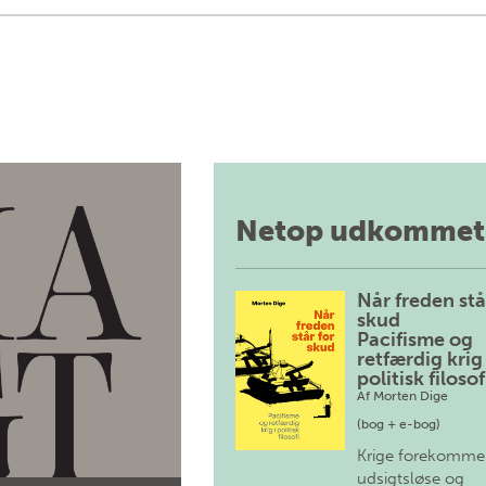
Netop udkommet
Når freden stå
skud
Pacifisme og
retfærdig krig 
politisk filosof
Af
Morten Dige
(bog + e-bog)
Krige forekomme
udsigtsløse og