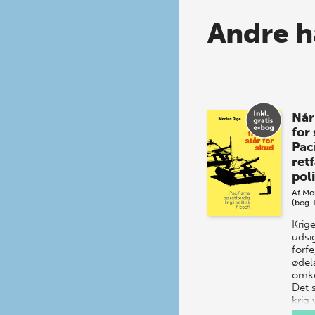
Andre h
Når
for
Pac
retf
poli
Af
Mo
(bog 
Krig
udsi
forfe
øde
omko
Det s
krig 
Allig