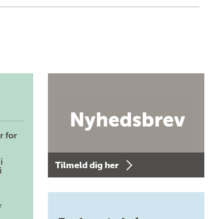
r for
i
Tilmeld dig her
i
r