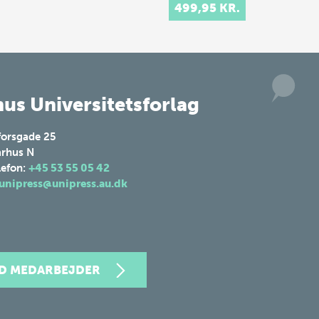
499,95 KR.
om centrale emner
som frihed, netværk
og tillid. Idéen er at
k…
us Universitetsforlag
forsgade 25
rhus N
lefon:
+45 53 55 05 42
unipress@unipress.au.dk
ND MEDARBEJDER