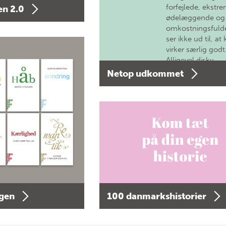
forfejlede, ekstre
n 2.0
ødelæggende og
omkostningsfulde
ser ikke ud til, at 
virker særlig godt
Alligevel diskv…
Netop udkommet
agen
100 danmarkshistorier