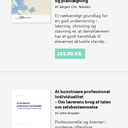
og planlægning
Af
Jørgen Chr. Nielsen
Et nødvendigt grundlag for
en god undervisning i
læsning, skrivning og
stavning er, at dansklæreren
har et godt kendskab til
elevernes aktuelle standp…
163,00 KR.
At konstruere professionel
individualitet
- Om lærerens brug af talen
om selvbestemmelse
Af
John Krejsler
Professionelle og klienter i
moderne offentlige