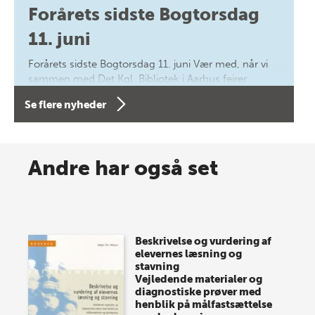
Forårets sidste Bogtorsdag
11. juni
Forårets sidste Bogtorsdag 11. juni Vær med, når vi
sammen med Det Kgl. Bibliotek i Aarhus fejrer
forfatterne bag vores nyes…
Se flere nyheder
8 maj 2026
Spar op til 70% til sommer-
Andre har også set
lagersalg!
Vi gentager succesen og inviterer igen i år til vores
store sommer-lagersalg, så sæt kryds i kalenderen
Beskrivelse og vurdering af
onsdag den 10. j…
elevernes læsning og
stavning
Vejledende materialer og
diagnostiske prøver med
henblik på målfastsættelse