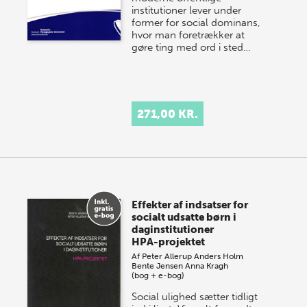
institutioner lever under
former for social dominans,
hvor man foretrækker at
gøre ting med ord i sted…
271,00 KR.
Effekter af indsatser for
socialt udsatte børn i
daginstitutioner
HPA-projektet
Af
Peter Allerup
Anders Holm
Bente Jensen
Anna Kragh
(bog + e-bog)
Social ulighed sætter tidligt