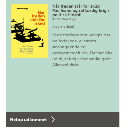
Når freden står for skud
Pacifisme og retfærdig krig i
politisk filosofi
Af
Morten Dige
(bog + e-bog)
Krige forekommer udsigtsløse
og forfejlede, ekstremt
ødelæggende og
omkostningsfulde. Det ser ikke
ud til, at krig virker særlig godt.
Alligevel diskv…
Netop udkommet