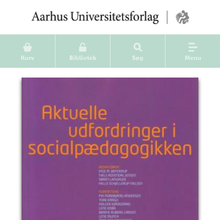
Kurv
Bibliotek
Søg
Menu