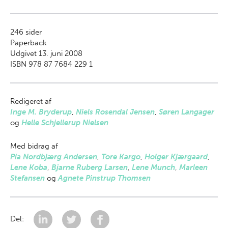
246
sider
Paperback
Udgivet 13. juni 2008
ISBN 978 87 7684 229 1
Redigeret af
Inge M. Bryderup
,
Niels Rosendal Jensen
,
Søren Langager
og
Helle Schjellerup Nielsen
Med bidrag af
Pia Nordbjærg Andersen
,
Tore Kargo
,
Holger Kjærgaard
,
Lene Koba
,
Bjarne Ruberg Larsen
,
Lene Munch
,
Marleen
Stefansen
og
Agnete Pinstrup Thomsen
Del: