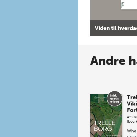
Viden til hverd
Andre h
Tre
Vik
For
Af
Sø
(bog 
When
exca