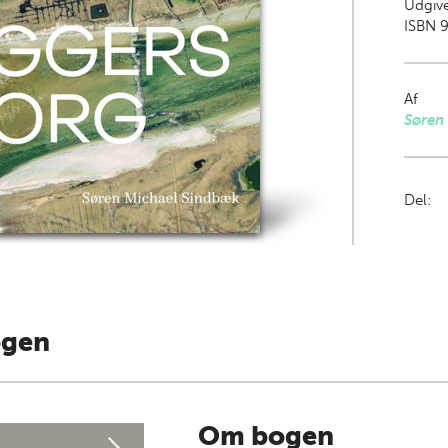
Udgive
ISBN 
Af
Søren
Del:
ogen
Om bogen