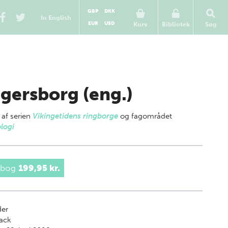
GBP
DKK
In English
EUR
USD
Kurv
Bibliotek
Søg
gersborg (eng.)
 af
serien
Vikingetidens ringborge
og fagområdet
logi
 bog
199,95 kr.
der
ack