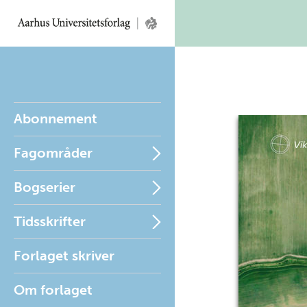
Abonnement
Fagområder
Bogserier
Tidsskrifter
Forlaget skriver
Om forlaget