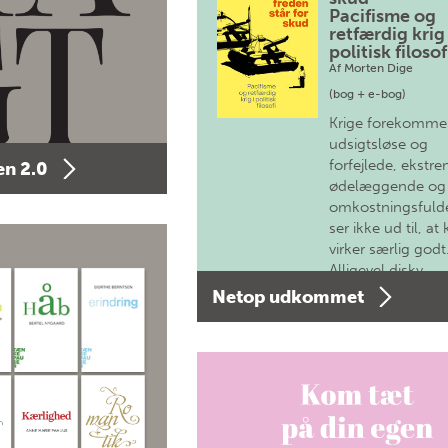
Pacifisme og
retfærdig krig 
politisk filosof
Af
Morten Dige
(bog + e-bog)
Krige forekomme
udsigtsløse og
forfejlede, ekstre
n 2.0
ødelæggende og
omkostningsfulde
ser ikke ud til, at 
virker særlig godt
Alligevel diskv…
Netop udkommet