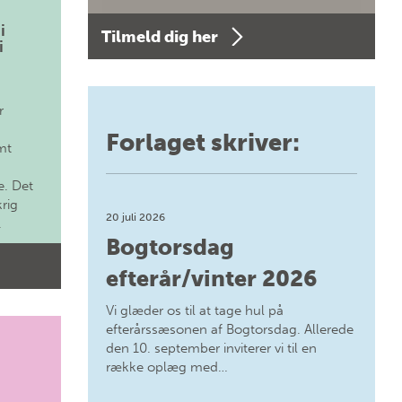
i
Tilmeld dig her
i
r
Forlaget skriver:
mt
. Det
krig
20 juli 2026
.
Bogtorsdag
efterår/vinter 2026
Vi glæder os til at tage hul på
efterårssæsonen af Bogtorsdag. Allerede
den 10. september inviterer vi til en
række oplæg med…