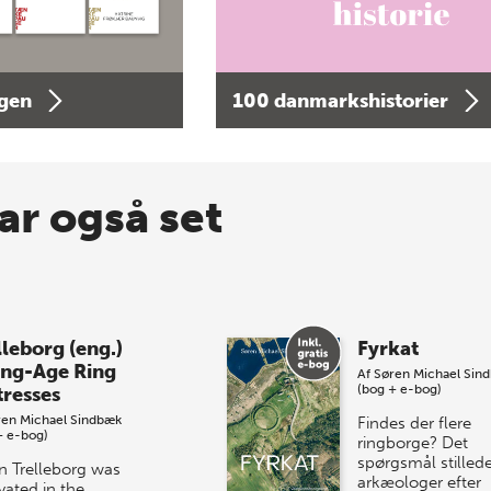
agen
100 danmarkshistorier
ar også set
lleborg (eng.)
Fyrkat
ing-Age Ring
Af
Søren Michael Sin
(bog + e-bog)
tresses
ren Michael Sindbæk
Findes der flere
+ e-bog)
ringborge? Det
spørgsmål stilled
 Trelleborg was
arkæologer efter
vated in the