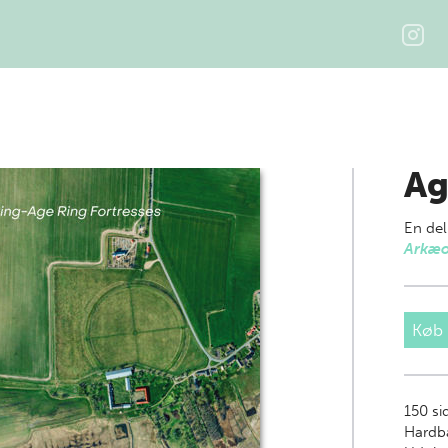
Ag
En del
Arkæo
Køb
150
si
Hardb