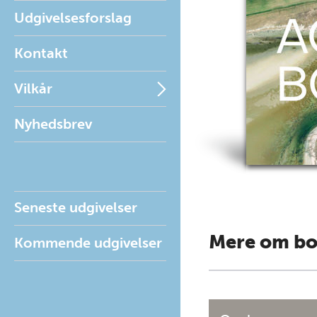
Udgivelsesforslag
Kontakt
Vilkår
Nyhedsbrev
Seneste udgivelser
Mere om b
Kommende udgivelser