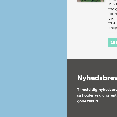
1930s
the g
fortr
Vikin
true
enig
19
Nyhedsbre
Tilmeld dig nyhedsbre
så holder vi dig orien
gode tilbud.