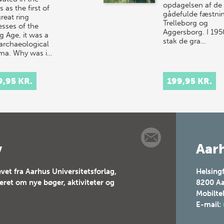
opdagelsen af de
 as the first of
gådefulde fæstni
reat ring
Trelleborg og
esses of the
Aggersborg. I 195
g Age, it was a
stak de gra…
 archaeological
ma. Why was i…
9,95 KR.
199,95 KR.
v
Aarh
vet fra Aarhus Universitetsforlag,
Helsing
teret om nye bøger, aktiviteter og
8200
Aa
Mobilte
E-mail: