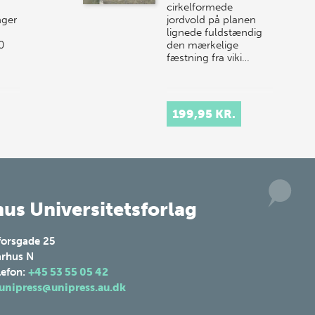
cirkelformede
nger
jordvold på planen
lignede fuldstændig
0
den mærkelige
fæstning fra viki…
199,95 KR.
us Universitetsforlag
forsgade 25
rhus N
lefon:
+45 53 55 05 42
unipress@unipress.au.dk